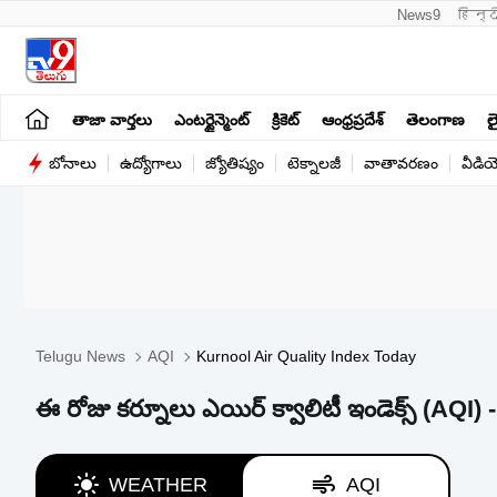
News9
हिन्द
తాజా వార్తలు
ఎంటర్టైన్మెంట్
క్రికెట్
ఆంధ్రప్రదేశ్
తెలంగాణ
లై
బోనాలు
ఉద్యోగాలు
జ్యోతిష్యం
టెక్నాలజీ
వాతావరణం
వీడి
Telugu News
AQI
Kurnool Air Quality Index Today
ఈ రోజు కర్నూలు ఎయిర్ క్వాలిటీ ఇండెక్స్ (AQI
WEATHER
AQI