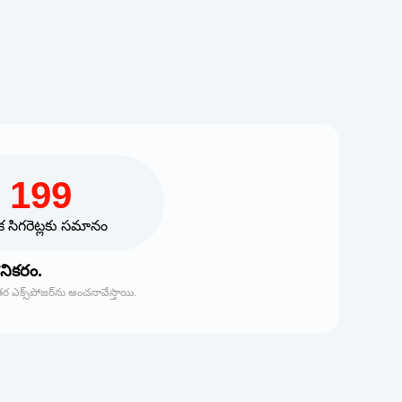
199
షిక సిగరెట్లకు సమానం
ానికరం.
క్స్‌పోజర్‌ను అంచనావేస్తాయి.