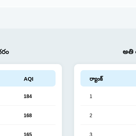
గరం
అతి 
AQI
ర్యాంక్
184
1
168
2
165
3