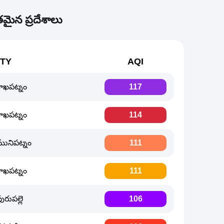
మైన ప్రదేశాలు
ITY
AQI
శాఖపట్నం
117
శాఖపట్నం
114
మునిపట్నం
111
శాఖపట్నం
111
ురుపల్లె
106