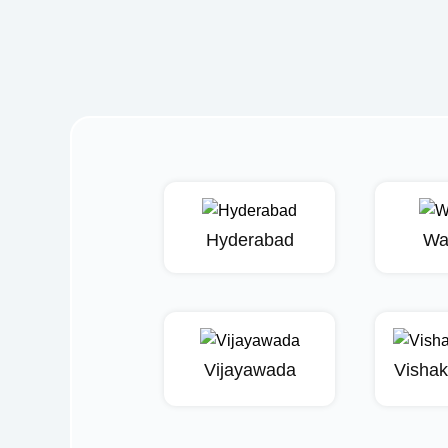
Hyderabad
Wa
Vijayawada
Visha