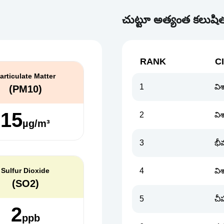
చుట్టూ అత్యంత కలుషిత
RANK
C
articulate Matter
1
వి
(PM10)
15
2
వి
µg/m³
3
భీ
Sulfur Dioxide
4
వి
(SO2)
5
చీప
2
ppb