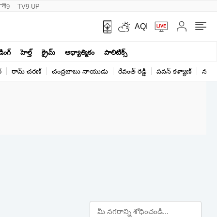
नी9
TV9-UP
AQI
ండింగ్
హెల్త్‌
క్రైమ్
ఆధ్యాత్మికం
పాలిటిక్స్‌
్
రామ్ చ‌ర‌ణ్‌
చంద్రబాబు నాయుడు
రేవంత్ రెడ్డి
పవన్ కళ్యాణ్
నరేంద