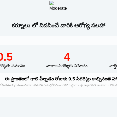
కర్నూలు లో నివసించే వారికి ఆరోగ్య సలహా
0.5
4
గరెట్లకు సమానం
వారాల సిగరెట్లకు సమానం
వార్
ఈ ప్రాంతంలో గాలి పీల్చడం రోజుకు 0.5 సిగరెట్లు కాల్చినంత హ
ెట్‌కు సమానమైన అంచనాలు గత 24 గంటల్లో సగటు PM2.5 స్థాయిలపై ఆధారపడి ఉంటాయి. నిరంతర ఎ