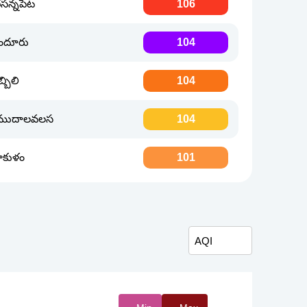
సన్నపేట
106
ందూరు
104
్బిలి
104
ముదాలవలస
104
ీకాకుళం
101