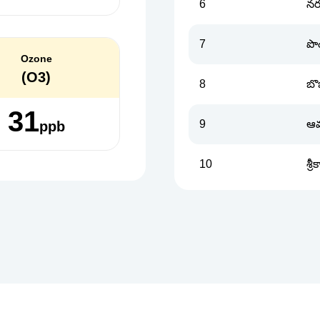
6
నర
7
పొ
Ozone
(O3)
8
బొబ
31
9
ఆ
ppb
10
శ్ర