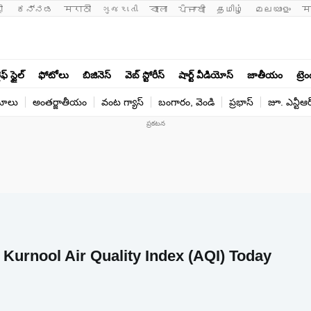
ी 
ಕನ್ನಡ
मराठी
ગુજરાતી
বাংলা
ਪੰਜਾਬੀ
தமிழ்
മലയാളം
म
ఫ్ స్టైల్
ఫోటోలు
బిజినెస్
వెబ్ స్టోరీస్
షార్ట్ వీడియోస్
జాతీయం
ట్రె
యోలు
అంతర్జాతీయం
వంట గ్యాస్
బంగారం, వెండి
ప్రభాస్
జూ. ఎన్టీఆర
) - Kurnool Air Quality Index (AQI) Today