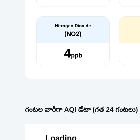
Nitrogen Dioxide
(NO2)
4
ppb
గంటల వారీగా AQI డేటా (గత 24 గంటలు)
Loading...