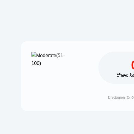
రోజుల సి
Disclaimer: సిగర