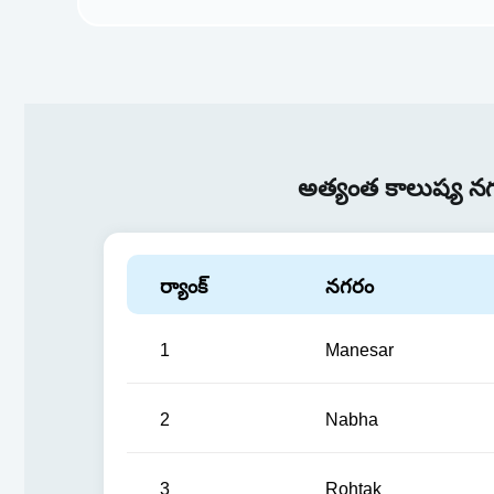
అత్యంత కాలుష్య న
ర్యాంక్
నగరం
1
Manesar
2
Nabha
3
Rohtak