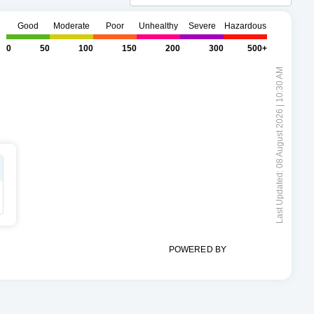
Good
Moderate
Poor
Unhealthy
Severe
Hazardous
0
50
100
150
200
300
500+
Last Updated: 08 August 2026 | 10:30 AM
POWERED BY