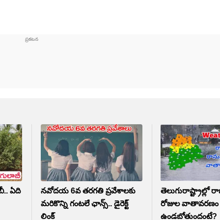
ీ.. ఏది
నవోదయ 6వ తరగతి ప్రవేశాలకు
తెలుగురాష్ట్రాల్లో 
మరికొన్ని గంటలే ఛాన్స్.. డైరెక్ట్
రోజుల వాతావరణం
లింక్
ఉండబోతుందంటే?