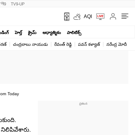
नी9
TV9-UP
AQI
ెండింగ్
హెల్త్‌
క్రైమ్
ఆధ్యాత్మికం
పాలిటిక్స్‌
ర‌ణ్‌
చంద్రబాబు నాయుడు
రేవంత్ రెడ్డి
పవన్ కళ్యాణ్
నరేంద్ర మోదీ
క
From Today
ుకుంది.
నిలిపివేశారు.