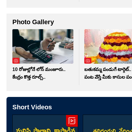
Photo Gallery
10 రోజుల్లోనే లోన్ మంజూరు..
బతుకమ్మ పండుగే టార్గెట్.
కేంద్రం కొత్త రూల్స్..
పంట వేస్తే మీకు కాసుల పం
Short Videos