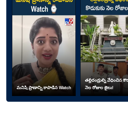
తల్లిదండ్రుల్ని వేధించిన క
మనిషి ప్రాణాన్ని కాపాడిన Watch
నెల రోజుల జైలు!