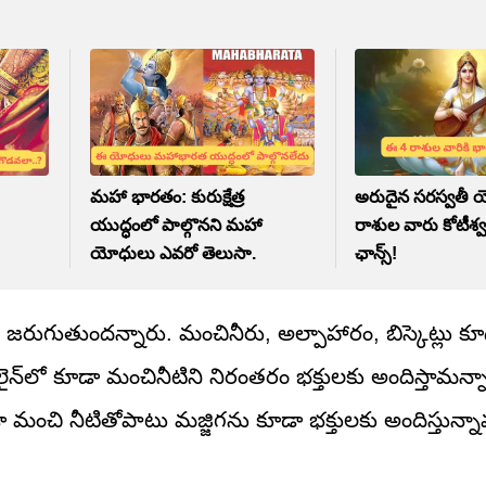
మహా భారతం: కురుక్షేత్ర
అరుదైన సరస్వతీ 
యుద్ధంలో పాల్గొనని మహా
రాశుల వారు కోటీశ్
యోధులు ఎవరో తెలుసా.
ఛాన్స్!
జరుగుతుందన్నారు. మంచినీరు, అల్పాహారం, బిస్కెట్లు 
్‌లో కూడా మంచినీటిని నిరంతరం భక్తులకు అందిస్తామన్నారు.
డా మంచి నీటితోపాటు మజ్జిగను కూడా భక్తులకు అందిస్తున్