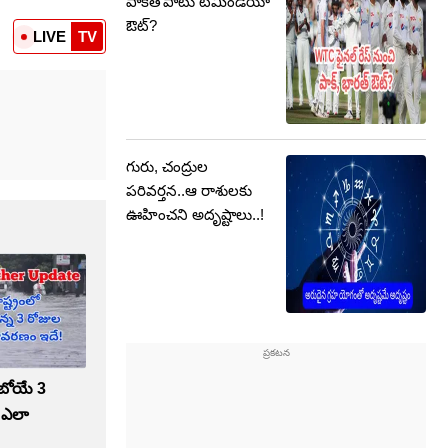
పాక్‌తోపాటు టీమిండియా
ఔట్?
LIVE
TV
గురు, చంద్రుల
పరివర్తన..ఆ రాశులకు
ఊహించని అదృష్టాలు..!
రాబోయే 3
 ఎలా