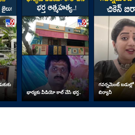
ొడుకుకు
గవర్నమెంట్ బడుల్లో చ
భార్యకు వీడియో కాల్ చేసి భర్త..
బిర్యానీ