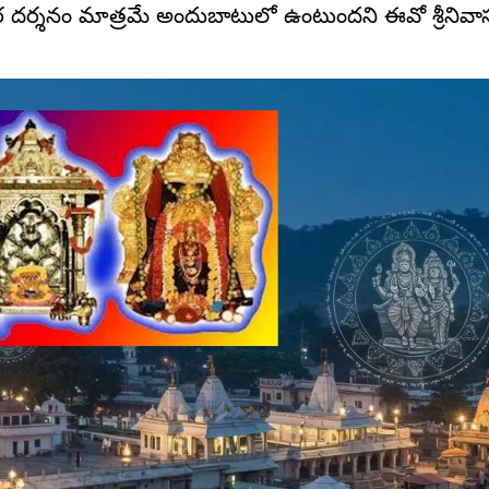
ార దర్శనం మాత్రమే అందుబాటులో ఉంటుందని ఈవో శ్రీనివా