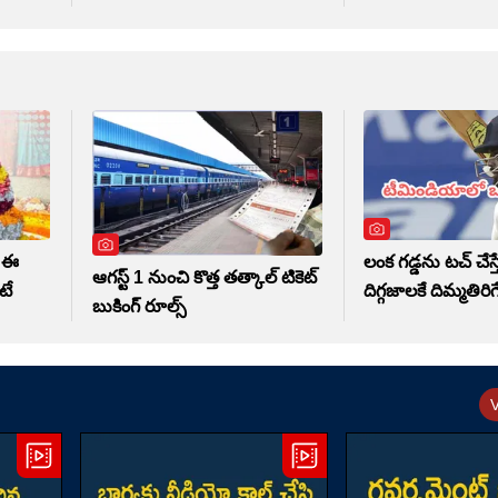
. ఈ
లంక గడ్డను టచ్ చేస్తే
ఆగస్ట్ 1 నుంచి కొత్త తత్కాల్ టికెట్
టే
దిగ్గజాలకే దిమ్మతిరిగే 
బుకింగ్ రూల్స్