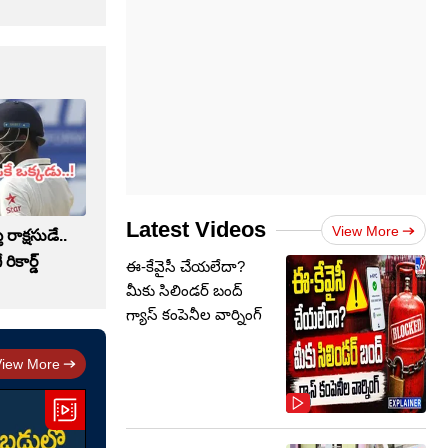
Latest Videos
View More
 రాక్షసుడే..
రికార్డ్
ఈ-కేవైసీ చేయలేదా?
మీకు సిలిండర్ బంద్
గ్యాస్ కంపెనీల వార్నింగ్
View More