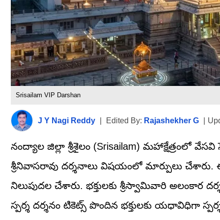
Srisailam VIP Darshan
J Y Nagi Reddy
|
Edited By:
Rajashekher G
|
Upd
నంద్యాల జిల్లా శ్రీశైలం (Srisailam) మహాక్షేత్రంలో వేస
శ్రీనివాసరావు దర్శనాలు విషయంలో మార్పులు చేశారు. ఈర
నిలుపుదల చేశారు. భక్తులకు శ్రీస్వామివారి అలంకార దర
స్పర్శ దర్శనం టికెట్స్ పొందిన భక్తులకు యధావిధిగా స్ప