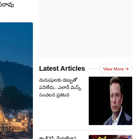
సరావు
Latest Articles
View More
మనుషులకు డబ్బుతో
పనిలేదు.. ఎలాన్ మస్క్
సంచలన ప్రకటన
ఈ-కేవైసీ చేయలేదా?