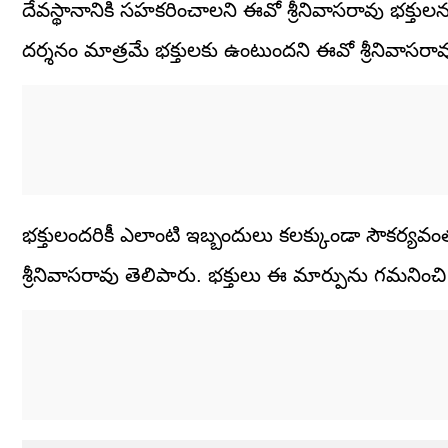
దేవస్థానానికి సహకరించాలని ఈవో శ్రీనివాసరావు భక్తుల
దర్శనం మాత్రమే భక్తులకు ఉంటుందని ఈవో శ్రీనివాసరావ
భక్తులందరికీ ఎలాంటి ఇబ్బందులు కలక్కుండా సౌకర్యవంత
శ్రీనివాసరావు తెలిపారు. భక్తులు ఈ మార్పును గమనిం