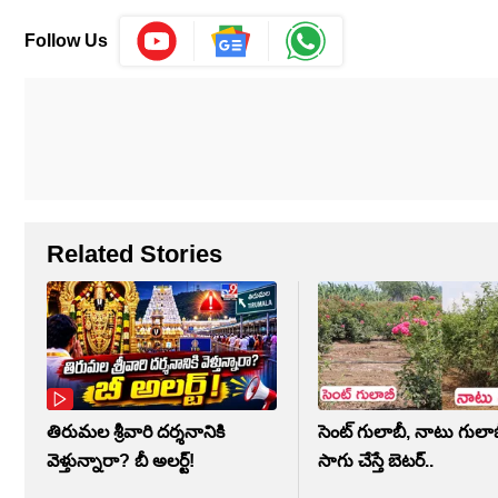
Follow Us
Related Stories
తిరుమల శ్రీవారి దర్శనానికి
సెంట్ గులాబీ, నాటు గులాబ
వెళ్తున్నారా? బీ అలర్ట్‌!
సాగు చేస్తే బెటర్..