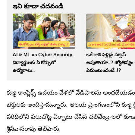
ఇవి కూడా చదవండి
AI & ML vs Cyber Security..
ఒకే రాశి పెళ్లిళ్లు సక్సెస్
విద్యార్థులకు ఏ కోర్సులో
అవుతాయా..? జ్యోతిష్యం
ఉద్యోగాలు..
ఏమంటుందంటే..!?
క్యూ కాంప్లెక్స్ ఉదయం వేళలో వేడిపాలను అందజేయడం 
భక్తులకు అందిస్తామన్నారు. ఆలయ ప్రాంగణంలోని క్యూ లైన
పరిధిలోని పలుచోట్ల ఏర్పాటు చేసిన చలివేంద్రాలలో కూ
శ్రీనివాసరావు తెలిపారు.