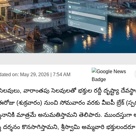
ated on:
May 29, 2026 | 7:54 AM
వి సెలవులు, వారాంతపు సెలవులతో భక్తుల రద్దీ దృష్ట్యా దేవస
ోజు (శుక్రవారం) నుంచి సోమవారం వరకు వీఐపీ బ్రేక్ (స్పర
్శనానికి మాత్రమే అనుమతిస్తామని తెలిపారు. ముందస్తుగా ఆన
ర్శ దర్శనం కొనసాగిస్తామని, శ్రీస్వామి అమ్మవారి భక్తులంద