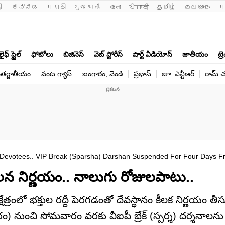
ी 
ಕನ್ನಡ
मराठी
ગુજરાતી
বাংলা
ਪੰਜਾਬੀ
தமிழ்
മലയാളം
म
లైఫ్ స్టైల్
ఫోటోలు
బిజినెస్
వెబ్ స్టోరీస్
షార్ట్ వీడియోస్
జాతీయం
ట్ర
తర్జాతీయం
వంట గ్యాస్
బంగారం, వెండి
ప్రభాస్
జూ. ఎన్టీఆర్
రామ్ చ‌
 Devotees.. VIP Break (Sparsha) Darshan Suspended For Four Days 
సంచలన నిర్ణయం.. నాలుగు రోజులపాటు..
ేత్రంలో భక్తుల రద్దీ పెరగడంతో దేవస్థానం కీలక నిర్ణయం తీస
 నుంచి సోమవారం వరకు వీఐపీ బ్రేక్ (స్పర్శ) దర్శనాలను 