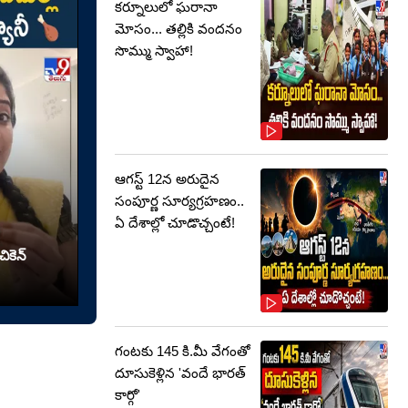
కర్నూలులో ఘరానా
మోసం... తల్లికి వందనం
సొమ్ము స్వాహా!
ఆగస్ట్ 12న అరుదైన
సంపూర్ణ సూర్యగ్రహణం..
ఏ దేశాల్లో చూడొచ్చంటే!
ికెన్
గంటకు 145 కి.మీ వేగంతో
దూసుకెళ్లిన 'వందే భారత్
కార్గో'