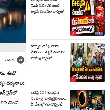
మీకు సిలిండర్ బంద్
గ్యాస్ కంపెనీల వార్నింగ్
కర్నూలులో ఘరానా
మోసం... తల్లికి వందనం
సొమ్ము స్వాహా!
SHARE
్థానం ఈవో
్శ) దర్శనాలు
్‌లైన్‌లో
ఆగస్ట్ 12న అరుదైన
సంపూర్ణ సూర్యగ్రహణం..
రూ గమనించి
ఏ దేశాల్లో చూడొచ్చంటే!