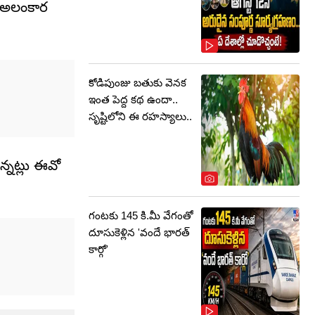
రి అలంకార
కోడిపుంజు బతుకు వెనక
ఇంత పెద్ద కథ ఉందా..
సృష్టిలోని ఈ రహస్యాలు..
న్నట్లు ఈవో
గంటకు 145 కి.మీ వేగంతో
దూసుకెళ్లిన 'వందే భారత్
కార్గో'