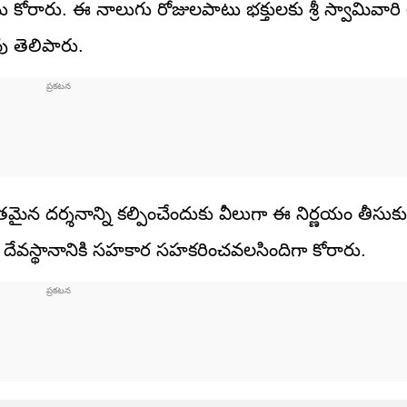
ను కోరారు. ఈ నాలుగు రోజులపాటు భక్తులకు శ్రీ స్వామివా
ు తెలిపారు.
మైన దర్శనాన్ని కల్పించేందుకు వీలుగా ఈ నిర్ణయం తీసుకు
చి దేవస్థానానికి సహకార సహకరించవలసిందిగా కోరారు.