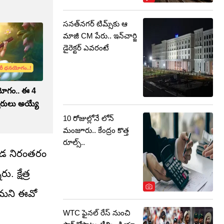
సనత్‌నగర్ టిమ్స్‌కు ఆ
మాజీ CM పేరు.. ఇన్‌చార్జి
డైరెక్టర్‌ ఎవరంటే
యోగం.. ఈ 4
వరులు అయ్యే
10 రోజుల్లోనే లోన్
మంజూరు.. కేంద్రం కొత్త
రూల్స్..
కూడ నిరంతరం
 క్షేత్ర
నామని ఈవో
WTC ఫైనల్ రేస్ నుంచి