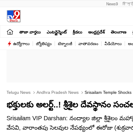
News9
हिन्द
తాజా వార్తలు
ఎంటర్టైన్మెంట్
క్రీడలు
ఆంధ్రప్రదేశ్
తెలంగాణ
ఉద్యోగాలు
జ్యోతిష్యం
టెక్నాలజీ
వాతావరణం
వీడియోలు
అం
Telugu News
Andhra Pradesh News
Srisailam Temple Shocks
భక్తులకు అలర్ట్..! శ్రీశైల దేవస్థానం 
Srisailam VIP Darshan: నంద్యాల జిల్లా శ్రీశైలం మహాక్ష
వేసవి, వారాంతపు సెలవుల నేపథ్యంలో ఈరోజు (శుక్రవారం)