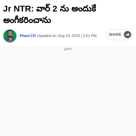
0
Jr NTR: వార్‌ 2 ను అందుకే
seconds
of
1
అంగీకరించాను
minute,
21
seconds
SHARE
Phani CH
Updated on:
Aug 10, 2025 | 3:51 PM