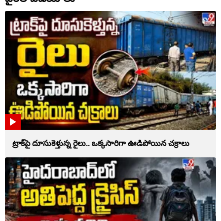
ట్రాక్‌పై దూసుకెళ్తున్న రైలు.. ఒక్కసారిగా ఊడిపోయిన చక్రాలు