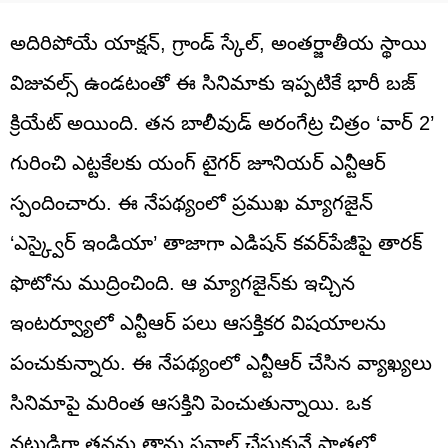
అదిరిపోయే యాక్షన్, గ్రాండ్ స్కేల్, అంతర్జాతీయ స్థాయి
విజువల్స్ ఉండటంతో ఈ సినిమాకు ఇప్పటికే భారీ బజ్
క్రియేట్‌ అయింది. తన బాలీవుడ్ అరంగేట్ర చిత్రం ‘వార్ 2’
గురించి ఎట్టకేలకు యంగ్ టైగర్ జూనియర్ ఎన్టీఆర్
స్పందించారు. ఈ నేప‌థ్యంలో ప్రముఖ మ్యాగ‌జైన్‌
‘ఎస్క్వైర్‌ ఇండియా’ తాజాగా ఎడిష‌న్ క‌వ‌ర్‌పేజీపై తార‌క్
ఫొటోను ముద్రించింది. ఆ మ్యాగ‌జైన్‌కు ఇచ్చిన
ఇంట‌ర్వ్యూలో ఎన్టీఆర్ ప‌లు ఆస‌క్తిక‌ర విష‌యాల‌ను
పంచుకున్నారు. ఈ నేపథ్యంలో ఎన్టీఆర్ చేసిన వ్యాఖ్యలు
సినిమాపై మరింత ఆసక్తిని పెంచుతున్నాయి. ఒక
నటుడిగా తనను తాను సవాల్ చేసుకునే పాత్రలో