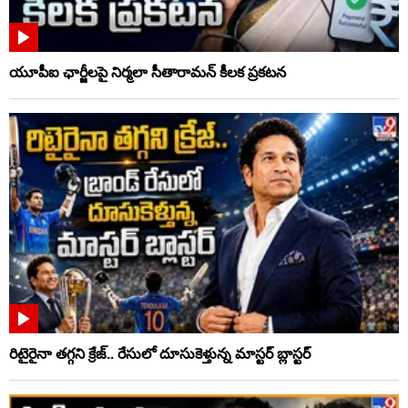
యూపీఐ ఛార్జీలపై నిర్మలా సీతారామన్ కీలక ప్రకటన
రిటైరైనా తగ్గని క్రేజ్.. రేసులో దూసుకెళ్తున్న మాస్టర్‌ బ్లాస్టర్‌