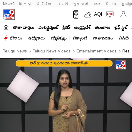
News9
हिन्दी 
ಕನ್ನಡ
मराठी
ગુજરાતી
বাংলা
ਪੰਜਾਬੀ
தமிழ
AQI
తాజా వార్తలు
ఎంటర్టైన్మెంట్
క్రికెట్
ఆంధ్రప్రదేశ్
తెలంగాణ
లైఫ్ స్టైల్
బోనాలు
ఉద్యోగాలు
జ్యోతిష్యం
టెక్నాలజీ
వాతావరణం
వీడియో
Telugu News
Telugu News Videos
Entertainment Videos
Reaso