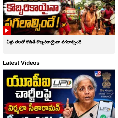
వీళ్లు తలతో కొడితే కొబ్బరికాయైనా పగలాల్సిందే
Latest Videos