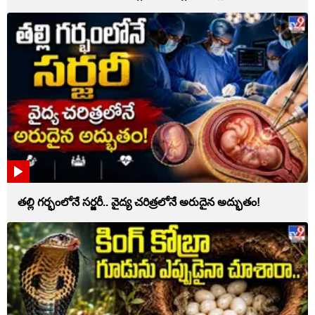
తల్లి గర్భంలోనే సర్జరీ.. వైద్య చరిత్రలోనే అరుదైన అద్భుతం!