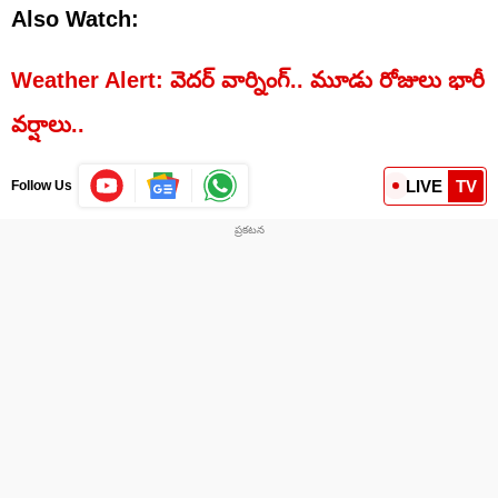
Also Watch:
Weather Alert: వెదర్‌ వార్నింగ్‌.. మూడు రోజులు భారీ
వర్షాలు..
LIVE
TV
Follow Us