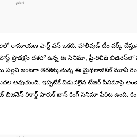
మాలలో రామాయణ పార్ట్ వన్ ఒకటి. హాలీవుడ్ టీం వర్క్ చేస్తున
్ట్ ప్రొడక్షన్ దశలో ఉన్న ఈ సినిమా, ప్రీ-రిలీజ్ బిజినెస్‌లో స
 సాయి పల్లవి జంటగా తెరకెక్కుతున్న ఈ మైథలాజికల్ మూవీ ర
ుదల అవుతుంది. ఇప్పటికే విడుదలైన టీజర్ సినిమాపై అ
జ్ బిజినెస్ రికార్డ్ షారుక్ ఖాన్ కింగ్ సినిమా పేరిట ఉంది. కి