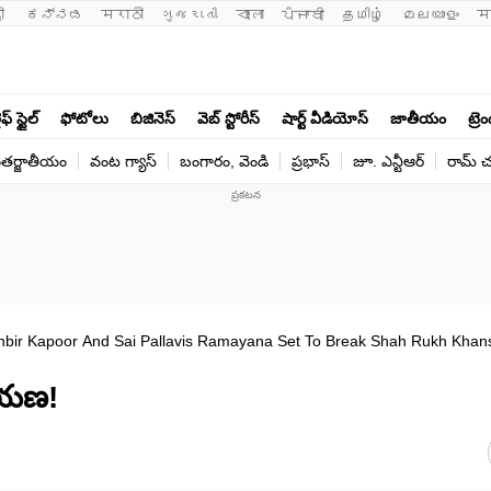
ी 
ಕನ್ನಡ
मराठी
ગુજરાતી
বাংলা
ਪੰਜਾਬੀ
தமிழ்
മലയാളം
म
ఫ్ స్టైల్
ఫోటోలు
బిజినెస్
వెబ్ స్టోరీస్
షార్ట్ వీడియోస్
జాతీయం
ట్రె
తర్జాతీయం
వంట గ్యాస్
బంగారం, వెండి
ప్రభాస్
జూ. ఎన్టీఆర్
రామ్ చ‌
bir Kapoor And Sai Pallavis Ramayana Set To Break Shah Rukh Khan
మాయణ!