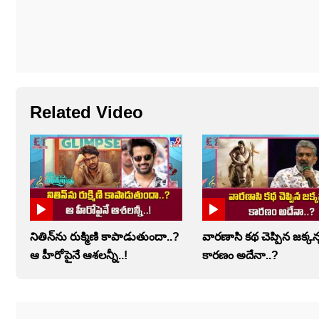
Related Video
నితిన్‌ను రుక్మిణి కాపాడుతుందా..?
వారణాసి కథ చెప్పిన జక్కన్
ఆ హీరోపైనే ఆశలన్నీ..!
కారణం అదేనా..?