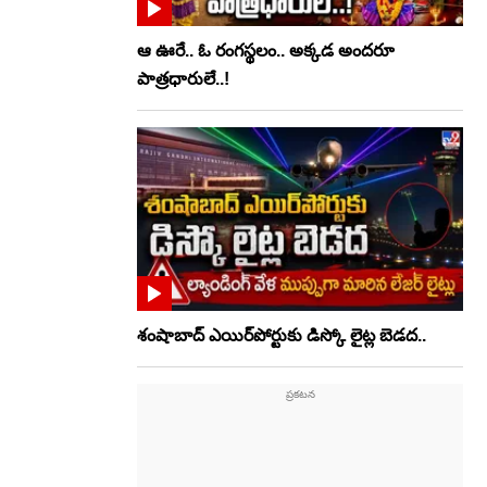
ఆ ఊరే.. ఓ రంగస్థలం.. అక్కడ అందరూ
పాత్రధారులే..!
శంషాబాద్ ఎయిర్‌పోర్టుకు డిస్కో లైట్ల బెడద..