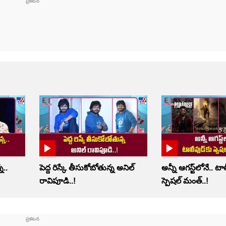
న..
పెద్ద రిస్కే తీసుకోబోతున్న అనిల్
అన్నీ ఆగస్ట్‌లోనే.. టా
రావిపూడి..!
స్పెషల్ మంత్..!