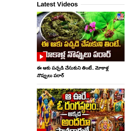
Latest Videos
ఈ ఆకు పచ్చడి చేసుకుని తింటే.. మోకాళ్ల
నొప్పులు పరార్‌