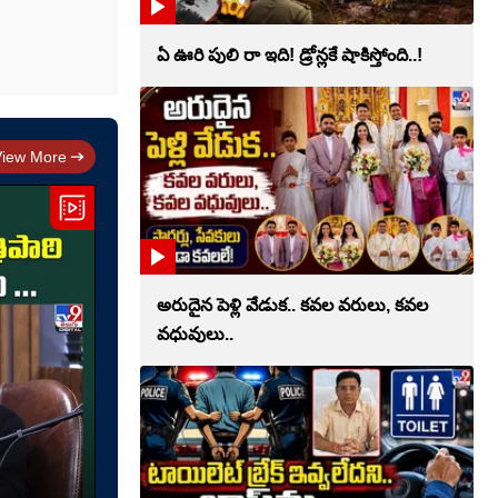
ఏ ఊరి పులి రా ఇది! డ్రోన్లకే షాకిస్తోంది..!
View More
అరుదైన పెళ్లి వేడుక.. కవల వరులు, కవల
వధువులు..