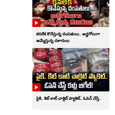
కనలేక కొనేస్తున్న దంపతులు.. అడ్డగోలుగా
అమ్మేస్తున్న దళారులు
పైకి.. కిట్‌ కాట్‌ చాక్లెట్ ప్యాకెట్‌.. ఓపెన్‌ చేస్తే..