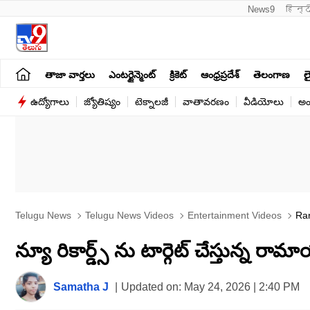
News9
हिन्द
తాజా వార్తలు
ఎంటర్టైన్మెంట్
క్రికెట్
ఆంధ్రప్రదేశ్
తెలంగాణ
లై
ఉద్యోగాలు
జ్యోతిష్యం
టెక్నాలజీ
వాతావరణం
వీడియోలు
అం
Telugu News
Telugu News Videos
Entertainment Videos
Ran
Record Video TV9D
న్యూ రికార్డ్స్ ను టార్గెట్ చేస్తున్న రా
Samatha J
|
Updated on:
May 24, 2026 | 2:40 PM