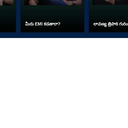
మీరు EMI కడతారా?
లావణ్య త్రిపాఠి గురిం