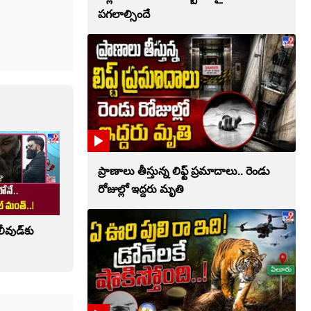
పగలాల్సిందే
ప్రాణాలు తీస్తున్న లిఫ్ట్‌ ప్రమాదాలు.. రెండు
రోజుల్లో ఇద్దరు మృతి
లీవుడ్‌కు