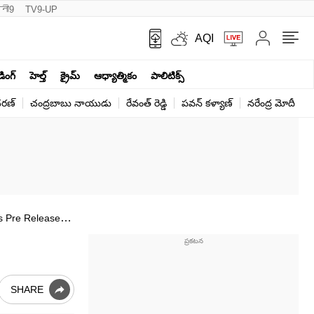
नी9
TV9-UP
AQI
ండింగ్
హెల్త్‌
క్రైమ్
ఆధ్యాత్మికం
పాలిటిక్స్‌
ర‌ణ్‌
చంద్రబాబు నాయుడు
రేవంత్ రెడ్డి
పవన్ కళ్యాణ్
నరేంద్ర మోదీ
క
s Pre Release
SHARE