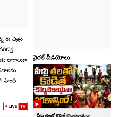
్న ఈ చిత్రం
రికొత్త
వైరల్ వీడియోలు
ెండు భాగాలుగా
ంచనాలను
ంగ్ హిందీ
LIVE
TV
వీళ్లు తలతో కొడితే కొబ్బరికాయైనా