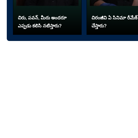
చిరు, పవన్, మీరు అందరూ
చిరంజీవి ఏ సినిమా రీమేక్
ఎప్పడు కలిసి నటిస్తారు?
చేస్తారు?