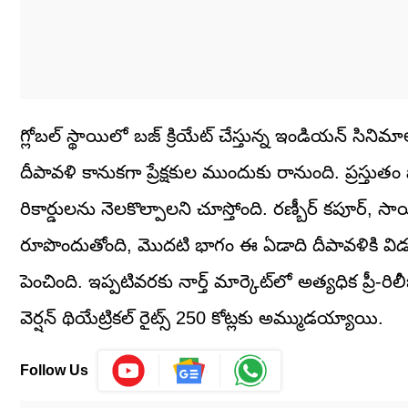
గ్లోబల్ స్థాయిలో బజ్ క్రియేట్ చేస్తున్న ఇండియన్ సిని
దీపావళి కానుకగా ప్రేక్షకుల ముందుకు రానుంది. ప్రస్తుతం పోస
రికార్డులను నెలకొల్పాలని చూస్తోంది. రణ్బీర్ కపూర్,
రూపొందుతోంది, మొదటి భాగం ఈ ఏడాది దీపావళికి విడ
పెంచింది. ఇప్పటివరకు నార్త్ మార్కెట్‌లో అత్యధిక ప్రీ-రిలీ
వెర్షన్ థియేట్రికల్ రైట్స్ 250 కోట్లకు అమ్ముడయ్యాయి.
Follow Us