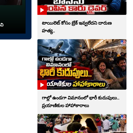
టాయిలెట్‌ కోసం బ్రేక్‌ ఇవ్వలేదని దారుణ
చి
హత్య..
గాల్లో ఉండగా విమానంలో భారీ కుదుపులు..
ప్రయాణికుల హాహాకారాలు