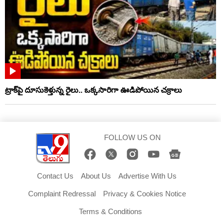
ట్రాక్‌పై దూసుకెళ్తున్న రైలు.. ఒక్కసారిగా ఊడిపోయిన చక్రాలు
FOLLOW US ON
Contact Us
About Us
Advertise With Us
Complaint Redressal
Privacy & Cookies Notice
Terms & Conditions