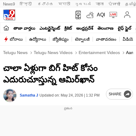
News9
हिन्दी 
ಕನ್ನಡ
मराठी
ગુજરાતી
বাংলা
ਪੰਜਾਬੀ
தமிழ
AQI
తాజా వార్తలు
ఎంటర్టైన్మెంట్
క్రికెట్
ఆంధ్రప్రదేశ్
తెలంగాణ
లైఫ్ స్టైల్
బోనాలు
ఉద్యోగాలు
జ్యోతిష్యం
టెక్నాలజీ
వాతావరణం
వీడియో
Telugu News
Telugu News Videos
Entertainment Videos
Aamir
చాలా ఏళ్లుగా బిగ్ హిట్ కోసం
ఎదురుచూస్తున్న ఆమిర్‌ఖాన్
SHARE
Samatha J
Updated on:
May 24, 2026 | 1:32 PM