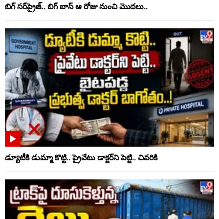
బిగ్ సర్‌ప్రైజ్‌.. బిగ్ బాస్‌ ఆ రోజు నుంచి మొదలు..
డ్యూటీకి డుమ్మా కొట్టి.. ప్రైవేటు డాక్టర్‌ని పెట్టి.. చివరికి