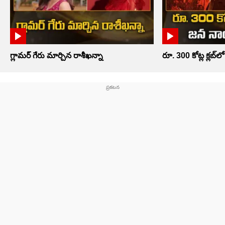
గ్లామర్ గేరు మార్చిన రాశీఖన్నా
రూ. 300 కోట్ల క్లబ్