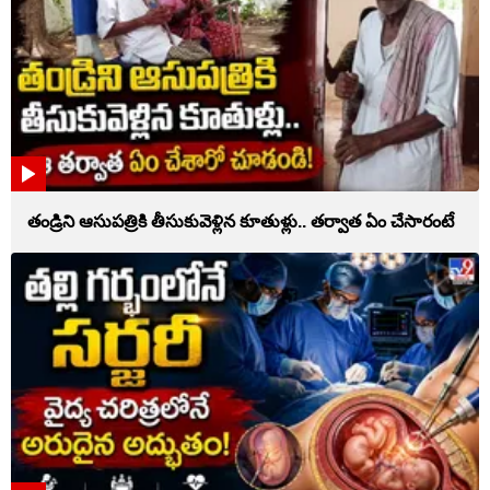
తండ్రిని ఆసుపత్రికి తీసుకువెళ్లిన కూతుళ్లు.. తర్వాత ఏం చేసారంటే