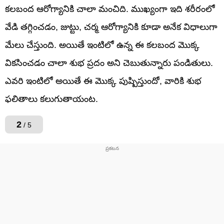
కలబంద ఆరోగ్యానికి చాలా మంచిది. ముఖ్యంగా ఇది శరీరంలో
వేడి తగ్గించడం, జుట్టు, చర్మ ఆరోగ్యానికి కూడా అనేక విధాలుగా
మేలు చేస్తుంది. అయితే ఇంటిలో ఉన్న ఈ కలబంద మొక్క
వికసించడం చాలా శుభ ప్రదం అని చెబుతున్నారు పండితులు.
ఎవరి ఇంటిలో అయితే ఈ మొక్క పుష్పిస్తుందో, వారికి శుభ
ఫలితాలు కలుగుతాయంట.
2
/ 5