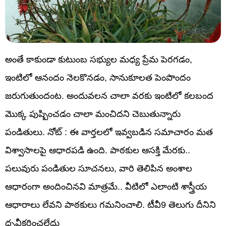
అంతే కాకుండా కుటుంబ సభ్యుల మధ్య ప్రేమ పెరగడం,
ఇంటిలో ఆనందం నెలకొనడం, సానుకూలత పెంపొందం
జరుగుతుందంట. అందువలన చాలా వరకు ఇంటిలో కలబంద
మొక్క పుష్పించడం చాలా మంచిదని చెబుతున్నారు
పండితులు. నోట్ : ఈ వార్తలలో ఇవ్వబడిన సమాచారం మత
విశ్వాసాలపై ఆధారపడి ఉంది. పాఠకుల ఆసక్తి మేరకు..
పలువురు పండితుల సూచనలు, వారి తెలిపిన అంశాల
ఆధారంగా అందించినవి మాత్రమే.. వీటిలో ఎలాంటి శాస్త్రీయ
ఆధారాలు లేవని పాఠకులు గమనించాలి. టీవీ9 తెలుగు దీనిని
ధృవీకరించలేదు