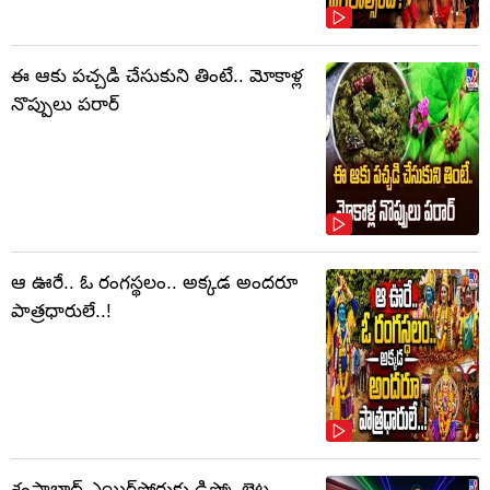
ఈ ఆకు పచ్చడి చేసుకుని తింటే.. మోకాళ్ల
నొప్పులు పరార్‌
ఆ ఊరే.. ఓ రంగస్థలం.. అక్కడ అందరూ
పాత్రధారులే..!
శంషాబాద్ ఎయిర్‌పోర్టుకు డిస్కో లైట్ల