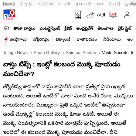
News9
हिन्दी 
ಕನ್ನಡ
मराठी
ગુજરાતી
বাংলা
ਪੰਜਾਬੀ
தமிழ
AQI
తాజా వార్తలు
ఎంటర్టైన్మెంట్
క్రికెట్
ఆంధ్రప్రదేశ్
తెలంగాణ
లైఫ్ స్టైల్
ఉద్యోగాలు
జ్యోతిష్యం
టెక్నాలజీ
వాతావరణం
వీడియోలు
అంతర
Telugu News
Photo Gallery
Spiritual Photos
Vastu Secrets: Is
వాస్తు టిప్స్ : ఇంట్లో కలబంద మొక్క పూయడం
మంచిదేనా?
జ్యోతిష్య శాస్త్రంలో వాస్తు శాస్త్రానికి చాలా ప్రత్యేక ప్రాముఖ్యత
ఉంటుంది. అయితే ఇంటిలో చాలా మంది అనేక రకాల మొక్కలు
నాటుకుంటారు. ముఖ్యంగా ప్రతి ఒక్కరి ఇంటిలో తప్పకుండా
ఉండే మొక్కల్లో కలబంద మొక్క కూడా ఒకటి. అయితే ఈ
మొక్క సంవత్సరానికి ఒకసారి మాత్రమే పుష్పిస్తుంది. అయితే
ఇంటిలో ఈ కలబంద మొక్క పూయడం మంచిదేనా. దీని