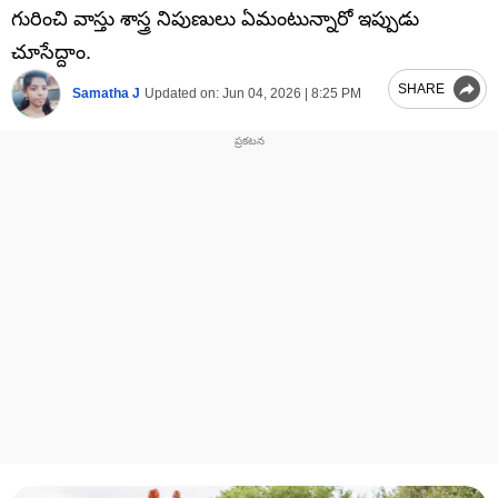
గురించి వాస్తు శాస్త్ర నిపుణులు ఏమంటున్నారో ఇప్పుడు
చూసేద్దాం.
SHARE
Samatha J
Updated on:
Jun 04, 2026 | 8:25 PM