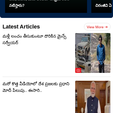
నటిస్తారు?
చిరంజీవి ఏ 
Latest Articles
View More
మళ్లీ లంచం తీసుకుంటూ దొరికిన మైన్స్
సర్వేయర్
మరో కొత్త వీడియోలో దేశ ప్రజలకు ప్రధాని
మోదీ పిలుపు.. ఈసారి..