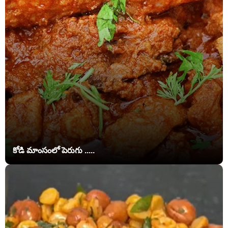
కోడి మాంసంలో పెరుగు .....