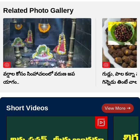
Related Photo Gallery
వర్షాల కోసం సింహాచలంలో వరుణ జప
గుడ్లు, పాల కన్నా మ
యాగం..
గిన్నెడు తింటే చాలు
Short Videos
View More