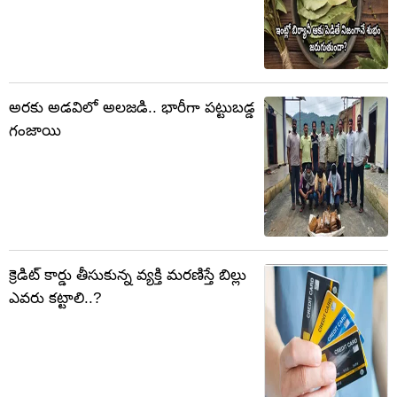
అరకు అడవిలో అలజడి.. భారీగా పట్టుబడ్డ
గంజాయి
క్రెడిట్ కార్డు తీసుకున్న వ్యక్తి మరణిస్తే బిల్లు
ఎవరు కట్టాలి..?