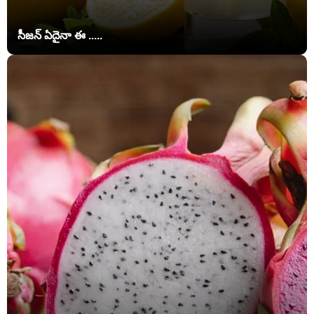
సీజన్ ఏదైనా ఈ .....