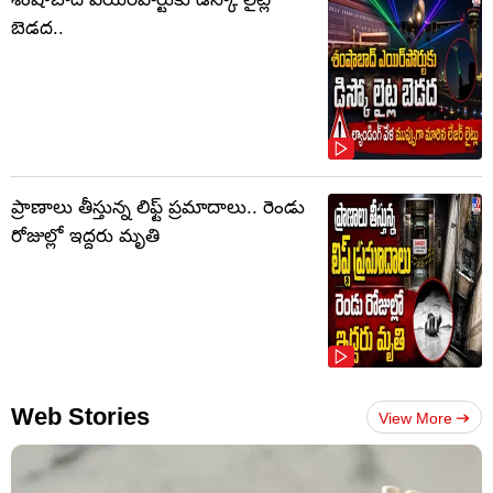
బెడద..
ప్రాణాలు తీస్తున్న లిఫ్ట్‌ ప్రమాదాలు.. రెండు
రోజుల్లో ఇద్దరు మృతి
Web Stories
View More