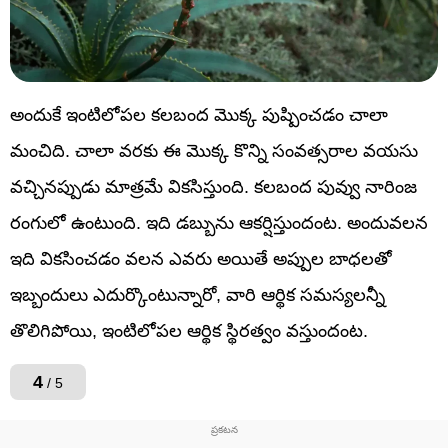
అందుకే ఇంటిలోపల కలబంద మొక్క పుష్పించడం చాలా
మంచిది. చాలా వరకు ఈ మొక్క కొన్ని సంవత్సరాల వయసు
వచ్చినప్పుడు మాత్రమే వికసిస్తుంది. కలబంద పువ్వు నారింజ
రంగులో ఉంటుంది. ఇది డబ్బును ఆకర్షిస్తుందంట. అందువలన
ఇది వికసించడం వలన ఎవరు అయితే అప్పుల బాధలతో
ఇబ్బందులు ఎదుర్కొంటున్నారో, వారి ఆర్థిక సమస్యలన్నీ
తొలిగిపోయి, ఇంటిలోపల ఆర్థిక స్థిరత్వం వస్తుందంట.
4
/ 5