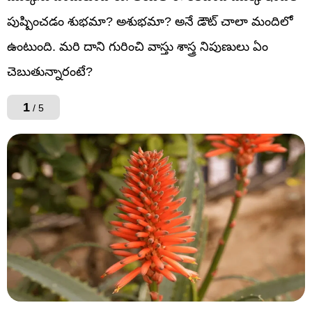
పుష్పించడం శుభమా? అశుభమా? అనే డౌట్ చాలా మందిలో
ఉంటుంది. మరి దాని గురించి వాస్తు శాస్త్ర నిపుణులు ఏం
చెబుతున్నారంటే?
1
/ 5