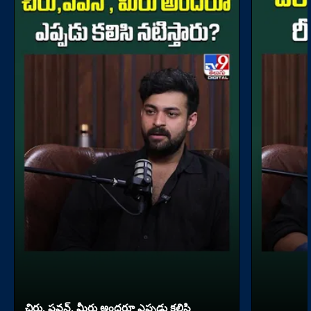
చిరు, పవన్, మీరు అందరూ ఎప్పడు కలిసి