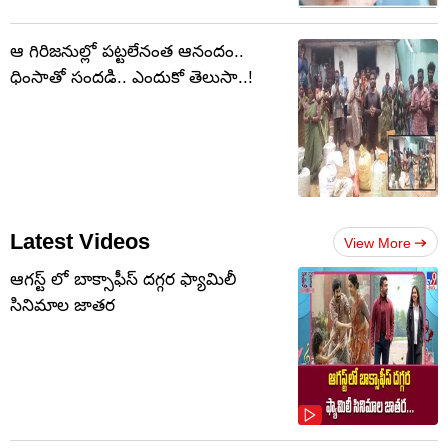
ఆ గిరిజనుల్లో పట్టలేనంత ఆనందం..
ధింసాతో సందడి.. ఎందుకో తెలుసా..!
Latest Videos
View More
ఆగస్ట్ లో బాక్సాఫీస్ దగ్గర ఫ్యామిలీ
సినిమాల జాతర