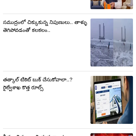
సముద్రంలో చిక్కుకున్న నిపుణులు.. తాళ్ళు
తెగిపోవడంతో కలకలం..
తత్కాల్ టికెట్ బుక్ చేసుకోవాలా..?
రైల్వేశాఖ కొత్త రూల్స్