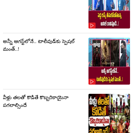
అన్నీ ఆగస్ట్‌లోనే.. టాలీవుడ్‌కు స్పెషల్
మంత్..!
వీళ్లు తలతో కొడితే కొబ్బరికాయైనా
పగలాల్సిందే