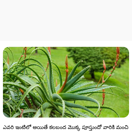
ఎవరి ఇంటిలో అయితే కలబంద మొక్క పూస్తుందో వారికి మంచి