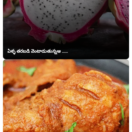
ఏళ్ళ తరబడి వెంటాడుతున్నఆ .....