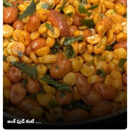
జంక్ ఫుడ్‌ కంటే .....