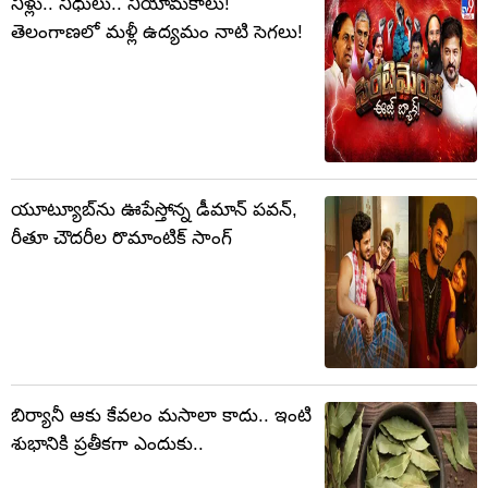
నీళ్లు.. నిధులు.. నియామకాలు!
తెలంగాణలో మళ్లీ ఉద్యమం నాటి సెగలు!
యూట్యూబ్‌ను ఊపేస్తోన్న డీమాన్ పవన్,
రీతూ చౌదరీల రొమాంటిక్ సాంగ్
బిర్యానీ ఆకు కేవలం మసాలా కాదు.. ఇంటి
శుభానికి ప్రతీకగా ఎందుకు..