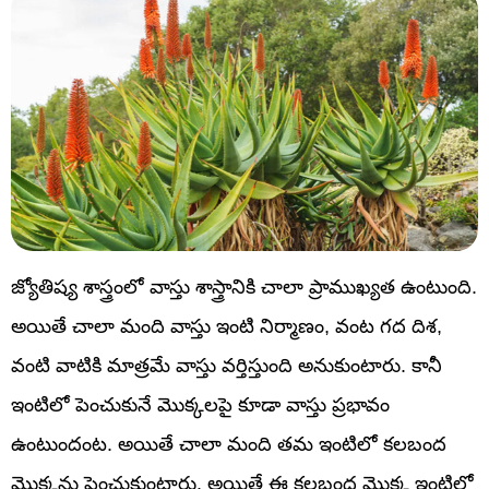
జ్యోతిష్య శాస్త్రంలో వాస్తు శాస్త్రానికి చాలా ప్రాముఖ్యత ఉంటుంది.
అయితే చాలా మంది వాస్తు ఇంటి నిర్మాణం, వంట గద దిశ,
వంటి వాటికి మాత్రమే వాస్తు వర్తిస్తుంది అనుకుంటారు. కానీ
ఇంటిలో పెంచుకునే మొక్కలపై కూడా వాస్తు ప్రభావం
ఉంటుందంట. అయితే చాలా మంది తమ ఇంటిలో కలబంద
మొక్కను పెంచుకుంటారు. అయితే ఈ కలబంద మొక్క ఇంటిలో