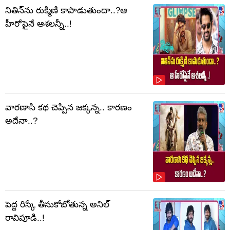
నితిన్‌ను రుక్మిణి కాపాడుతుందా..?ఆ
హీరోపైనే ఆశలన్నీ..!
వారణాసి కథ చెప్పిన జక్కన్న.. కారణం
అదేనా..?
పెద్ద రిస్కే తీసుకోబోతున్న అనిల్
రావిపూడి..!