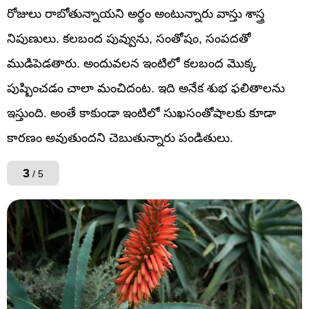
రోజులు రాబోతున్నాయని అర్థం అంటున్నారు వాస్తు శాస్త్ర
నిపుణులు. కలబంద పువ్వును, సంతోషం, సంపదతో
ముడిపెడతారు. అందువలన ఇంటిలో కలబంద మొక్క
పుష్పించడం చాలా మంచిదంట. ఇది అనేక శుభ ఫలితాలను
ఇస్తుంది. అంతే కాకుండా ఇంటిలో సుఖసంతోషాలకు కూడా
కారణం అవుతుందని చెబుతున్నారు పండితులు.
3
/ 5