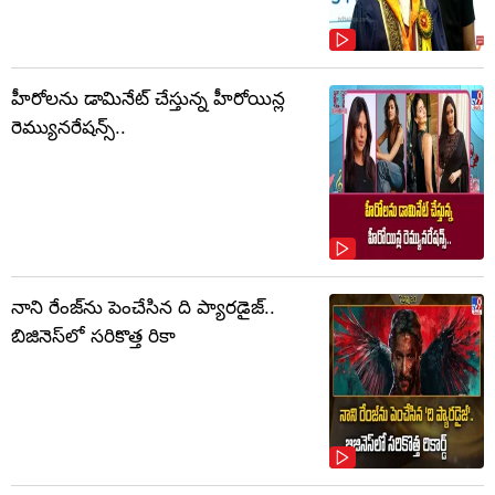
హీరోలను డామినేట్ చేస్తున్న హీరోయిన్ల
రెమ్యునరేషన్స్..
నాని రేంజ్‌ను పెంచేసిన ది ప్యారడైజ్..
బిజినెస్‌లో సరికొత్త రికా