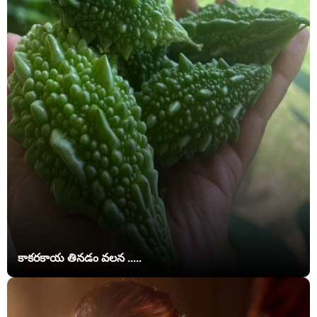
కాకరకాయ తినడం వలన .....