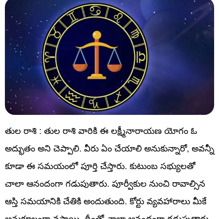
తుల రాశి : తుల రాశి వారికి ఈ లక్ష్మీనారాయణ యోగం ఓ
అద్భుతం అని చెప్పాలి. వీరు ఏం చేయాలి అనుకున్నారో, అవన్నీ
కూడా ఈ సమయంలో పూర్తి చేస్తారు. కుటుంబ సభ్యులతో
చాలా ఆనందంగా గడుపుతారు. పూర్వీకుల నుంచి రావాల్సిన
ఆస్తి సమయానికి చేతికి అందుతుంది. కోర్టు వ్యవహారాలు మీకే