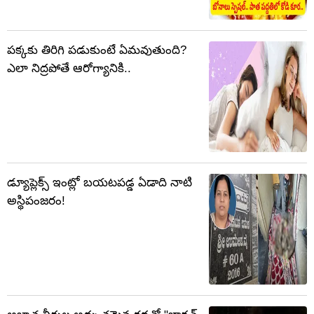
పక్కకు తిరిగి పడుకుంటే ఏమవుతుంది?
ఎలా నిద్రపోతే ఆరోగ్యానికి..
డ్యూప్లెక్స్ ఇంట్లో బయటపడ్డ ఏడాది నాటి
అస్థిపంజరం!