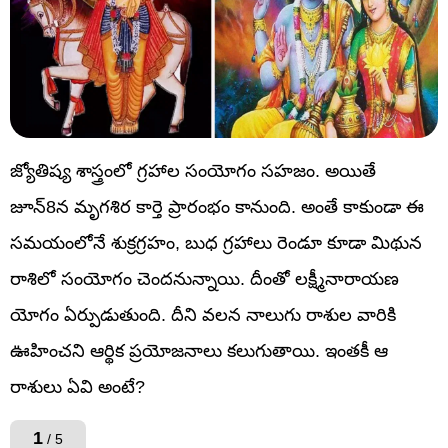
జ్యోతిష్య శాస్త్రంలో గ్రహాల సంయోగం సహజం. అయితే
జూన్8న మృగశిర కార్తె ప్రారంభం కానుంది. అంతే కాకుండా ఈ
సమయంలోనే శుక్రగ్రహం, బుధ గ్రహాలు రెండూ కూడా మిథున
రాశిలో సంయోగం చెందనున్నాయి. దీంతో లక్ష్మీనారాయణ
యోగం ఏర్పుడుతుంది. దీని వలన నాలుగు రాశుల వారికి
ఊహించని ఆర్థిక ప్రయోజనాలు కలుగుతాయి. ఇంతకీ ఆ
రాశులు ఏవి అంటే?
1
/ 5