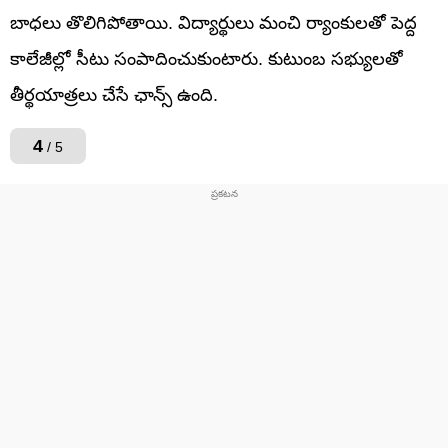
బాధలు తొలిగిపోతాయి. విద్యార్థులు మంచి ర్యాంకులతో పెద్ద
కాలేజీల్లో సీటు సంపాదించుకుంటారు. కుటుంబ సభ్యులతో
తీర్థయాత్రలు చేసే ఛాన్స్ ఉంది.
4
/ 5