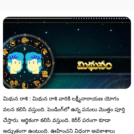
మిథున రాశి : మిథున రాశి వారికి లక్ష్మీనారాయణ యోగం
వలన కలిసి వస్తుంది. పెండింగ్‌లో ఉన్న పనులు మొత్తం పూర్తి
చేస్తారు. ఆర్థికంగా కలిసి వస్తుంది. కెరీర్ పరంగా కూడా
అద్భుతంగా ఉంటుంది. ఊహించని విధంగా అవకాశాలు