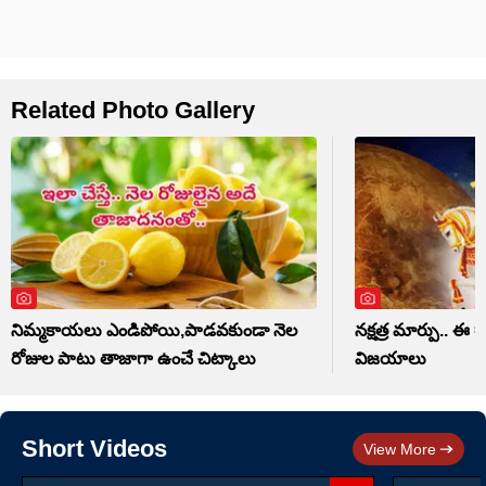
Related Photo Gallery
నిమ్మకాయలు ఎండిపోయి,పాడవకుండా నెల
నక్షత్ర మార్పు.. ఈ 
రోజుల పాటు తాజాగా ఉంచే చిట్కాలు
విజయాలు
Short Videos
View More