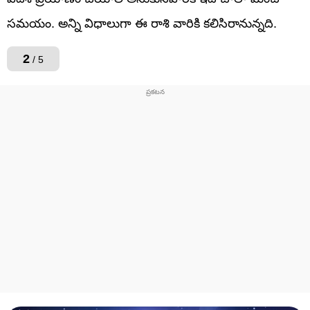
సమయం. అన్ని విధాలుగా ఈ రాశి వారికి కలిసిరానున్నది.
2
/ 5