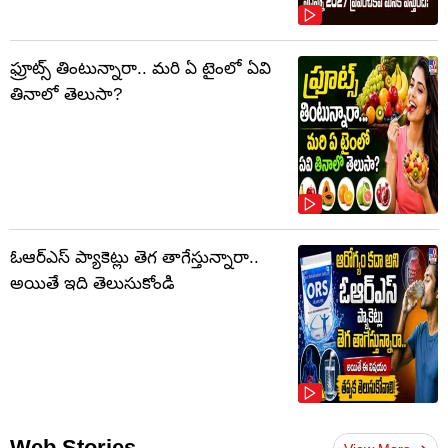
ఫ్రూట్స్‌ తింటున్నారా.. మరి ఏ టైంలో ఏవి
తినాలో తెలుసా?
ఓఆర్‌ఎస్‌ ప్యాకెట్లు తెగ తాగేస్తున్నారా..
అయితే ఇది తెలుసుకోండి
Web Stories