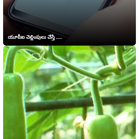
యూపీఐ చెల్లింపులు చేస్తే .....