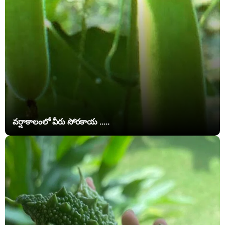
వర్షాకాలంలో వీరు సోరకాయ .....