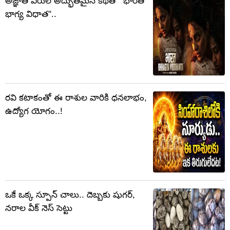
అజ్ఞాత వీరుల అద్భుతమైన కథతో "భారత్
భాగ్య విధాత"..
రవి కటాకంతో ఈ రాశుల వారికి ధనలాభం,
ఉద్యోగ యోగం..!
ఒకే ఒక్క స్పూన్ చాలు.. దెబ్బకు షుగర్,
నరాల వీక్ నెస్ సెట్టు