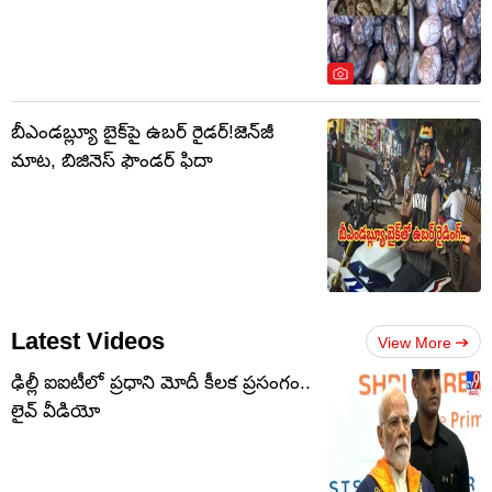
బీఎండబ్ల్యూ బైక్‌పై ఉబర్ రైడర్!జెన్‌జీ
మాట, బిజినెస్ ఫౌండర్‌ ఫిదా
Latest Videos
View More
ఢిల్లీ ఐఐటీలో ప్రధాని మోదీ కీలక ప్రసంగం..
లైవ్ వీడియో