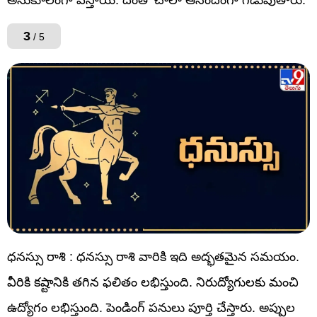
అనుకూలంగా వస్తాయి. దీంతో చాలా ఆనందంగా గడుపుతారు.
3
/ 5
ధనస్సు రాశి : ధనస్సు రాశి వారికి ఇది అద్భతమైన సమయం.
వీరికి కష్టానికి తగిన ఫలితం లభిస్తుంది. నిరుద్యోగులకు మంచి
ఉద్యోగం లభిస్తుంది. పెండింగ్ పనులు పూర్తి చేస్తారు. అప్పుల