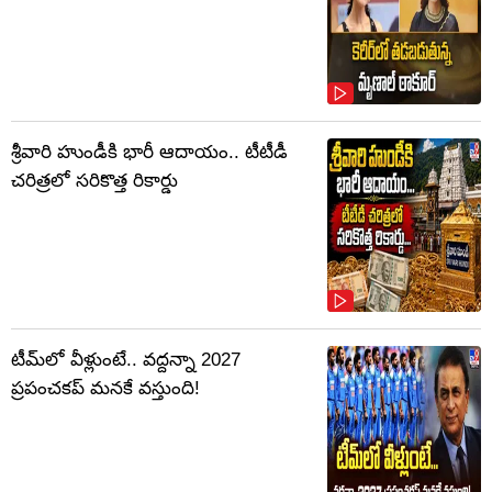
శ్రీవారి హుండీకి భారీ ఆదాయం.. టీటీడీ
చరిత్రలో సరికొత్త రికార్డు
టీమ్‌లో వీళ్లుంటే.. వద్దన్నా 2027
ప్రపంచకప్‌ మనకే వస్తుంది!