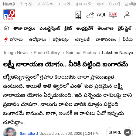
News9
हिन्दी 
ಕನ್ನಡ
मराठी
ગુજરાતી
বাংলা
ਪੰਜਾਬੀ
தமிழ
AQI
తాజా వార్తలు
ఎంటర్టైన్మెంట్
క్రికెట్
ఆంధ్రప్రదేశ్
తెలంగాణ
లైఫ్ స్టైల్
బోనాలు
ఉద్యోగాలు
జ్యోతిష్యం
టెక్నాలజీ
వాతావరణం
వీడియో
Telugu News
Photo Gallery
Spiritual Photos
Lakshmi Narayana 
లక్ష్మీ నారాయణ యోగం.. వీరికి పట్టింది బంగారమే
జ్యోతిష్యశాస్త్రంలో గ్రహాల కలయికకు చాలా ప్రాముఖ్యత
ఉంటుంది. అయితే అతి త్వరలో ఎంతో శుభ ప్రదమైన లక్ష్మీ
నారాయణ యోగం ఏర్పడుతుంది. ఇది పన్నెండు రాశులపై దాని
ప్రభావం చూపగా, నాలుగు రాశుల వారికి మాత్రం పట్టింది
బంగారమే కానుంది. కాగా, ఇంతకీ ఆ రాశులు ఏవో ఇప్పుడు
చూసేద్దాం.
SHARE
Samatha J
Updated on:
Jun 03, 2026 | 1:24 PM