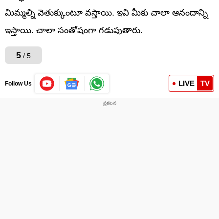
మిమ్మల్ని వెతుక్కుంటూ వస్తాయి. ఇవి మీకు చాలా ఆనందాన్ని
ఇస్తాయి. చాలా సంతోషంగా గడుపుతారు.
5
/ 5
LIVE
TV
Follow Us