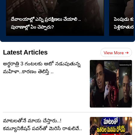
దేవాలయాల్లో ఎన్ని ప్రదక్షిణలు చేయాలి ..
పెంపుడు కుక్
పురాణాల్లో ఏం చెప్పారు?
పెళ్లికూతురు
Latest Articles
View More
అర్ధరాత్రి 3 గంటలకు ఆటో నడుపుతున్న
మహిళా..కారణం తెలిస్తే ..
మాటలతోనే మాయ చేస్తారు..!
కమ్యూనికేషన్ పవర్‌తో మెరిసే రాశులివే..