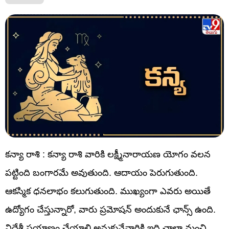
కన్యా రాశి : కన్యా రాశి వారికి లక్ష్మీనారాయణ యోగం వలన
పట్టింది బంగారమే అవుతుంది. ఆదాయం పెరుగుతుంది.
ఆకస్మిక ధనలాభం కలుగుతుంది. ముఖ్యంగా ఎవరు అయితే
ఉద్యోగం చేస్తున్నారో, వారు ప్రమోషన్ అందుకునే ఛాన్స్ ఉంది.
విదేశీ ప్రయాణం చేయాలి అనుకునేవారికి ఇది చాలా మంచి