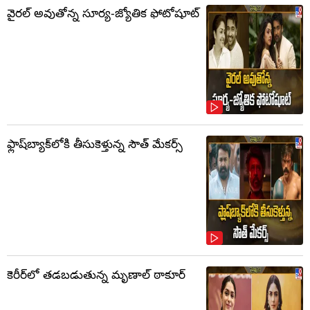
వైరల్ అవుతోన్న సూర్య-జ్యోతిక ఫోటోషూట్
ఫ్లాష్‌బ్యాక్‌లోకి తీసుకెళ్తున్న సౌత్‌ మేకర్స్‌
కెరీర్‌లో తడబడుతున్న మృణాల్ ఠాకూర్