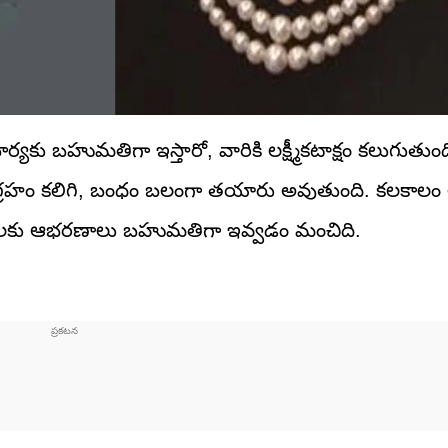
బహుమతిగా ఇస్తారో, వారికి లక్ష్మీకటాక్షం కలుగుతుంద
గ్రహం కలిగి, బంధం బలంగా తయారు అవుతుంది. కలకాలం ఆ
ర్యలకు ఆభరణాలు బహుమతిగా ఇవ్వడం మంచిది.