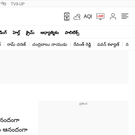
नी9
TV9-UP
AQI
ండింగ్
హెల్త్‌
క్రైమ్
ఆధ్యాత్మికం
పాలిటిక్స్‌
్
రామ్ చ‌ర‌ణ్‌
చంద్రబాబు నాయుడు
రేవంత్ రెడ్డి
పవన్ కళ్యాణ్
నరేంద
 ఆనందంగా
లు ఆనందంగా