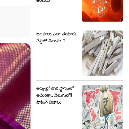
ఉండదు
బలపాలు ఎలా తయారు
చేస్తారో తెలుసా..?
అప్పుల్లో తొలి స్థానంలో
అమెరికా.. వెలుగులోకి
షాకింగ్ నిజాలు