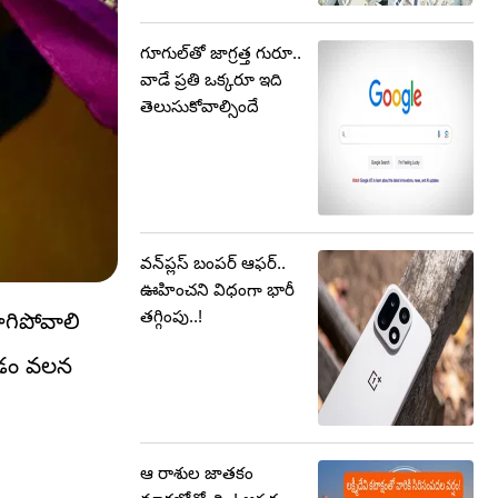
గూగుల్‌తో జాగ్రత్త గురూ..
వాడే ప్రతి ఒక్కరూ ఇది
తెలుసుకోవాల్సిందే
వన్‌ప్లస్ బంపర్‌ ఆఫర్‌..
ఊహించని విధంగా భారీ
తగ్గింపు..!
గిపోవాలి
్వడం వలన
ఆ రాశుల జాతకం