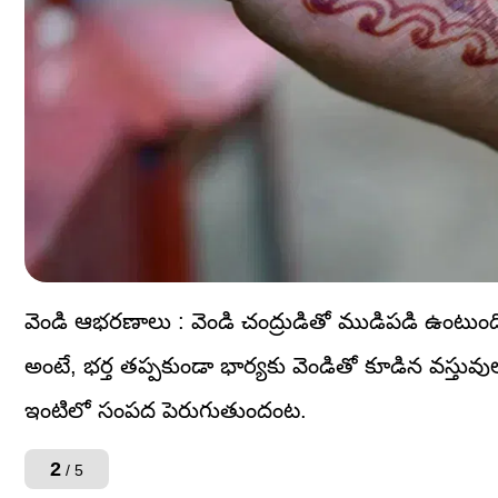
వెండి ఆభరణాలు : వెండి చంద్రుడితో ముడిపడి ఉంటుం
అంటే, భర్త తప్పకుండా భార్యకు వెండితో కూడిన వస్తు
ఇంటిలో సంపద పెరుగుతుందంట.
2
/ 5