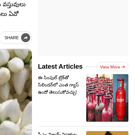
 వస్తువులు
ులు ఏవో
SHARE
Latest Articles
View More
ఈ సింపుల్‌ ట్రిక్‌తో
సిలిండర్‌లో ఎంత గ్యాస్‌
ఉందో తెలుసుకోవచ్చు!
సీఎం విజయ్ విడాకుల