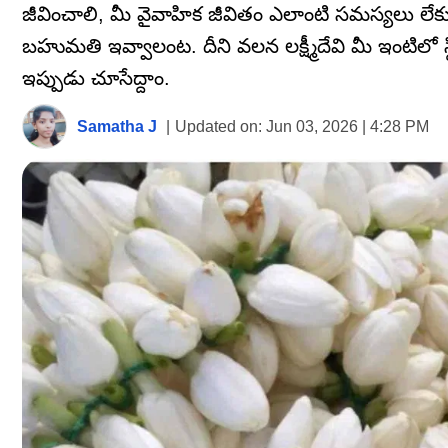
జీవించాలి, మీ వైవాహిక జీవితం ఎలాంటి సమస్యలు లేకు
బహుమతి ఇవ్వాలంట. దీని వలన లక్ష్మీదేవి మీ ఇంటిలో 
ఇప్పుడు చూసేద్దాం.
Samatha J
|
Updated on:
Jun 03, 2026 | 4:28 PM