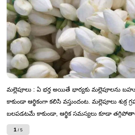
మల్లెపూలు : ఏ భర్త అయితే భార్యకు మల్లెపూలను బ
కాకుండా ఆర్థికంగా కలిసి వస్తుందంట. మల్లెపూలు శుక్ర
బలపడటమే కాకుండా, ఆర్థిక సమస్యలు కూడా తగ్గిపో
1
/ 5