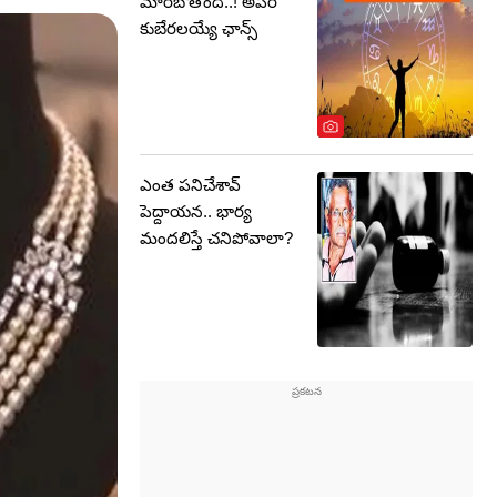
మారబోతోంది..! అపర
కుబేరలయ్యే ఛాన్స్
ఎంత పనిచేశావ్
పెద్దాయన.. భార్య
మందలిస్తే చనిపోవాలా?