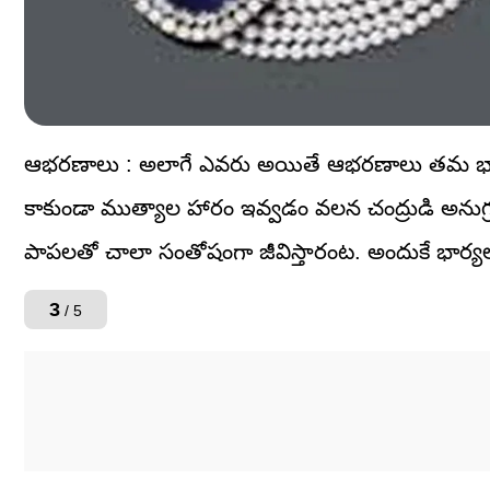
ఆభరణాలు : అలాగే ఎవరు అయితే ఆభరణాలు తమ భార్యకు 
కాకుండా ముత్యాల హారం ఇవ్వడం వలన చంద్రుడి అను
పాపలతో చాలా సంతోషంగా జీవిస్తారంట. అందుకే భా
3
/ 5