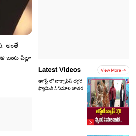
ి. అంతే
 జంట పిల్లా
Latest Videos
View More
ఆగస్ట్ లో బాక్సాఫీస్ దగ్గర
ఫ్యామిలీ సినిమాల జాతర