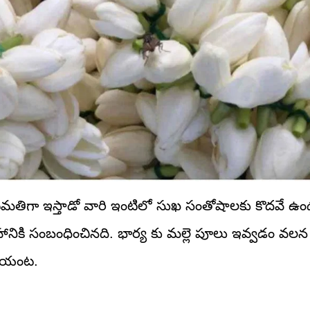
హుమతిగా ఇస్తాడో వారి ఇంటిలో సుఖ సంతోషాలకు కొదవే 
 గ్రహానికి సంబంధించినది. భార్య కు మల్లె పూలు ఇవ్వడం వ
తాయంట.