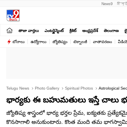
News9
हिन्द
తాజా వార్తలు
ఎంటర్టైన్మెంట్
క్రికెట్
ఆంధ్రప్రదేశ్
తెలంగాణ
లై
బోనాలు
ఉద్యోగాలు
జ్యోతిష్యం
టెక్నాలజీ
వాతావరణం
వీడి
Telugu News
Photo Gallery
Spiritual Photos
Astrological Se
భార్యకు ఈ బహుమతులు ఇస్తే చాలు భర్త
జ్యోతిష్య శాస్త్రంలో భార్య భర్తల ప్రేమ, ఐక్యతకు ప్
కొనసాగాలి అనుకుంటారు. కొంత మంది తమ భాగస్వామి