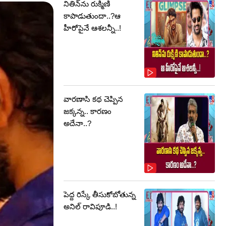
నితిన్‌ను రుక్మిణి
కాపాడుతుందా..?ఆ
హీరోపైనే ఆశలన్నీ..!
వారణాసి కథ చెప్పిన
జక్కన్న.. కారణం
అదేనా..?
పెద్ద రిస్కే తీసుకోబోతున్న
అనిల్ రావిపూడి..!