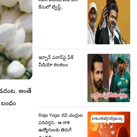
కేసులో ట్విస్ట్..
ఇర్ఫాన్ పఠాన్‌పై ఫేక్
వీడియో కలకలం
ఉండదంట. అంతే
లన బంధం
Raja Yoga: రవి చంద్రుల
పరివర్తన.. ఆ రాశి
ఉద్యోగులకు తిరుగే