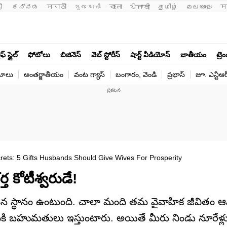
ी 
ಕನ್ನಡ
मराठी
ગુજરાતી
বাংলা
ਪੰਜਾਬੀ
தமிழ்
മലയാളം
म
ఫ్ స్టైల్
ఫోటోలు
బిజినెస్
వెబ్ స్టోరీస్
షార్ట్ వీడియోస్
జాతీయం
ట్రె
యోలు
అంతర్జాతీయం
వంట గ్యాస్
బంగారం, వెండి
ప్రభాస్
జూ. ఎన్టీఆర
crets: 5 Gifts Husbands Should Give Wives For Prosperity
 కోటీశ్వరుడే!
రత్యేకమైన స్థానం ఉంటుంది. చాలా మంది తమ వైవాహిక జీవితం
కి బహుమతులు ఇస్తుంటారు. అయితే మీరు నిండు నూరేళ్