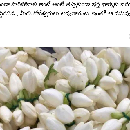
ండా సాగిపోవాలి అంటే అంటే తప్పకుండా భర్త భార్యకు ఐదు
స్థిరపడి , మీరు కోటీశ్వరులు అవుతారంట. ఇంతకీ ఆ వస్తువ