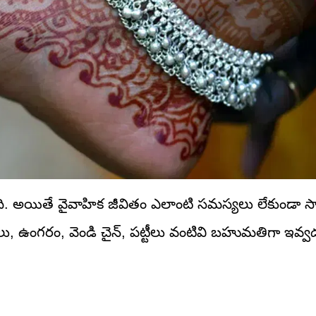
ది. అయితే వైవాహిక జీవితం ఎలాంటి సమస్యలు లేకుండా సా
వులు, ఉంగరం, వెండి చైన్, పట్టీలు వంటివి బహుమతిగా ఇవ