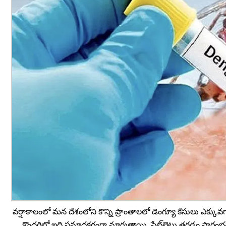
వర్షాకాలంలో మన దేశంలోని కొన్ని ప్రాంతాలలో డెంగ్యూ కేసులు ఎక
కొందరిలో ఇది ప్రమాదకరంగా మారుతాయి. ప్లేట్‌లెట్లు తగ్గడం ప్రార