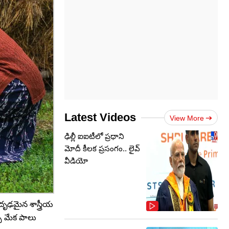
Latest Videos
View More
ఢిల్లీ ఐఐటీలో ప్రధాని
మోదీ కీలక ప్రసంగం.. లైవ్
వీడియో
 దృఢమైన శాస్త్రీయ
చి మేక పాలు