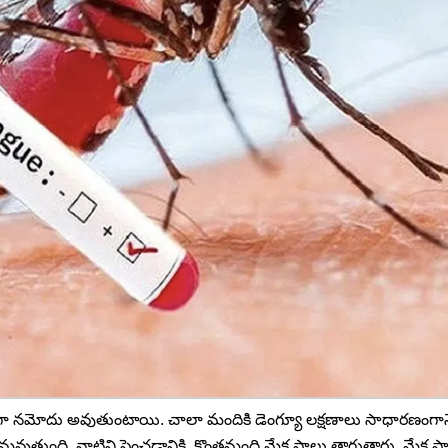
్కువగా నమోదు అవుతుంటాయి. చాలా మందికి డెంగ్యూ లక్షణాలు సాధారణంగా
ంభమవుతుంది. వాటిని పెంచడానికి, కొంతమంది మేక పాలు తాగుతారు. మేక పాలు ప