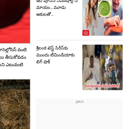
ఇది పూసిన నిముషాల్లోనే
మాయం.. మూడు
ఆకులతో..
శ్రీలంక టెస్ట్ సిరీస్‌కు
సెల్లోసిస్ వంటి
ముందు టీమిండియాకు
పాలు తీసుకోవడం
బిగ్ షాక్
ాయని ఎటువంటి