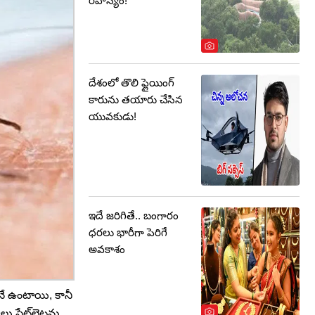
రహస్యం!
దేశంలో తొలి ఫ్లైయింగ్‌
కారును తయారు చేసిన
యువకుడు!
ఇదే జరిగితే.. బంగారం
ధరలు భారీగా పెరిగే
అవకాశం
నే ఉంటాయి, కానీ
్లేట్‌లెట్లను