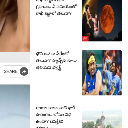
గ్రహణం.. ఏ సమయంలో
రాఖీ కట్టాలో తెలుసా?
ధోని అసలు పేరేంటో
తెలుసా? ఫ్యాన్స్‌కు కూడా
తెలియని ఫ్యాక్ట్
SHARE
రాజుల కాలం నాటి భారీ
సొరంగం.. లోపల నిధి
ఉందా? ఆసక్తికర