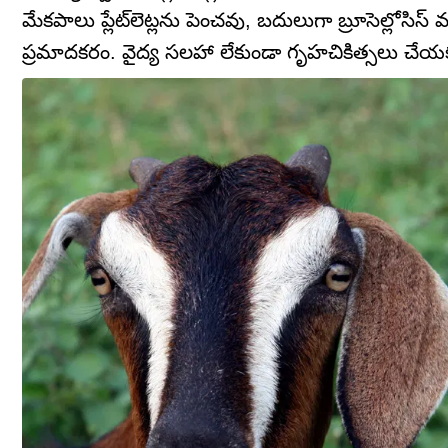
మేకపాలు ప్లేట్‌లెట్లను పెంచవు, బదులుగా బ్రూసెల్లోసిస
ప్రమాదకరం. వైద్య సలహా లేకుండా గృహచికిత్సలు చే