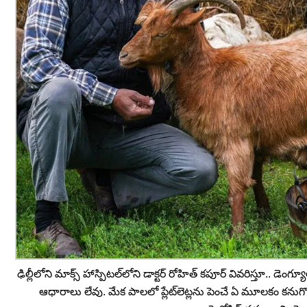
ఢిల్లీలోని మాక్స్ హాస్పిటల్‌లోని డాక్టర్ రోహిత్ కపూర్ వివరిస్తూ.. డె
ఆధారాలు లేవు. మేక పాలలో ప్లేట్‌లెట్లను పెంచే ఏ మూలకం కనుగొ