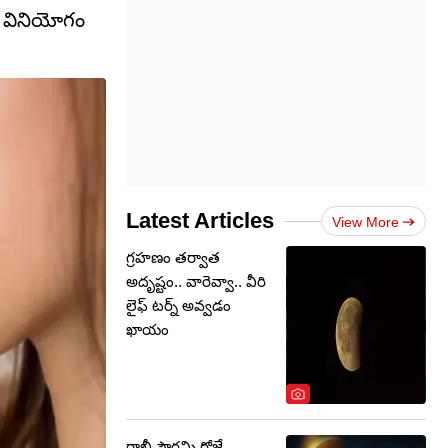
ాల వినియోగం
Latest Articles
View More
గ్రహణం తర్వాత
అదృష్టం.. వారెవ్వా.. వీరి
లైఫ్ టర్న్ అవ్వడం
ఖాయం
రాఖీ పౌర్ణమి రోజే