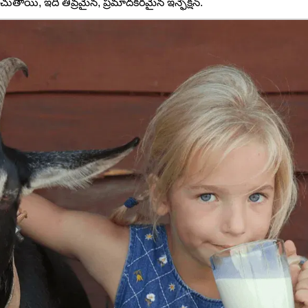
పెంచుతాయి, ఇది తీవ్రమైన, ప్రమాదకరమైన ఇన్ఫెక్షన్.