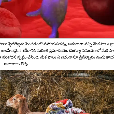
క పాలు ప్లేట్‌లెట్లను పెంచడంలో సహాయపడవు, బదులుగా పచ్చి మేక పాలు బ్రూ
 కారణంగా బలహీనమైన శరీరానికి మరింత ప్రమాదకరం. డెంగ్యూ సమయంలో మేక 
 పరిశోధన స్పష్టం చేసింది. మేక పాలు ఏ విధంగానూ ప్లేట్‌లెట్లను పెంచుత
ఆధారాలు లేవు.