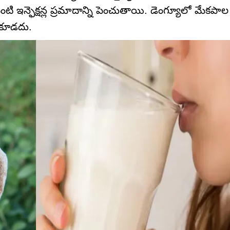
్ వంటి ఇన్ఫెక్షన్ల ప్రమాదాన్ని పెంచుతాయి. డెంగ్యూలో మేకప
యకూడదు.