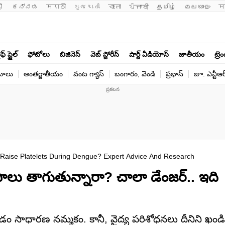
ी 
ಕನ್ನಡ
मराठी
ગુજરાતી
বাংলা
ਪੰਜਾਬੀ
தமிழ்
മലയാളം
म
ఫ్ స్టైల్
ఫోటోలు
బిజినెస్
వెబ్ స్టోరీస్
షార్ట్ వీడియోస్
జాతీయం
ట్రె
యోలు
అంతర్జాతీయం
వంట గ్యాస్
బంగారం, వెండి
ప్రభాస్
జూ. ఎన్టీఆర
Raise Platelets During Dengue? Expert Advice And Research
 పాలు తాగుతున్నారా? చాలా డేంజర్‌.. ఇది
 తాగడం సాధారణ నమ్మకం. కానీ, వైద్య పరిశోధనలు దీనిని ఖం