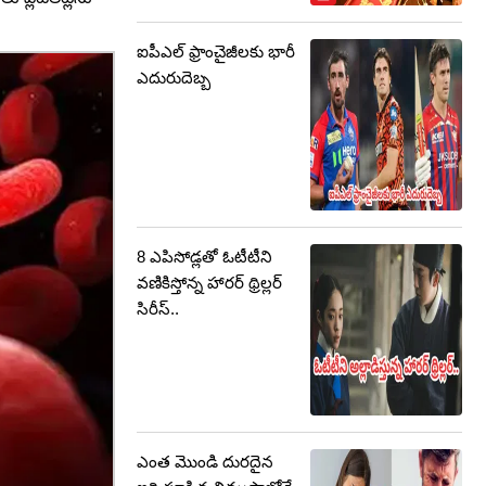
ఐపీఎల్ ఫ్రాంచైజీలకు భారీ
ఎదురుదెబ్బ
8 ఎపిసోడ్లతో ఓటీటీని
వణికిస్తోన్న హారర్ థ్రిల్లర్
సిరీస్..
ఎంత మొండి దురదైన