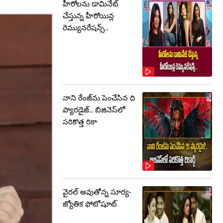
హీరోలను డామినేట్
చేస్తున్న హీరోయిన్ల
రెమ్యునరేషన్స్..
నాని రేంజ్‌ను పెంచేసిన ది
ప్యారడైజ్.. బిజినెస్‌లో
సరికొత్త రికా
వైరల్ అవుతోన్న సూర్య-
జ్యోతిక ఫోటోషూట్