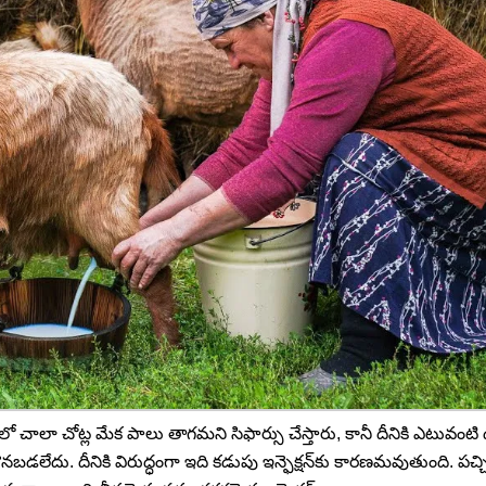
ంగ్యూలో చాలా చోట్ల మేక పాలు తాగమని సిఫార్సు చేస్తారు, కానీ దీనికి ఎటువంటి
నబడలేదు. దీనికి విరుద్ధంగా ఇది కడుపు ఇన్ఫెక్షన్‌కు కారణమవుతుంది. పచ్