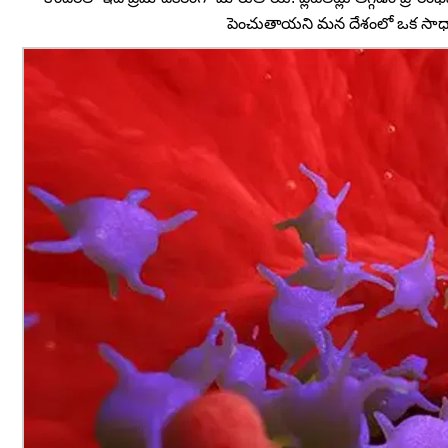
పెంచుతాయని మన దేశంలో ఒక సాధారణ