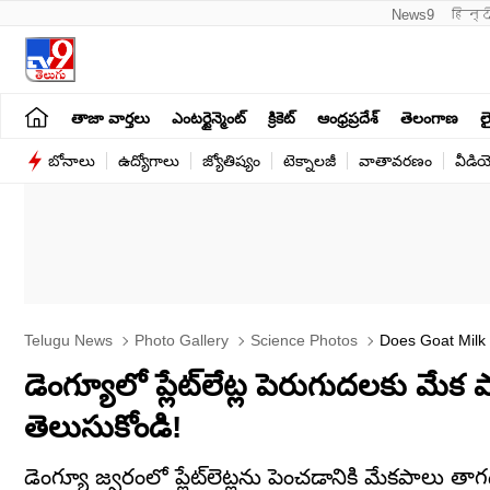
News9
हिन्द
తాజా వార్తలు
ఎంటర్టైన్మెంట్
క్రికెట్
ఆంధ్రప్రదేశ్
తెలంగాణ
లై
బోనాలు
ఉద్యోగాలు
జ్యోతిష్యం
టెక్నాలజీ
వాతావరణం
వీడి
Telugu News
Photo Gallery
Science Photos
Does Goat Milk 
డెంగ్యూలో ప్లేట్‌లేట్ల పెరుగుదలకు మేక
తెలుసుకోండి!
డెంగ్యూ జ్వరంలో ప్లేట్‌లెట్లను పెంచడానికి మేకపాలు