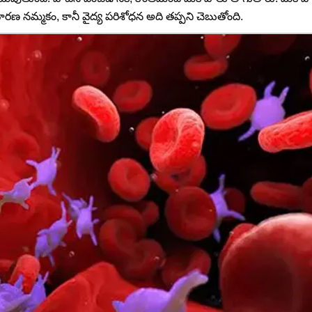
 నమ్మకం, కానీ వైద్య పరిశోధన అది తప్పని చెబుతోంది.