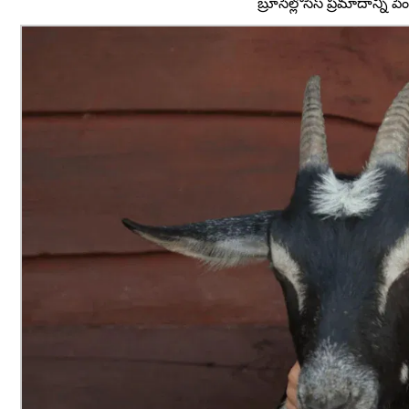
బ్రూసెల్లోసిస్ ప్రమాదాన్ని 