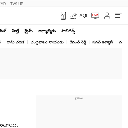
नी9
TV9-UP
AQI
ండింగ్
హెల్త్‌
క్రైమ్
ఆధ్యాత్మికం
పాలిటిక్స్‌
్
రామ్ చ‌ర‌ణ్‌
చంద్రబాబు నాయుడు
రేవంత్ రెడ్డి
పవన్ కళ్యాణ్
నరేంద
డించాయి.