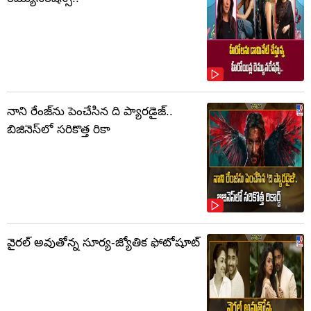
నాని రేంజ్‌ను పెంచేసిన ది ప్యారడైజ్..
బిజినెస్‌లో సరికొత్త రికా
వైరల్ అవుతోన్న సూర్య-జ్యోతిక ఫోటోషూట్