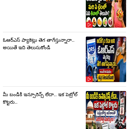
ఓఆర్‌ఎస్‌ ప్యాకెట్లు తెగ తాగేస్తున్నారా..
అయితే ఇది తెలుసుకోండి
మీ బండికి ఇన్సూరెన్స్ లేదా.. ఇక పెట్రోల్
కొట్టరు..