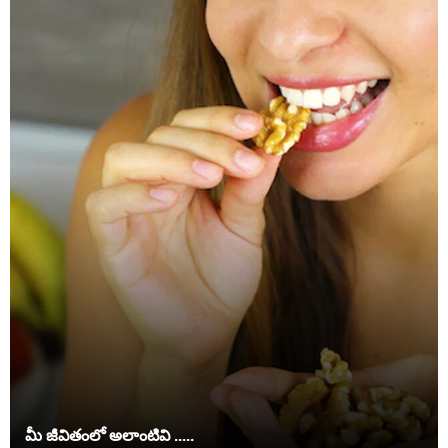
మీ జీవితంలో అలాంటివి .....