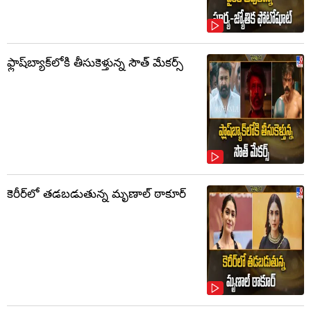
ఫ్లాష్‌బ్యాక్‌లోకి తీసుకెళ్తున్న సౌత్‌ మేకర్స్‌
కెరీర్‌లో తడబడుతున్న మృణాల్ ఠాకూర్