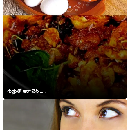
గుడ్డుతో ఇలా చేసి .....