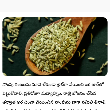
సోంపు గింజలను నూనె లేకుండా లైట్‌గా వేయించి ఒక జార్‌లో
పెట్టుకోవాలి. ప్రతిరోజూ మధ్యాహ్నం, రాత్రి భోజనం చేసిన
తర్వాత అర చెంచా వేయించిన సోంపును బాగా నమిలి తినాలి.