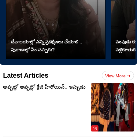
దేవాలయాల్లో ఎన్ని ప్రదక్షిణలు చేయాలి ..
పెంపుడు కుక్
పురాణాల్లో ఏం చెప్పారు?
పెళ్లికూతురు
Latest Articles
View More
అప్పట్లో అప్పట్లో క్రేజీ హీరోయిన్.. ఇప్పుడు