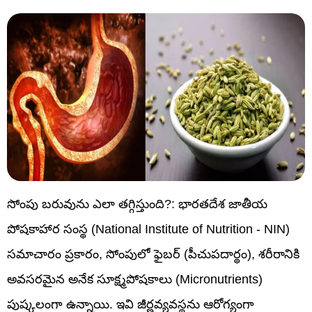
సోంపు బరువును ఎలా తగ్గిస్తుంది?: భారతదేశ జాతీయ
పోషకాహార సంస్థ (National Institute of Nutrition - NIN)
సమాచారం ప్రకారం, సోంపులో ఫైబర్ (పీచుపదార్థం), శరీరానికి
అవసరమైన అనేక సూక్ష్మపోషకాలు (Micronutrients)
పుష్కలంగా ఉన్నాయి. ఇవి జీర్ణవ్యవస్థను ఆరోగ్యంగా