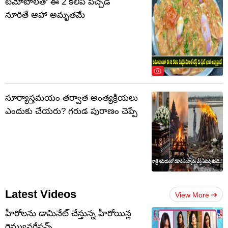
టమోటాలతో ఈ 2 కలిపి పచ్చడి
నూరితే ఆహా అమృతమే
సూర్యాస్తమయం తర్వాత అంత్యక్రియలు
ఎందుకు చేయరు? గరుడ పురాణం చెప్పే
Latest Videos
View More
హీరోలను డామినేట్ చేస్తున్న హీరోయిన్ల
రెమ్యునరేషన్స్..