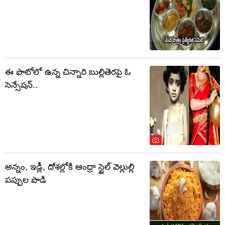
ఈ ఫొటోలో ఉన్న చిన్నారి బుల్లితెరపై ఓ
సెన్సేషన్..
అన్నం, ఇడ్లీ, దోశల్లోకి ఆంధ్రా స్టైల్ వెల్లుల్లి
పప్పుల పొడి