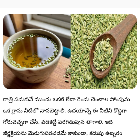
రాత్రి పడుకునే ముందు ఒకటి లేదా రెండు చెంచాల సోంపును
ఒక గ్లాసు నీటిలో నానబెట్టాలి. ఉదయాన్నే ఈ నీటిని కొద్దిగా
గోరువెచ్చగా చేసి, వడకట్టి పరగడుపున తాగాలి. ఇది
జీర్ణక్రియను మెరుగుపరచడమే కాకుండా, కడుపు ఉబ్బరం