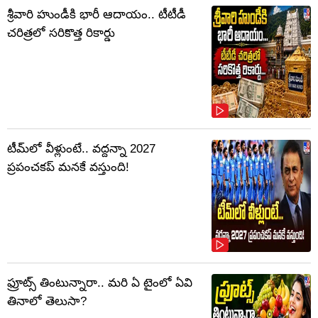
శ్రీవారి హుండీకి భారీ ఆదాయం.. టీటీడీ
చరిత్రలో సరికొత్త రికార్డు
టీమ్‌లో వీళ్లుంటే.. వద్దన్నా 2027
ప్రపంచకప్‌ మనకే వస్తుంది!
ఫ్రూట్స్‌ తింటున్నారా.. మరి ఏ టైంలో ఏవి
తినాలో తెలుసా?