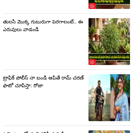
తులసి మొక్క గుబురుగా పెరగాలంటే.. ఈ
ఎరువులు వాడండి
ట్రాఫిక్ పోలీస్ నా బండి ఆపితే రామ్ చరణ్
ఫొటో చూపిస్తా: రోజా