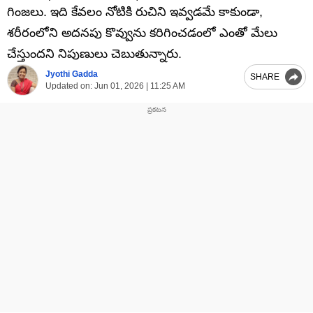
గింజలు. ఇది కేవలం నోటికి రుచిని ఇవ్వడమే కాకుండా,
శరీరంలోని అదనపు కొవ్వును కరిగించడంలో ఎంతో మేలు
చేస్తుందని నిపుణులు చెబుతున్నారు.
Jyothi Gadda
SHARE
Updated on:
Jun 01, 2026 | 11:25 AM