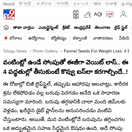
News9
हिन्दी 
ಕನ್ನಡ
मराठी
ગુજરાતી
বাংলা
ਪੰਜਾਬੀ
தமிழ
AQI
తాజా వార్తలు
ఎంటర్టైన్మెంట్
క్రికెట్
ఆంధ్రప్రదేశ్
తెలంగాణ
లైఫ్ స్టైల్
బోనాలు
ఉద్యోగాలు
జ్యోతిష్యం
టెక్నాలజీ
వాతావరణం
వీడియో
Telugu News
Photo Gallery
Fennel Seeds For Weight Loss: 4 Ea
వంటింట్లో ఉండే సోంపుతో ఈజీగా వెయిట్ లాస్.. ఈ
4 పద్ధతుల్లో తీసుకుంటే కొవ్వు ఐస్‌లా కరగాల్సిందే..!
ఈ రోజుల్లో బిజీ లైఫ్‌స్టైల్, తప్పుడు ఆహారపు అలవాట్లు, శారీరక
శ్రమ లేకపోవడం వల్ల బరువు పెరగడం అనేది ఒక సాధారణ
సమస్యగా మారింది. బరువు తగ్గడానికి చాలా మంది జిమ్‌లకు
వెళ్లడం, ఖరీదైన డైట్ ప్లాన్‌లను అనుసరించడం వంటివి
చేస్తుంటారు. అయితే, మన వంటింట్లోనే బరువును తగ్గించగల
ఒక అద్భుతమైన సహజ సిద్ధమైన ఔషధం ఉంది, అదే సోంపు