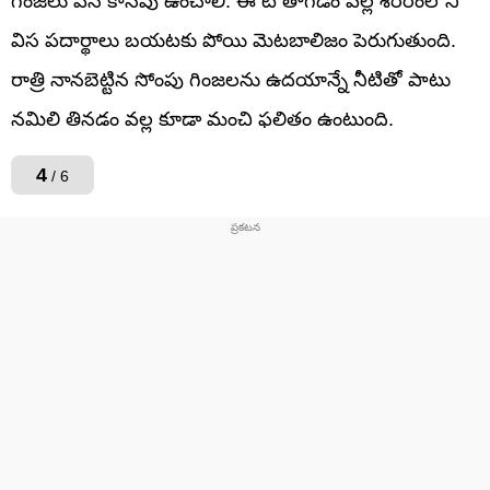
గింజలు వేసి కాసేపు ఉంచాలి. ఈ టీ తాగడం వల్ల శరీరంలోని
విస పదార్థాలు బయటకు పోయి మెటబాలిజం పెరుగుతుంది.
రాత్రి నానబెట్టిన సోంపు గింజలను ఉదయాన్నే నీటితో పాటు
నమిలి తినడం వల్ల కూడా మంచి ఫలితం ఉంటుంది.
4
/ 6