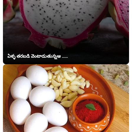
ఏళ్ళ తరబడి వెంటాడుతున్నఆ .....