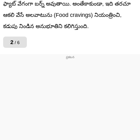
ఫ్యాట్ వేగంగా బర్న్ అవుతాయి. అంతేకాకుండా, ఇది తరచూ
ఆకలి వేసే అలవాటును (Food cravings) నియంత్రించి,
కడుపు నిండిన అనుభూతిని కలిగిస్తుంది.
2
/ 6