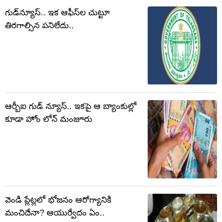
గుడ్‌న్యూస్.. ఇక ఆఫీస్‌ల చుట్టూ
తిరగాల్సిన పనిలేదు..
ఆర్బీఐ గుడ్ న్యూస్.. ఇకపై ఆ బ్యాంకుల్లో
కూడా హోం లోన్ మంజూరు
వెండి ప్లేట్లలో భోజనం ఆరోగ్యానికి
మంచిదేనా? ఆయుర్వేదం ఏం..