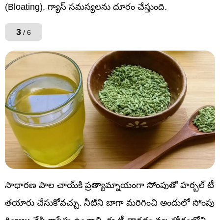
(Bloating), గ్యాస్ సమస్యలను దూరం చేస్తుంది.
3
/ 6
సాధారణ పాల చాయ్‌కి ప్రత్యామ్నాయంగా సోంపుతో హర్బల్ టీ
తయారు చేసుకోవచ్చు. నీటిని బాగా మరిగించి అందులో సోంపు