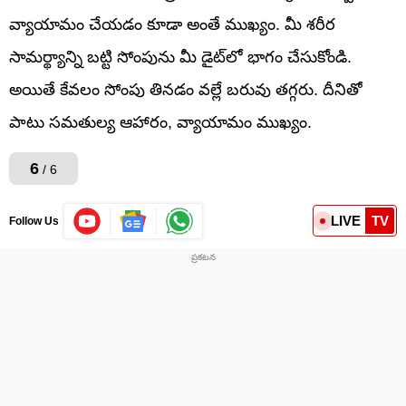
వ్యాయామం చేయడం కూడా అంతే ముఖ్యం. మీ శరీర
సామర్థ్యాన్ని బట్టి సోంపును మీ డైట్‌లో భాగం చేసుకోండి.
అయితే కేవలం సోంపు తినడం వల్లే బరువు తగ్గరు. దీనితో
పాటు సమతుల్య ఆహారం, వ్యాయామం ముఖ్యం.
6
/ 6
LIVE
TV
Follow Us