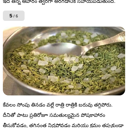
ఇది తిన్న ఆహారం త్వరగా అరగడానికి సహాయపడుతుంది.
5
/ 6
కేవలం సోంపు తినడం వల్లే రాత్రి రాత్రికి బరువు తగ్గిపోరు.
దీనితో పాటు ప్రతిరోజూ సమతుల్యమైన పోషకాహారం
తీసుకోవడం, తగినంత నిద్రపోవడం మరియు క్రమం తప్పకుండా