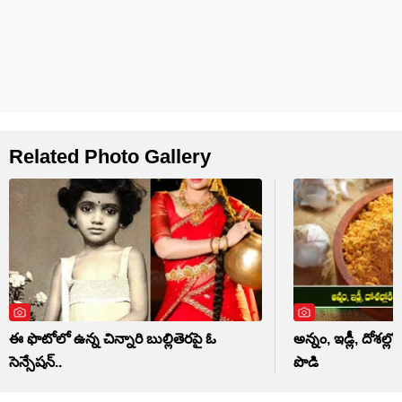
Related Photo Gallery
ఈ ఫొటోలో ఉన్న చిన్నారి బుల్లితెరపై ఓ
అన్నం, ఇడ్లీ, దోశల్లోకి
సెన్సేషన్..
పొడి