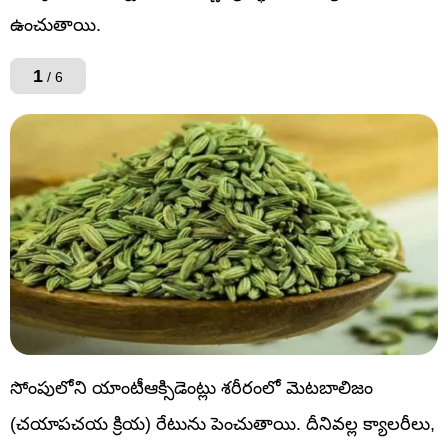
ఉంచుతాయి.
1
/ 6
సోంపులోని యాంటీఆక్సిడెంట్లు శరీరంలో మెటబాలిజం
(చయాపచయ క్రియ) రేటును పెంచుతాయి. దీనివల్ల క్యాలరీలు,