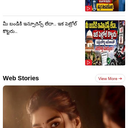
మీ బండికి ఇన్సూరెన్స్ లేదా.. ఇక పెట్రోల్
కొట్టరు..
Web Stories
View More