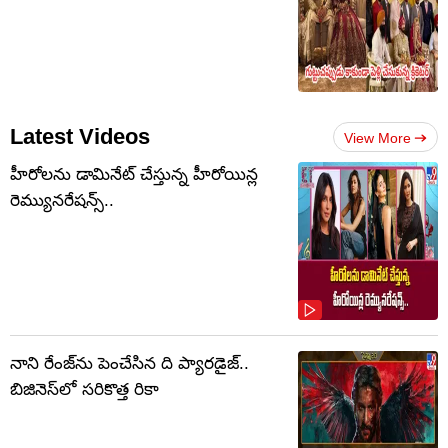
Latest Videos
View More
హీరోలను డామినేట్ చేస్తున్న హీరోయిన్ల
రెమ్యునరేషన్స్..
నాని రేంజ్‌ను పెంచేసిన ది ప్యారడైజ్..
బిజినెస్‌లో సరికొత్త రికా