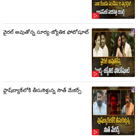
వైరల్ అవుతోన్న సూర్య-జ్యోతిక ఫోటోషూట్
ఫ్లాష్‌బ్యాక్‌లోకి తీసుకెళ్తున్న సౌత్‌ మేకర్స్‌