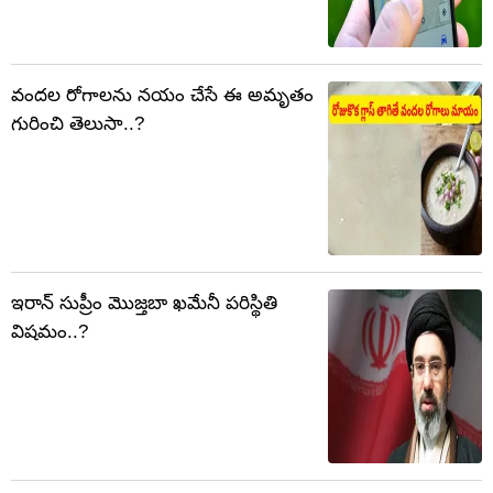
వందల రోగాలను నయం చేసే ఈ అమృతం
గురించి తెలుసా..?
ఇరాన్ సుప్రీం మొజ్తబా ఖమేనీ పరిస్థితి
విషమం..?