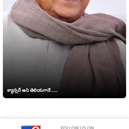
క్యాన్సర్ అని తెలియగానే .....
FOLLOW US ON