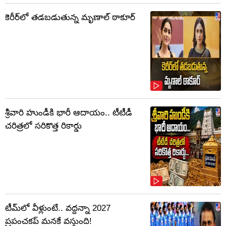
కెరీర్‌లో తడబడుతున్న మృణాల్ ఠాకూర్
శ్రీవారి హుండీకి భారీ ఆదాయం.. టీటీడీ
చరిత్రలో సరికొత్త రికార్డు
టీమ్‌లో వీళ్లుంటే.. వద్దన్నా 2027
ప్రపంచకప్‌ మనకే వస్తుంది!