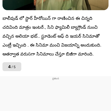
బాలీవుడ్ లో స్టార్ హీరోయిన్ గా రాణించిన ఈ చిన్నది
చదివింది మాత్రం ఇంటరే., సిని ఫ్యామిలీ బ్యాగ్రౌండ్ నుంచి
వచ్చిన అలియా భట్.. స్టూడెంట్ ఆఫ్ ది ఇయర్ సినిమాతో
ఎంట్రీ ఇచ్చింది . ఈ సినిమా మంచి విజయాన్ని అందుకుంది.
ఆతర్వాత వరుసగా సినిమాలు చేస్తూ బిజీగా మారింది.
4
/ 5