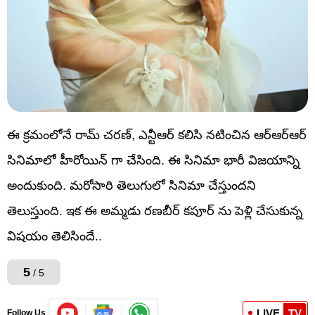
ఈ క్రమంలోనే రామ్ చరణ్, ఎన్టీఆర్ కలిసి నటించిన ఆర్ఆర్ఆర్
సినిమాలో హీరోయిన్ గా చేసింది. ఈ సినిమా భారీ విజయాన్ని
అందుకుంది. మరోసారి తెలుగులో సినిమా చేస్తుందని
తెలుస్తుంది. ఇక ఈ అమ్మడు రణబీర్ కపూర్ ను పెళ్లి చేసుకున్న
విషయం తెలిసిందే..
5
/ 5
LIVE
TV
Follow Us