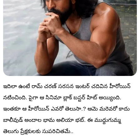
ఇదిలా ఉంటే రామ్ చరణ్ సరసన ఇంటర్ చదివిన హీరోయిన్
నటించింది. పైగా ఆ సినిమా బ్లాక్ బస్టర్ హిట్ అయ్యింది.
ఇంతకూ ఆ హీరోయిన్ ఎవరో తెలుసా.? ఆమె మరెవరో కాదు
బాలీవుడ్ అందాల భామ అలియా భట్. ఈ ముద్దుగుమ్మ
తెలుగు ప్రేక్షకులకు సుపరిచితమే..