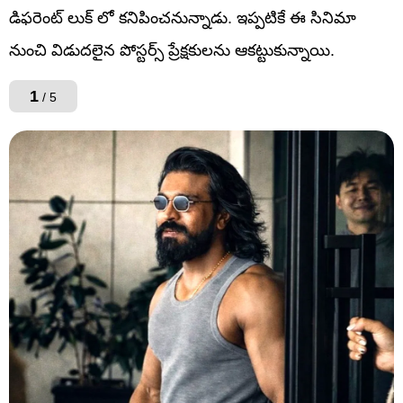
డిఫరెంట్ లుక్ లో కనిపించనున్నాడు. ఇప్పటికే ఈ సినిమా
నుంచి విడుదలైన పోస్టర్స్ ప్రేక్షకులను ఆకట్టుకున్నాయి.
1
/ 5