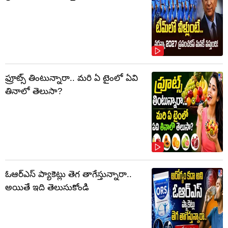
ఫ్రూట్స్‌ తింటున్నారా.. మరి ఏ టైంలో ఏవి
తినాలో తెలుసా?
ఓఆర్‌ఎస్‌ ప్యాకెట్లు తెగ తాగేస్తున్నారా..
అయితే ఇది తెలుసుకోండి