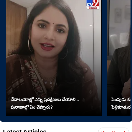
దేవాలయాల్లో ఎన్ని ప్రదక్షిణలు చేయాలి ..
పెంపుడు కుక్
పురాణాల్లో ఏం చెప్పారు?
పెళ్లికూతురు
Latest Articles