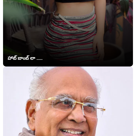
హాట్ బాంబ్ లా .....