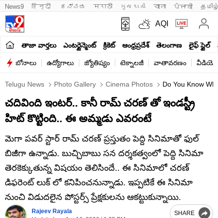
News9
हिन्दी 
ಕನ್ನಡ
मराठी
ગુજરાતી
বাংলা
ਪੰਜਾਬੀ
தமிழ
AQI
తాజా వార్తలు
ఎంటర్టైన్మెంట్
క్రికెట్
ఆంధ్రప్రదేశ్
తెలంగాణ
లైఫ్ స్టైల్
బోనాలు
ఉద్యోగాలు
జ్యోతిష్యం
టెక్నాలజీ
వాతావరణం
వీడియో
Telugu News
Photo Gallery
Cinema Photos
Do You Know Who T
చదివింది ఇంటర్.. కానీ రామ్ చరణ్ తో ఇండస్ట్రీ
హిట్ కొట్టింది.. ఈ అమ్మడు ఎవరంటే
మెగా పవర్ స్టార్ రామ్ చరణ్ ప్రస్తుతం పెద్ది సినిమాతో ఫుల్
బిజీగా ఉన్నాడు. బుచ్చిబాబు సన దర్శకత్వంలో పెద్ది సినిమా
తెరకెక్కుతున్న విషయం తెలిసిందే.. ఈ సినిమాలో చరణ్
డిఫరెంట్ లుక్ లో కనిపించనున్నాడు. ఇప్పటికే ఈ సినిమా
నుంచి విడుదలైన పోస్టర్స్ ప్రేక్షకులను ఆకట్టుకున్నాయి.
Rajeev Rayala
SHARE