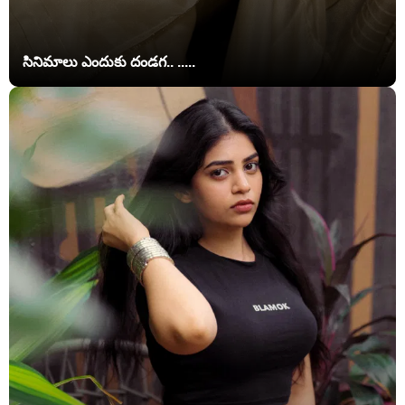
సినిమాలు ఎందుకు దండగ.. .....