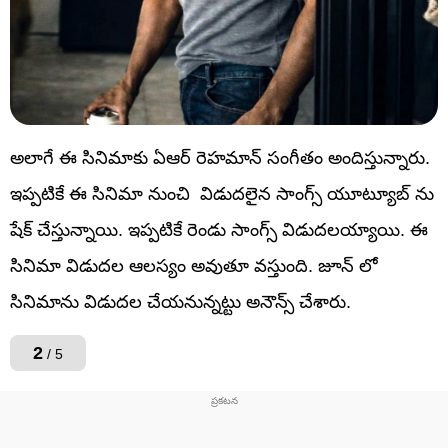
అలాగే ఈ సినిమాకు ఏఆర్ రెహమాన్ సంగీతం అందిస్తున్నారు.
ఇప్పటికే ఈ సినిమా నుంచి విడుదలైన సాంగ్స్ యూట్యూబ్ ను
షేక్ చేస్తున్నాయి. ఇప్పటికే రెండు సాంగ్స్ విడుదలయ్యాయి. ఈ
సినిమా విడుదల ఆలస్యం అవుతూ వస్తుంది. జూన్ లో
సినిమాను విడుదల చేయనున్నట్టు అనౌన్స్ చేశారు.
2
/ 5