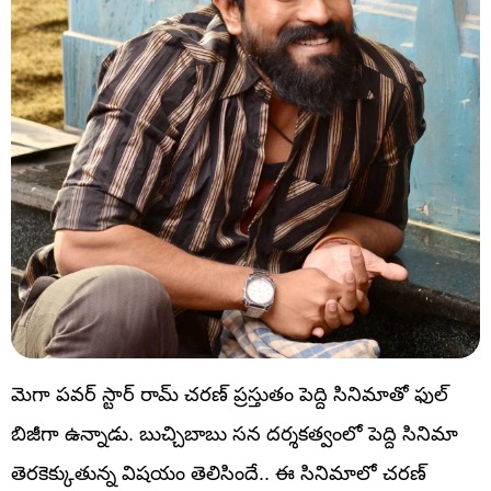
మెగా పవర్ స్టార్ రామ్ చరణ్ ప్రస్తుతం పెద్ది సినిమాతో ఫుల్
బిజీగా ఉన్నాడు. బుచ్చిబాబు సన దర్శకత్వంలో పెద్ది సినిమా
తెరకెక్కుతున్న విషయం తెలిసిందే.. ఈ సినిమాలో చరణ్