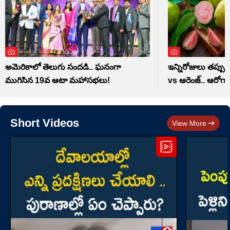
అమెరికాలో తెలుగు సందడి.. ఘనంగా
ఇన్నిరోజులు తప్ప
ముగిసిన 19వ ఆటా మహాసభలు!
vs ఆరెంజ్.. ఆరోగ్యా
Short Videos
View More