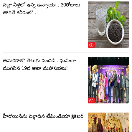
సబ్జా నీళ్లలో ఇన్ని ఉన్నాయా.. 30రోజులు
తాగితే శరీరంలో..
అమెరికాలో తెలుగు సందడి.. ఘనంగా
ముగిసిన 19వ ఆటా మహాసభలు!
హీరోయిన్‌ను పెళ్లాడిన టీమిండియా క్రికెటర్