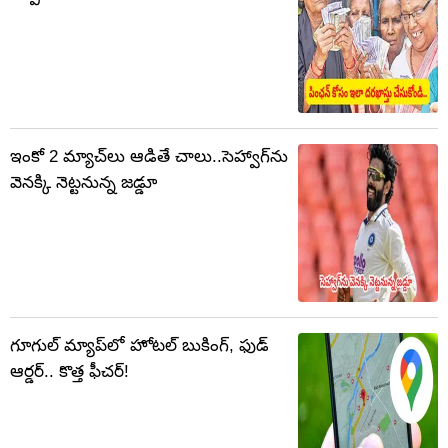
ఇంకో 2 మ్యాచ్‌లు ఆడితే చాలు..సెహ్వాగ్‌ను
వెనక్కి నెట్టనున్న జడ్డూ
గూగుల్‌ మ్యాప్‌లో హోటల్ బుకింగ్, ఫుడ్
ఆర్డర్.. కొత్త ఫీచర్!