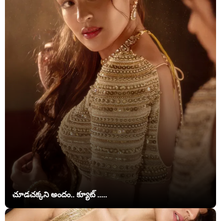
చూడచక్కని అందం.. క్యూట్ .....