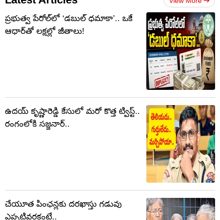
View More
ప్రభుత్వ పేరోల్‌లో ‘డబుల్ ధమాకా’.. ఒకే
ఆధార్‌తో లక్షల్లో జీతాలు!
ఉదయ్ కృష్ణారెడ్డి కేసులో మరో కొత్త ట్విస్ట్..
రంగంలోకి సజ్జనార్..
చేయూత పింఛన్లకు దరఖాస్తు గడువు
ఎప్పటివరకంటే..