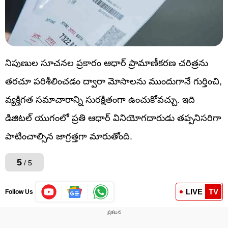
నిపుణుల సూచనల ప్రకారం ఆధార్‌ ప్రామాణీకరణ చరిత్రను
తరచూ పరిశీలించడం ద్వారా మోసాలను ముందుగానే గుర్తించి,
వ్యక్తిగత సమాచారాన్ని సురక్షితంగా ఉంచుకోవచ్చు. ఇది
డిజిటల్‌ యుగంలో ప్రతి ఆధార్‌ వినియోగదారుడు తప్పనిసరిగా
పాటించాల్సిన జాగ్రత్తగా మారుతోంది.
5
/ 5
LIVE
TV
Follow Us