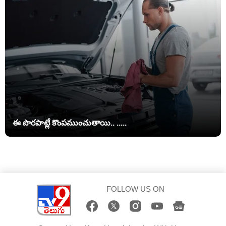
ఈ పొరపాట్లే కొంపముంచుతాయి.. .....
FOLLOW US ON