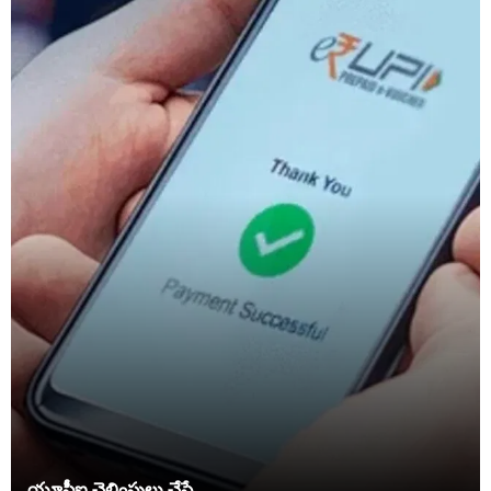
యూపీఐ చెల్లింపులు చేస్తే .....