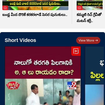
బండ్ల మీద దొరికే కరకరలాడే పెసర పునుకులు..
కమ్మటి రిచ్ గ్రేవీ
మటన్ కర్రీ..
Short Videos
View More