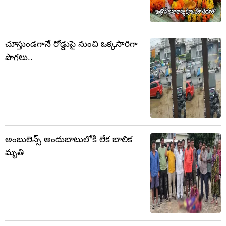
చూస్తుండగానే రోడ్డుపై నుంచి ఒక్కసారిగా
పొగలు..
అంబులెన్స్ అందుబాటులోకి లేక బాలిక
మృతి