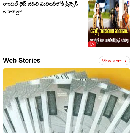
రాయల్ లైఫ్ వదిలి మిలిటరీలోకి ప్రిన్సెస్
ఇసాబెల్లా!
Web Stories
View More