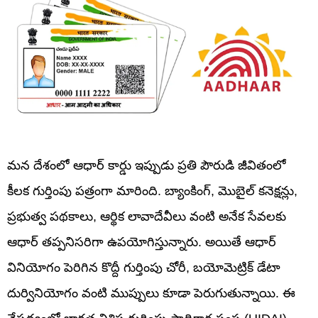
మన దేశంలో ఆధార్‌ కార్డు ఇప్పుడు ప్రతి పౌరుడి జీవితంలో
కీలక గుర్తింపు పత్రంగా మారింది. బ్యాంకింగ్‌, మొబైల్‌ కనెక్షన్లు,
ప్రభుత్వ పథకాలు, ఆర్థిక లావాదేవీలు వంటి అనేక సేవలకు
ఆధార్‌ తప్పనిసరిగా ఉపయోగిస్తున్నారు. అయితే ఆధార్‌
వినియోగం పెరిగిన కొద్దీ గుర్తింపు చోరీ, బయోమెట్రిక్‌ డేటా
దుర్వినియోగం వంటి ముప్పులు కూడా పెరుగుతున్నాయి. ఈ