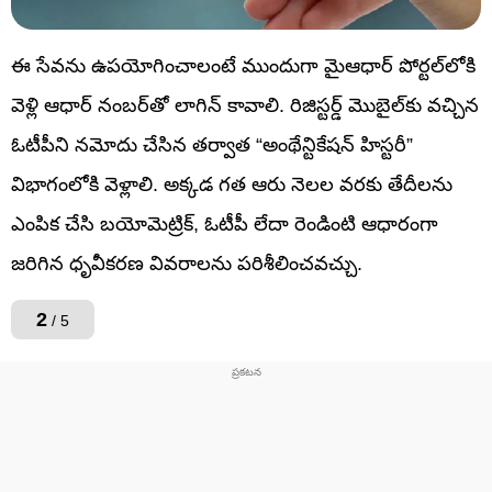
ఈ సేవను ఉపయోగించాలంటే ముందుగా మైఆధార్‌ పోర్టల్‌లోకి
వెళ్లి ఆధార్‌ నంబర్‌తో లాగిన్‌ కావాలి. రిజిస్టర్డ్‌ మొబైల్‌కు వచ్చిన
ఓటీపీని నమోదు చేసిన తర్వాత “అంథేన్టికేషన్ హిస్టరీ”
విభాగంలోకి వెళ్లాలి. అక్కడ గత ఆరు నెలల వరకు తేదీలను
ఎంపిక చేసి బయోమెట్రిక్‌, ఓటీపీ లేదా రెండింటి ఆధారంగా
జరిగిన ధృవీకరణ వివరాలను పరిశీలించవచ్చు.
2
/ 5