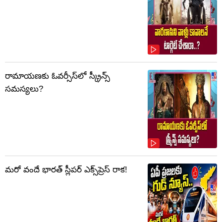
రామాయణకు ఓవర్సీస్‌లో స్క్రీన్స్
సమస్యలు?
మరో వందే భారత్ స్లీపర్ ఎక్స్‌ప్రెస్ రాక!