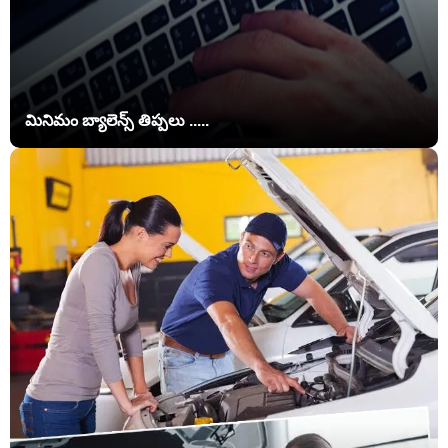
మినిమం బ్యాలెన్స్ తిప్పలు .....