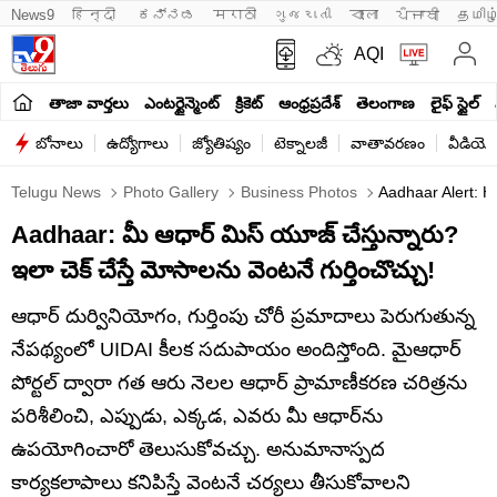
News9
हिन्दी 
ಕನ್ನಡ
मराठी
ગુજરાતી
বাংলা
ਪੰਜਾਬੀ
தமிழ
AQI
తాజా వార్తలు
ఎంటర్టైన్మెంట్
క్రికెట్
ఆంధ్రప్రదేశ్
తెలంగాణ
లైఫ్ స్టైల్
బోనాలు
ఉద్యోగాలు
జ్యోతిష్యం
టెక్నాలజీ
వాతావరణం
వీడియో
Telugu News
Photo Gallery
Business Photos
Aadhaar Alert: H
Aadhaar: మీ ఆధార్‌ మిస్‌ యూజ్‌ చేస్తున్నారు?
ఇలా చెక్‌ చేస్తే మోసాలను వెంటనే గుర్తించొచ్చు!
ఆధార్‌ దుర్వినియోగం, గుర్తింపు చోరీ ప్రమాదాలు పెరుగుతున్న
నేపథ్యంలో UIDAI కీలక సదుపాయం అందిస్తోంది. మైఆధార్‌
పోర్టల్‌ ద్వారా గత ఆరు నెలల ఆధార్‌ ప్రామాణీకరణ చరిత్రను
పరిశీలించి, ఎప్పుడు, ఎక్కడ, ఎవరు మీ ఆధార్‌ను
ఉపయోగించారో తెలుసుకోవచ్చు. అనుమానాస్పద
కార్యకలాపాలు కనిపిస్తే వెంటనే చర్యలు తీసుకోవాలని