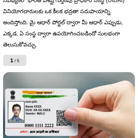
నేపథ్యంలో భారత విశిష్ట గుర్తింపు ప్రాధికార సంస్థ (UIDAI)
వినియోగదారులకు ఒక కీలక భద్రతా సదుపాయాన్ని
అందిస్తోంది. మై ఆధార్‌ పోర్టల్‌ ద్వారా మీ ఆధార్‌ ఎప్పుడు,
ఎక్కడ, ఏ సంస్థ ద్వారా ఉపయోగించబడిందో సులభంగా
తెలుసుకోవచ్చు.
1
/ 5