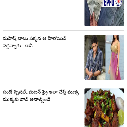
మహేష్ బాబు పక్కన ఆ హీరోయిన్
వద్దన్నారు.. కానీ..
సండే స్పెషల్..మటన్ ఫ్రై ఇలా చేస్తే ముక్క
ముక్కకు వావ్ అనాల్సిందే