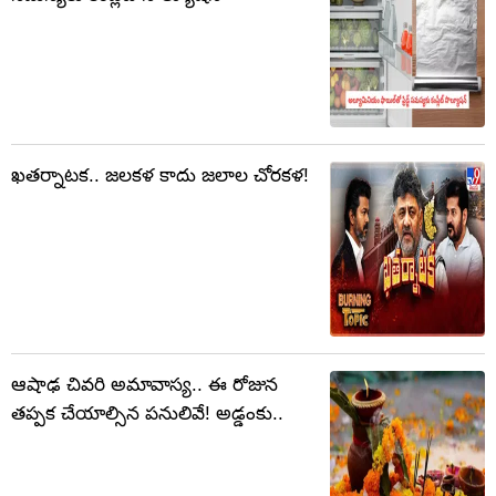
ఖతర్నాటక.. జలకళ కాదు జలాల చోరకళ!
ఆషాఢ చివరి అమావాస్య.. ఈ రోజున
తప్పక చేయాల్సిన పనులివే! అడ్డంకు..