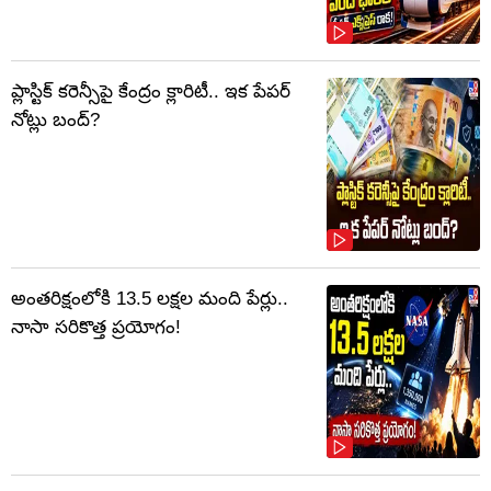
ప్లాస్టిక్‌ కరెన్సీపై కేంద్రం క్లారిటీ.. ఇక పేపర్‌
నోట్లు బంద్‌?
అంతరిక్షంలోకి 13.5 లక్షల మంది పేర్లు..
నాసా సరికొత్త ప్రయోగం!