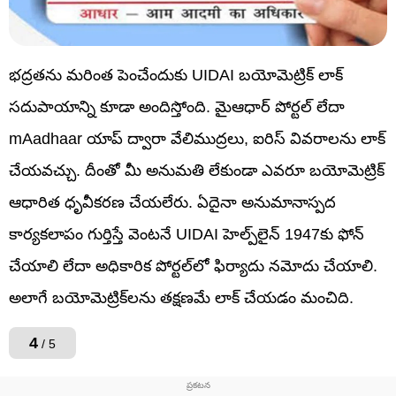
భద్రతను మరింత పెంచేందుకు UIDAI బయోమెట్రిక్‌ లాక్‌
సదుపాయాన్ని కూడా అందిస్తోంది. మైఆధార్‌ పోర్టల్‌ లేదా
mAadhaar యాప్‌ ద్వారా వేలిముద్రలు, ఐరిస్‌ వివరాలను లాక్‌
చేయవచ్చు. దీంతో మీ అనుమతి లేకుండా ఎవరూ బయోమెట్రిక్‌
ఆధారిత ధృవీకరణ చేయలేరు. ఏదైనా అనుమానాస్పద
కార్యకలాపం గుర్తిస్తే వెంటనే UIDAI హెల్ప్‌లైన్‌ 1947కు ఫోన్‌
చేయాలి లేదా అధికారిక పోర్టల్‌లో ఫిర్యాదు నమోదు చేయాలి.
అలాగే బయోమెట్రిక్‌లను తక్షణమే లాక్‌ చేయడం మంచిది.
4
/ 5