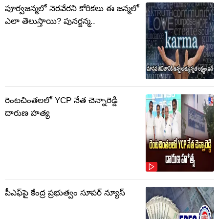
పూర్వజన్మలో నెరవేరని కోరికలు ఈ జన్మలో
ఎలా తెలుస్తాయి? పునర్జన్మ..
రెంటచింతలలో YCP నేత చెన్నారెడ్డి
దారుణ హత్య
పీఎఫ్‌పై కేంద్ర ప్రభుత్వం సూపర్ న్యూస్