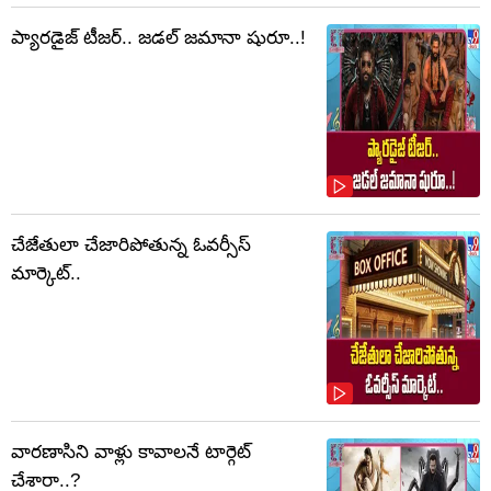
ప్యారడైజ్ టీజర్.. జడల్ జమానా షురూ..!
చేజేతులా చేజారిపోతున్న ఓవర్సీస్
మార్కెట్..
వారణాసిని వాళ్లు కావాలనే టార్గెట్
చేశారా..?