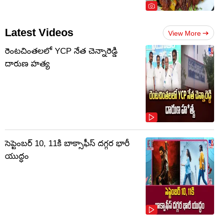
Latest Videos
View More
రెంటచింతలలో YCP నేత చెన్నారెడ్డి
దారుణ హత్య
సెప్టెంబర్‌ 10, 11కి బాక్సాఫీస్ దగ్గర భారీ
యుద్ధం