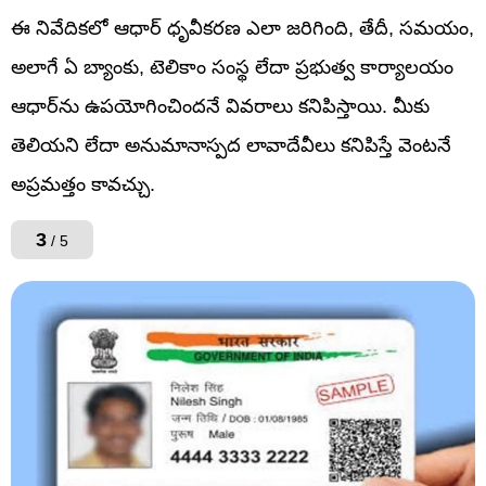
ఈ నివేదికలో ఆధార్‌ ధృవీకరణ ఎలా జరిగింది, తేదీ, సమయం,
అలాగే ఏ బ్యాంకు, టెలికాం సంస్థ లేదా ప్రభుత్వ కార్యాలయం
ఆధార్‌ను ఉపయోగించిందనే వివరాలు కనిపిస్తాయి. మీకు
తెలియని లేదా అనుమానాస్పద లావాదేవీలు కనిపిస్తే వెంటనే
అప్రమత్తం కావచ్చు.
3
/ 5