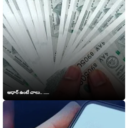
ఆధార్ ఉంటే చాలు.. .....