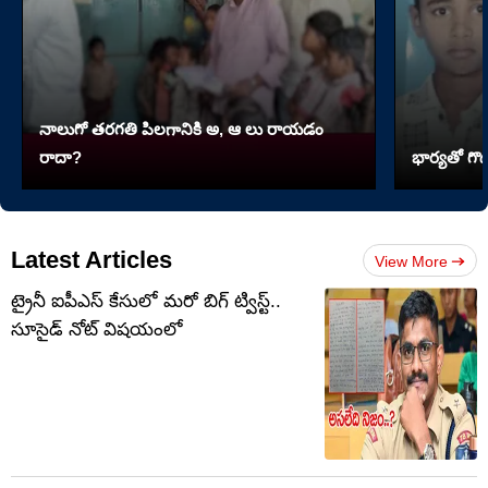
నాలుగో త‌ర‌గతి పిలగానికి అ, ఆ లు రాయ‌డం
రాదా?
భార్యతో గొడ
Latest Articles
View More
ట్రైనీ ఐపీఎస్‌ కేసులో మరో బిగ్‌ ట్విస్ట్‌..
సూసైడ్ నోట్‌ విషయంలో