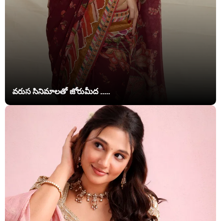
వరుస సినిమాలతో జోరుమీద .....