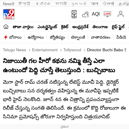
News9
हिन्दी 
ಕನ್ನಡ
मराठी
ગુજરાતી
বাংলা
ਪੰਜਾਬੀ
தமிழ
AQI
తాజా వార్తలు
ఎంటర్టైన్మెంట్
క్రికెట్
ఆంధ్రప్రదేశ్
తెలంగాణ
లైఫ్ స్టైల్
బోనాలు
ఉద్యోగాలు
జ్యోతిష్యం
టెక్నాలజీ
వాతావరణం
వీడియో
Telugu News
Entertainment
Tollywood
Director Buchi Babu S
నిజాయితీ గల హీరో కథను నమ్మి తీస్తే ఎలా
ఉంటుందో పెద్ది చూస్తే తెలుస్తుంది : బుచ్చిబాబు
మెగా స్టార్ రామ్ చరణ్ నటిస్తున్న లేటెస్ట్ మూవీ పెద్ది. డైరెక్టర్
బుచ్చిబాబు సన దర్శకత్వం వహిస్తున్న ఈ మూవీపై ఇప్పటికే
భారీ హైప్ నెలకొంది. జూన్ 4న ఈ చిత్రాన్ని ప్రపంచవ్యాప్తంగా
రిలీజ్ చేస్తున్న సంగతి తెలిసిందే. ఈ క్రమంలో కొద్ది రోజులుగా ఈ
సినిమా ప్రమోషన్స్ జోరుగా నిర్వహిస్తుంది చిత్రయూనిట్