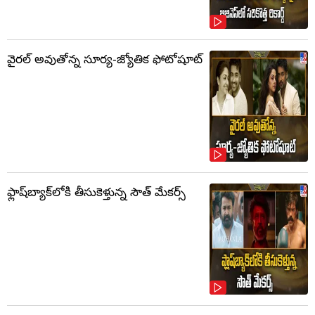
వైరల్ అవుతోన్న సూర్య-జ్యోతిక ఫోటోషూట్
ఫ్లాష్‌బ్యాక్‌లోకి తీసుకెళ్తున్న సౌత్‌ మేకర్స్‌