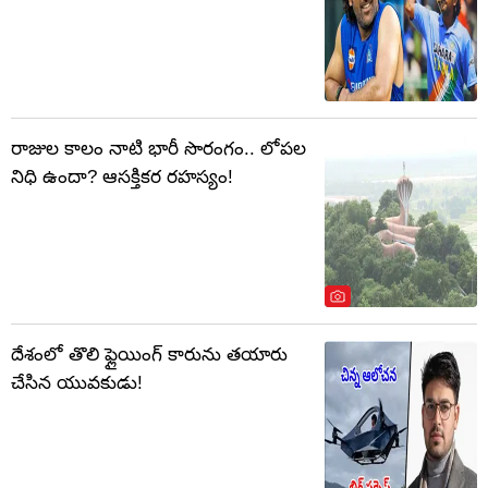
రాజుల కాలం నాటి భారీ సొరంగం.. లోపల
నిధి ఉందా? ఆసక్తికర రహస్యం!
దేశంలో తొలి ఫ్లైయింగ్‌ కారును తయారు
చేసిన యువకుడు!