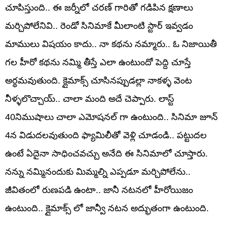
చూపిస్తుంది.. ఈ జర్నీలో చరణ్ గారితో గడిపిన క్షణాలు
మర్చిపోలేనివి.. రెండో సినిమాకే మీలాంటి స్టార్ ఇవ్వడం
మాములు విషయం కాదు.. నా కథను నమ్మారు.. ఓ నిజాయితీ
గల హీరో కథను నమ్మి తీస్తే ఎలా ఉంటుందో పెద్ది చూస్తే
అర్ధమవుతుంది. క్లైమాక్స్ చూసినప్పుడల్లా నాకళ్ళ వెంట
నీళ్ళలొచ్చాయ్.. చాలా మంది అదే చెప్పారు. లాస్ట్
40నిముషాలు చాలా ఎమోషనల్ గా ఉంటుంది.. సినిమా జూన్
4న విడుదలవుతుంది ఫ్యామిలీతో వెళ్లి చూడండి.. పట్టుదల
ఉంటే ఏదైనా సాధించవచ్చు అనేది ఈ సినిమాలో చూస్తారు.
నన్ను నమ్మినందుకు మిమ్మల్ని ఎప్పడూ మర్చిపోలేను..
జీవితంలో రుణపడి ఉంటా.. జానీ నటనలో హీరోయిజం
ఉంటుంది.. క్లైమాక్స్ లో జాన్వీ నటన అద్భుతంగా ఉంటుంది.