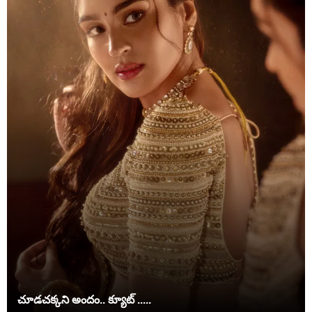
చూడచక్కని అందం.. క్యూట్ .....