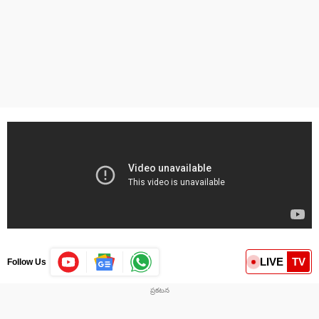
LIVE
TV
Follow Us