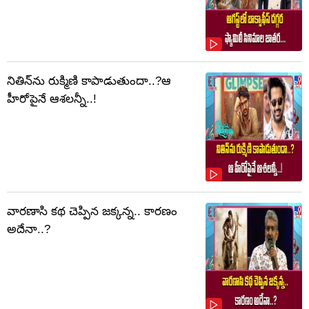
నితిన్‌ను రుక్మిణి కాపాడుతుందా..?ఆ
హీరోపైనే ఆశలన్నీ..!
వారణాసి కథ చెప్పిన జక్కన్న.. కారణం
అదేనా..?