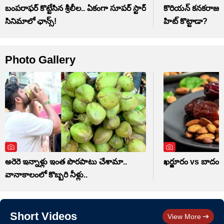
బంపరాఫర్ కొట్టేసిన శ్రీలీల.. ఏకంగా సూపర్ స్టార్
కొరియన్ కనకరాజు సి
సినిమాలో ఛాన్స్!
హిట్ కొట్టాడా?
Photo Gallery
అరెరె ఇన్నాళ్లు ఇంత పొరపాటు చేశామా..
ఖర్జూరం vs బాదం..
వానాకాలంలో కొబ్బరి నీళ్లు..
Short Videos
View More