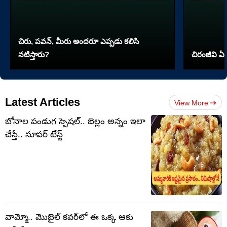
చిరు, పవన్, మీరు అందరూ ఎప్పడు కలిసి
నటిస్తారు?
చిరంజీవి ఏ 
Latest Articles
View More
బోనాల పండుగ స్పెషల్.. బెల్లం అన్నం ఇలా
చేస్తే.. సూపర్ టేస్ట్
వామ్మో.. మొబైల్ కవర్‌లో ఈ ఒక్క ఆకు