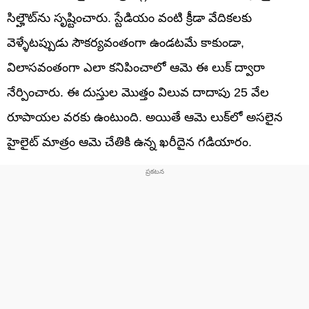
సిల్హౌట్‌ను సృష్టించారు. స్టేడియం వంటి క్రీడా వేదికలకు
వెళ్ళేటప్పుడు సౌకర్యవంతంగా ఉండటమే కాకుండా,
విలాసవంతంగా ఎలా కనిపించాలో ఆమె ఈ లుక్ ద్వారా
నేర్పించారు. ఈ దుస్తుల మొత్తం విలువ దాదాపు 25 వేల
రూపాయల వరకు ఉంటుంది. అయితే ఆమె లుక్‌లో అసలైన
హైలైట్ మాత్రం ఆమె చేతికి ఉన్న ఖరీదైన గడియారం.