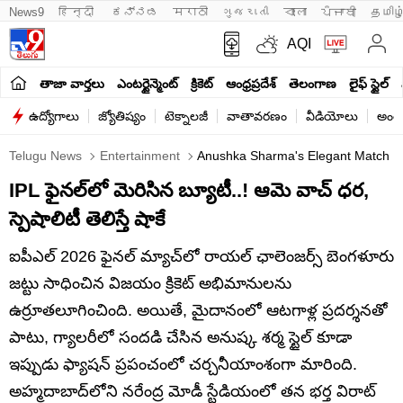
News9
हिन्दी 
ಕನ್ನಡ
मराठी
ગુજરાતી
বাংলা
ਪੰਜਾਬੀ
தமிழ
AQI
తాజా వార్తలు
ఎంటర్టైన్మెంట్
క్రికెట్
ఆంధ్రప్రదేశ్
తెలంగాణ
లైఫ్ స్టైల్
ఉద్యోగాలు
జ్యోతిష్యం
టెక్నాలజీ
వాతావరణం
వీడియోలు
అంతర
Telugu News
Entertainment
Anushka Sharma's Elegant Match Da
IPL ఫైనల్‌లో మెరిసిన బ్యూటీ..! ఆమె వాచ్ ధర,
స్పెషాలిటీ తెలిస్తే షాకే
ఐపీఎల్ 2026 ఫైనల్ మ్యాచ్‌లో రాయల్ ఛాలెంజర్స్ బెంగళూరు
జట్టు సాధించిన విజయం క్రికెట్ అభిమానులను
ఉర్రూతలూగించింది. అయితే, మైదానంలో ఆటగాళ్ల ప్రదర్శనతో
పాటు, గ్యాలరీలో సందడి చేసిన అనుష్క శర్మ స్టైల్ కూడా
ఇప్పుడు ఫ్యాషన్ ప్రపంచంలో చర్చనీయాంశంగా మారింది.
అహ్మదాబాద్‌లోని నరేంద్ర మోడీ స్టేడియంలో తన భర్త విరాట్