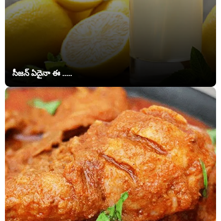
సీజన్ ఏదైనా ఈ .....