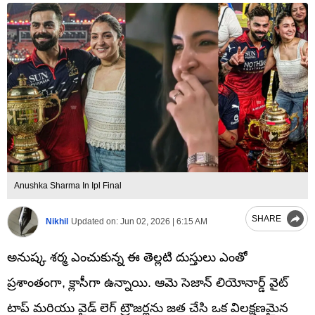
Anushka Sharma In Ipl Final
SHARE
Nikhil
Updated on:
Jun 02, 2026 | 6:15 AM
అనుష్క శర్మ ఎంచుకున్న ఈ తెల్లటి దుస్తులు ఎంతో
ప్రశాంతంగా, క్లాసీగా ఉన్నాయి. ఆమె సెజాన్ లియోనార్డ్ వైట్
టాప్ మరియు వైడ్ లెగ్ ట్రౌజర్లను జత చేసి ఒక విలక్షణమైన