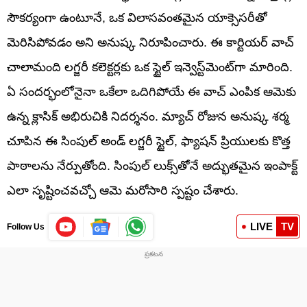
సౌకర్యంగా ఉంటూనే, ఒక విలాసవంతమైన యాక్సెసరీతో
మెరిసిపోవడం అని అనుష్క నిరూపించారు. ఈ కార్టియర్ వాచ్
చాలామంది లగ్జరీ కలెక్టర్లకు ఒక స్టైల్ ఇన్వెస్ట్‌మెంట్‌గా మారింది.
ఏ సందర్భంలోనైనా ఒకేలా ఒదిగిపోయే ఈ వాచ్ ఎంపిక ఆమెకు
ఉన్న క్లాసిక్ అభిరుచికి నిదర్శనం. మ్యాచ్ రోజున అనుష్క శర్మ
చూపిన ఈ సింపుల్ అండ్ లగ్జరీ స్టైల్, ఫ్యాషన్ ప్రియులకు కొత్త
పాఠాలను నేర్పుతోంది. సింపుల్ లుక్స్‌తోనే అద్భుతమైన ఇంపాక్ట్
ఎలా సృష్టించవచ్చో ఆమె మరోసారి స్పష్టం చేశారు.
LIVE
TV
Follow Us