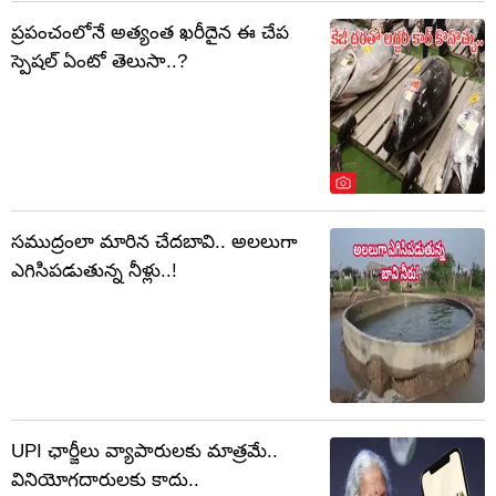
ప్రపంచంలోనే అత్యంత ఖరీదైన ఈ చేప
స్పెషల్ ఏంటో తెలుసా..?
సముద్రంలా మారిన చేదబావి.. అలలుగా
ఎగిసిపడుతున్న నీళ్లు..!
UPI ఛార్జీలు వ్యాపారులకు మాత్రమే..
వినియోగదారులకు కాదు..