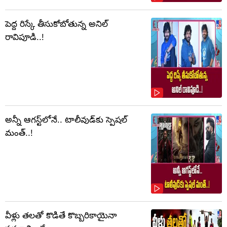
పెద్ద రిస్కే తీసుకోబోతున్న అనిల్
రావిపూడి..!
అన్నీ ఆగస్ట్‌లోనే.. టాలీవుడ్‌కు స్పెషల్
మంత్..!
వీళ్లు తలతో కొడితే కొబ్బరికాయైనా