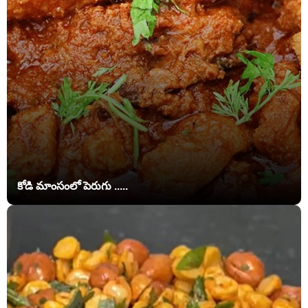
కోడి మాంసంలో పెరుగు .....