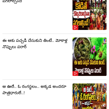
పగలాల్సిందే
ఈ ఆకు పచ్చడి చేసుకుని తింటే.. మోకాళ్ల
నొప్పులు పరార్‌
ఆ ఊరే.. ఓ రంగస్థలం.. అక్కడ అందరూ
పాత్రధారులే..!