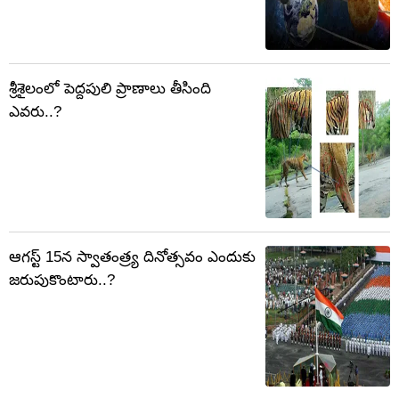
శ్రీశైలంలో పెద్దపులి ప్రాణాలు తీసింది
ఎవరు..?
ఆగస్ట్‌ 15న స్వాతంత్ర్య దినోత్సవం ఎందుకు
జరుపుకొంటారు..?