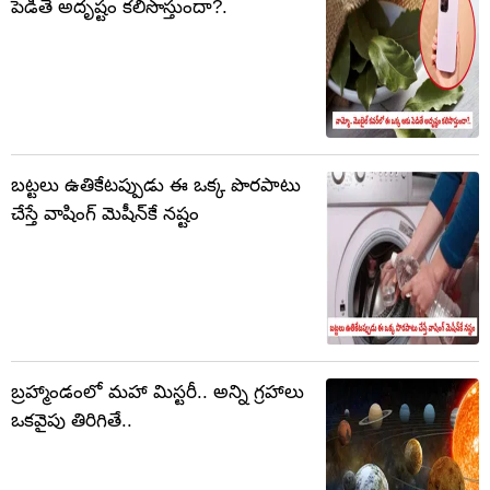
పెడితే అదృష్టం కలిసొస్తుందా?.
బట్టలు ఉతికేటప్పుడు ఈ ఒక్క పొరపాటు
చేస్తే వాషింగ్ మెషీన్‌కే నష్టం
బ్రహ్మాండంలో మహా మిస్టరీ.. అన్ని గ్రహాలు
ఒకవైపు తిరిగితే..