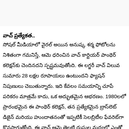
వాచ్ ప్రత్యేకత..
సోషల్ మీడియాలో వైరల్ అయిన అనుష్క శర్మ ఫోటోలను
నిశితంగా గమనిస్తే, ఆమె ధరించిన వాచ్ కార్టియర్ పాంథెర్
కలెక్షన్‌కు చెందినదని స్పష్టమవుతోంది. ఈ లగ్జరీ వాచ్ విలువ
సుమారు 28 లక్షల రూపాయలు ఉంటుందని ఫ్యాషన్
నిపుణులు చెబుతున్నారు. ఇది కేవలం సమయాన్ని చూపే
పరికరం మాత్రమే కాదు, ఒక అద్భుతమైన ఆభరణం. 1980లలో
ప్రారంభమైన ఈ పాంథెర్ కలెక్షన్, తన ప్రత్యేకమైన బ్రాస్‌లెట్
డిజైన్ మరియు హుందాతనంతో ఇప్పటికీ సెలబ్రిటీల ఫేవరెట్‌గా
కొనసాగుతోంది. ఈ వాచ్ ఆమె తెల్లటి దుస్తుల మధ్యలో ఎంతో