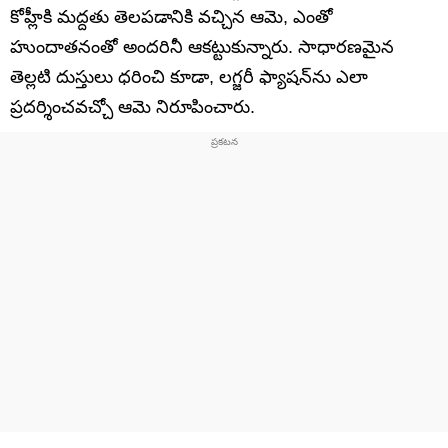
కోహ్లీకి మద్దతు తెలపడానికి వచ్చిన ఆమె, ఎంతో
హుందాతనంతో అందరినీ ఆకట్టుకున్నారు. సాధారణమైన
తెల్లటి దుస్తులు ధరించి కూడా, లగ్జరీ ఫ్యాషన్‌ను ఎలా
ప్రదర్శించవచ్చో ఆమె నిరూపించారు.