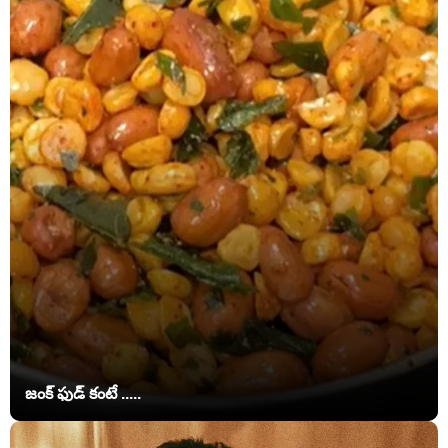
జంక్ ఫుడ్‌ కంటే .....