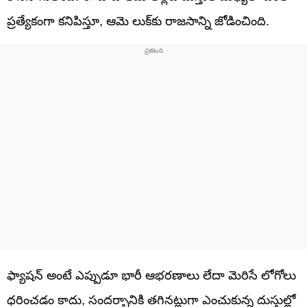
ప్రత్యేకంగా కనిపిస్తూ, ఆమె లుక్‌కు రాజసాన్ని జోడించింది.
ఫ్యాషన్ అంటే ఎప్పుడూ భారీ ఆభరణాలు లేదా మెరిసే లోగోలు
ధరించడం కాదు, సందర్భానికి తగినట్లుగా ఎంచుకున్న దుస్తుల్లో