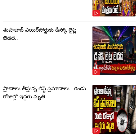
శంషాబాద్ ఎయిర్‌పోర్టుకు డిస్కో లైట్ల
బెడద..
ప్రాణాలు తీస్తున్న లిఫ్ట్‌ ప్రమాదాలు.. రెండు
రోజుల్లో ఇద్దరు మృతి