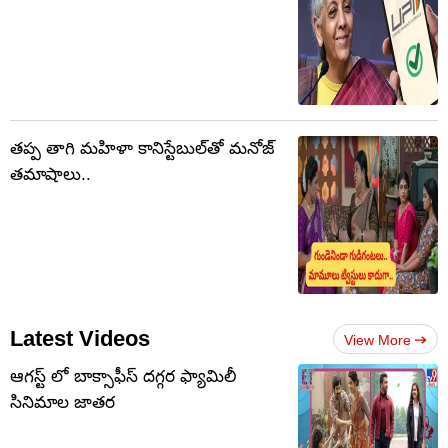
తప్ప తాగి మహిళా కానిస్టేబుల్‌తో మనోజ్
తమాషాలు..
Latest Videos
View More
ఆగస్ట్ లో బాక్సాఫీస్ దగ్గర ఫ్యామిలీ
సినిమాల జాతర