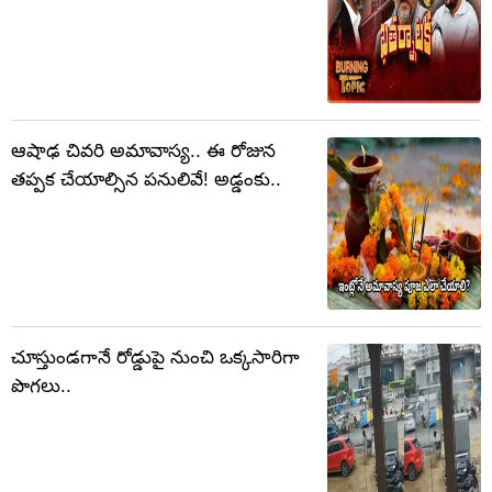
ఆషాఢ చివరి అమావాస్య.. ఈ రోజున
తప్పక చేయాల్సిన పనులివే! అడ్డంకు..
చూస్తుండగానే రోడ్డుపై నుంచి ఒక్కసారిగా
పొగలు..