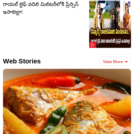
రాయల్ లైఫ్ వదిలి మిలిటరీలోకి ప్రిన్సెస్
ఇసాబెల్లా!
Web Stories
View More