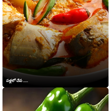
పళ్లలో చేప .....