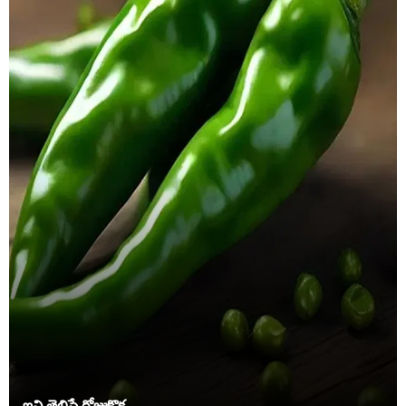
ఇవి తెలిస్తే రోజుకొక .....