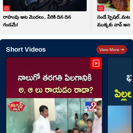
రాహువు ఆట మొదలు.. వీరికి దిన దిన
సండే స్పెషల్..మటన్ 
గండమే!
ముక్కకు వావ్ అనాల
Short Videos
View More