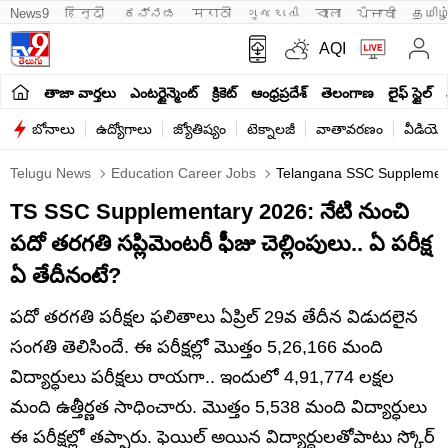
News9
हिन्दी 
ಕನ್ನಡ
मराठी
ગુજરાતી
বাংলা
ਪੰਜਾਬੀ
தமிழ
AQI
తాజా వార్తలు
ఎంటర్టైన్మెంట్
క్రికెట్
ఆంధ్రప్రదేశ్
తెలంగాణ
లైఫ్ స్టైల్
బోనాలు
ఉద్యోగాలు
జ్యోతిష్యం
టెక్నాలజీ
వాతావరణం
వీడియో
Telugu News
Education Career Jobs
Telangana SSC Supplement
TS SSC Supplementary 2026: నేటి నుంచి
పదో తరగతి సప్లిమెంటరీ ఫీజు చెల్లింపులు.. ఏ పరీక్ష
ఏ తేదీనంటే?
పదో తరగతి పరీక్షల ఫలితాలు ఏప్రిల్ 29వ తేదీన విడుదలైన
సంగతి తెలిసిందే. ఈ పరీక్షల్లో మొత్తం 5,26,166 మంది
విద్యార్ధులు పరీక్షలు రాయగా.. ఇందులో 4,91,774 లక్షల
మంది ఉత్తీర్ణత సాధించారు. మొత్తం 5,538 మంది విద్యార్ధులు
ఈ పరీక్షల్లో తప్పారు. ఫెయిల్‌ అయిన విద్యార్ధులతోపాటు స్కోర్