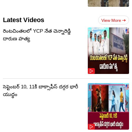
Latest Videos
View More
రెంటచింతలలో YCP నేత చెన్నారెడ్డి
దారుణ హత్య
సెప్టెంబర్‌ 10, 11కి బాక్సాఫీస్ దగ్గర భారీ
యుద్ధం