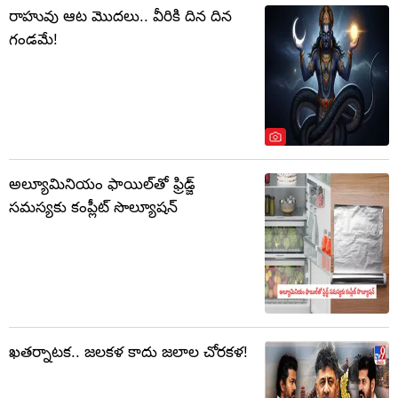
రాహువు ఆట మొదలు.. వీరికి దిన దిన
గండమే!
అల్యూమినియం ఫాయిల్‌తో ఫ్రిడ్జ్
సమస్యకు కంప్లీట్ సొల్యూషన్
ఖతర్నాటక.. జలకళ కాదు జలాల చోరకళ!