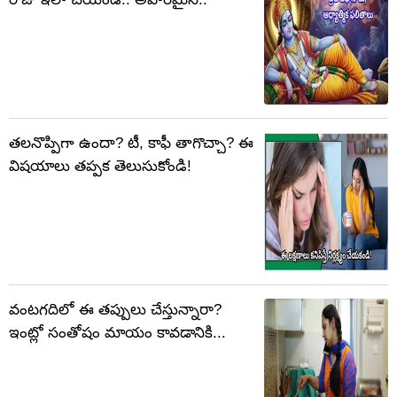
తలనొప్పిగా ఉందా? టీ, కాఫీ తాగొచ్చా? ఈ
విషయాలు తప్పక తెలుసుకోండి!
వంటగదిలో ఈ తప్పులు చేస్తున్నారా?
ఇంట్లో సంతోషం మాయం కావడానికి...