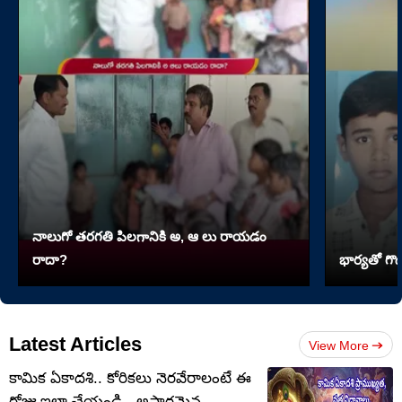
నాలుగో త‌ర‌గతి పిలగానికి అ, ఆ లు రాయ‌డం
రాదా?
భార్యతో గొడ
Latest Articles
View More
కామిక ఏకాదశి.. కోరికలు నెరవేరాలంటే ఈ
రోజు ఇలా చేయండి.. అపారమైన..