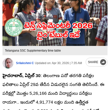
Telangana SSC Supplementary time table
SHARE
Srilakshmi C
Updated on:
Apr 30, 2026 | 7:35 AM
హైదరాబాద్‌, ఏప్రిల్ 30
: తెలంగాణ పదో తరగతి పరీక్షల
ఫలితాలు ఏప్రిల్ 29వ తేదీన విడుదలైన సంగతి తెలిసిందే. ఈ
పరీక్షల్లో మొత్తం 5,26,166 మంది విద్యార్ధులు పరీక్షలు
రాయగా.. ఇందులో 4,91,774 లక్షల మంది ఉత్తీర్ణత