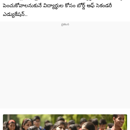
పెంచుకోవాలనుకునే విద్యార్ధుల కోసం బోర్డ్ ఆఫ్ సెకండరీ
ఎడ్యుకేషన్..