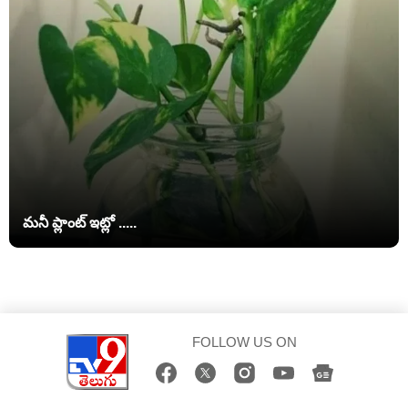
మనీ ప్లాంట్ ఇట్లో .....
FOLLOW US ON