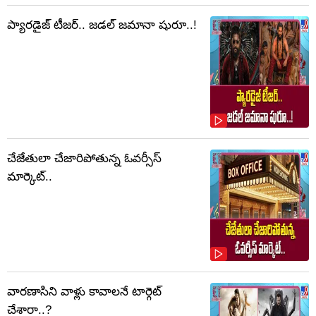
ప్యారడైజ్ టీజర్.. జడల్ జమానా షురూ..!
చేజేతులా చేజారిపోతున్న ఓవర్సీస్
మార్కెట్..
వారణాసిని వాళ్లు కావాలనే టార్గెట్
చేశారా..?