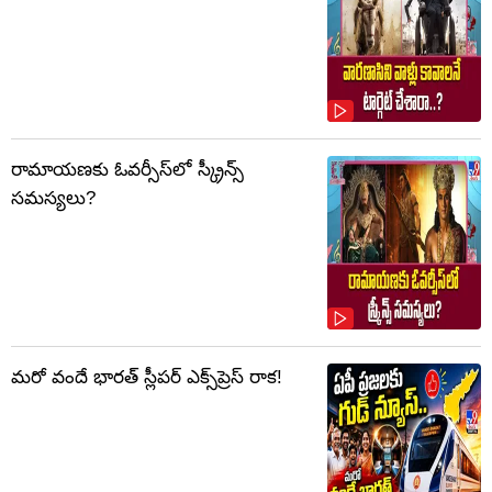
రామాయణకు ఓవర్సీస్‌లో స్క్రీన్స్
సమస్యలు?
మరో వందే భారత్ స్లీపర్ ఎక్స్‌ప్రెస్ రాక!