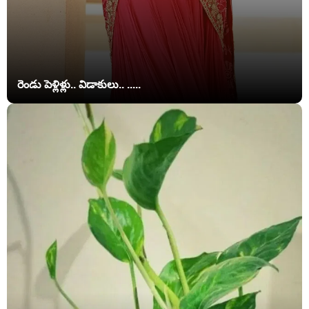
రెండు పెళ్లిళ్లు.. విడాకులు.. .....