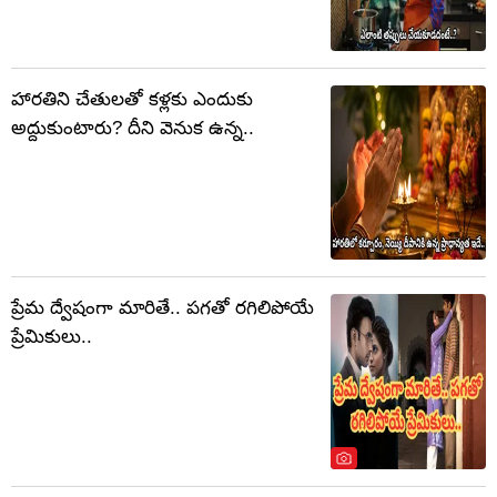
హారతిని చేతులతో కళ్లకు ఎందుకు
అద్దుకుంటారు? దీని వెనుక ఉన్న..
ప్రేమ ద్వేషంగా మారితే.. పగతో రగిలిపోయే
ప్రేమికులు..