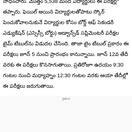
సాధించారు. మొత్తం 5,538 మంది విద్యార్ధులు ఈ పరీక్షల్లో
తప్పారు. ఫెయిల్‌ అయిన విద్యార్ధులతోపాటు స్కోర్
పెంచుకోవాలనుకునే విద్యార్ధుల కోసం బోర్డ్ ఆఫ్ సెకండరీ
ఎడ్యుకేషన్ (ఎస్సెస్సీ బోర్డు) అడ్వాన్స్‌డ్ సప్లిమెంటరీ పరీక్షల
టైమ్ టేబుల్‌ను విడుదల చేసింది. తాజా టైం టేబుల్ ప్రకారం ఈ
పరీక్షలు జూన్ 5 నుంచి ప్రారంభం కానున్నాయి. జూన్ 12వ తేదీ
వరకు ఈ పరీక్షలు కొనసాగుతాయి. ప్రతిరోజూ ఉదయం 9:30
గంటల నుంచి మధ్యాహ్నం 12:30 గంటల వరకు ఆయా తేదీల్లో
ఈ పరీక్షలు జరుగుతాయి.