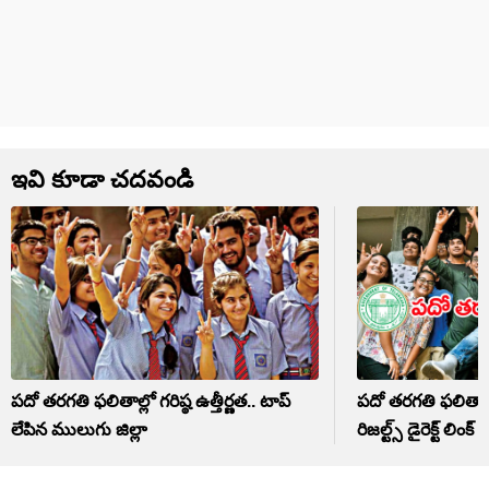
ఇవి కూడా చదవండి
పదో తరగతి ఫలితాల్లో గరిష్ఠ ఉత్తీర్ణత.. టాప్‌
పదో తరగతి ఫలితాల
లేపిన ములుగు జిల్లా
రిజల్ట్స్ డైరెక్ట్ లింక్‌ 