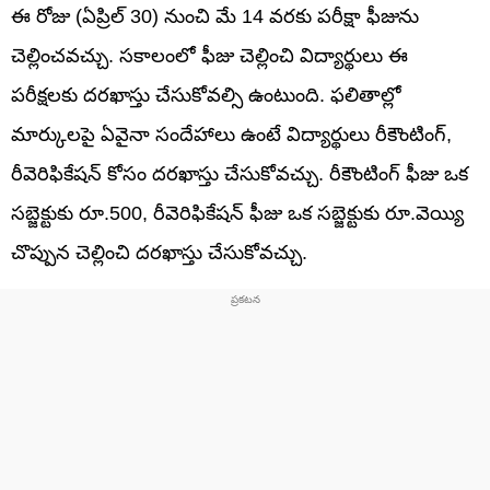
ఈ రోజు (ఏప్రిల్ 30) నుంచి మే 14 వరకు పరీక్షా ఫీజును
చెల్లించవచ్చు. సకాలంలో ఫీజు చెల్లించి విద్యార్థులు ఈ
పరీక్షలకు దరఖాస్తు చేసుకోవల్సి ఉంటుంది. ఫలితాల్లో
మార్కులపై ఏవైనా సందేహాలు ఉంటే విద్యార్థులు రీకౌంటింగ్,
రీవెరిఫికేషన్ కోసం దరఖాస్తు చేసుకోవచ్చు. రీకౌంటింగ్ ఫీజు ఒక
సబ్జెక్టుకు రూ.500, రీవెరిఫికేషన్ ఫీజు ఒక సబ్జెక్టుకు రూ.వెయ్యి
చొప్పున చెల్లించి దరఖాస్తు చేసుకోవచ్చు.