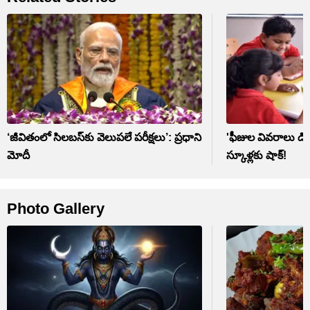
‘జీవితంలో సిలబస్‌కు వెలుపలే పరీక్షలు’: ప్రధాని
'ఫీజుల వివరాలు డిస్‌ప
మోదీ
స్కూళ్లకు షాక్!
Photo Gallery