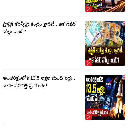
ప్లాస్టిక్‌ కరెన్సీపై కేంద్రం క్లారిటీ.. ఇక పేపర్‌
నోట్లు బంద్‌?
అంతరిక్షంలోకి 13.5 లక్షల మంది పేర్లు..
నాసా సరికొత్త ప్రయోగం!