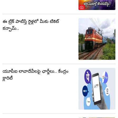
ఈ ట్రిక్ పాటిస్తే రైళ్లలో మీకు టికెట్
కన్ఫామ్..
యూపీఐ లావాదేవీలపై ఛార్జీలు.. కేంద్రం
క్లారిటీ