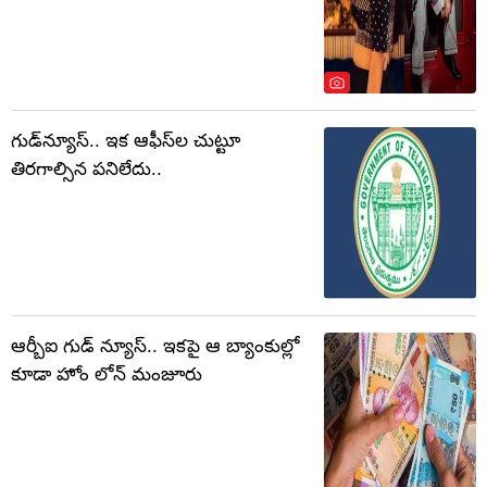
గుడ్‌న్యూస్.. ఇక ఆఫీస్‌ల చుట్టూ
తిరగాల్సిన పనిలేదు..
ఆర్బీఐ గుడ్ న్యూస్.. ఇకపై ఆ బ్యాంకుల్లో
కూడా హోం లోన్ మంజూరు