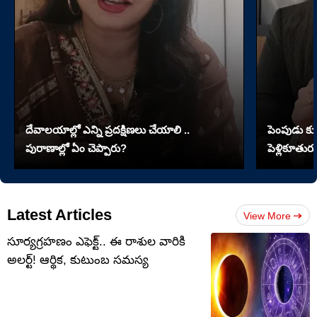
దేవాలయాల్లో ఎన్ని ప్రదక్షిణలు చేయాలి ..
పెంపుడు కుక్
పురాణాల్లో ఏం చెప్పారు?
పెళ్లికూతురు
Latest Articles
View More
సూర్యగ్రహణం ఎఫెక్ట్.. ఈ రాశుల వారికి
అలర్ట్! ఆర్థిక, కుటుంబ సమస్య