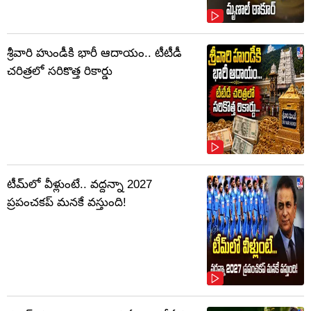
శ్రీవారి హుండీకి భారీ ఆదాయం.. టీటీడీ
చరిత్రలో సరికొత్త రికార్డు
టీమ్‌లో వీళ్లుంటే.. వద్దన్నా 2027
ప్రపంచకప్‌ మనకే వస్తుంది!