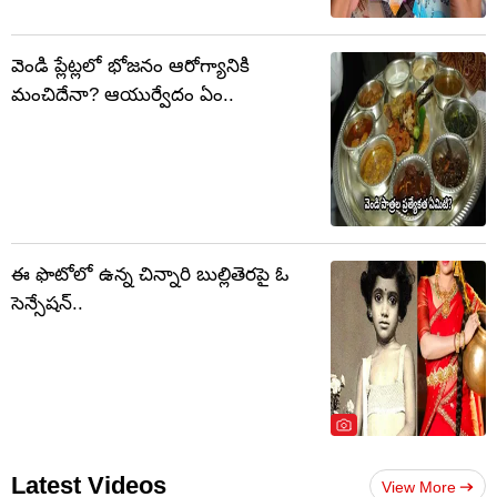
వెండి ప్లేట్లలో భోజనం ఆరోగ్యానికి
మంచిదేనా? ఆయుర్వేదం ఏం..
ఈ ఫొటోలో ఉన్న చిన్నారి బుల్లితెరపై ఓ
సెన్సేషన్..
Latest Videos
View More