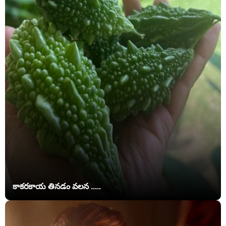
కాకరకాయ తినడం వలన .....