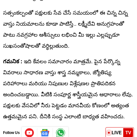
సత్సంకల్పంతో పక్షులకు సేవ చేసే సమయంలో ఈ చిన్న చిన్న
వాస్తు నియమాలను కూడా పాటిస్తే.. లక్ష్మీదేవి అనుగ్రహంతో
పాటు నవగ్రహాల ఆశీస్సులు లభించి మీ ఇల్లు ఎల్లప్పుడూ
సుఖసంతోషాలతో వర్ధిల్లుతుంది.
గమనిక :
ఇది కేవలం సమాచారం మాత్రమే. పైన పేర్కొన్న
వివరాలు సాధారణ వాస్తు శాస్త్ర నమ్మకాలు, జ్యోతిష్య
పరిహారాలు మరియు నిపుణుల విశ్లేషణల ప్రాతిపదికన
అందించబడ్డాయి. వీటికి సంపూర్ణ శాస్త్రీయమైన ఆధారాలు లేవు.
పక్షులకు వేసవిలో నీరు పెట్టడం మానవీయ కోణంలో అత్యంత
ఉత్తమమైన పని. దీనికి సంస్థ ఎలాంటి బాధ్యత వహించదు.
LIVE
TV
Follow Us