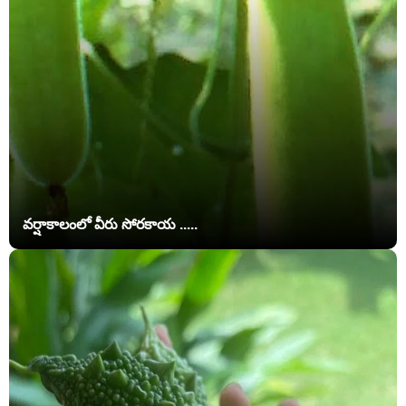
వర్షాకాలంలో వీరు సోరకాయ .....