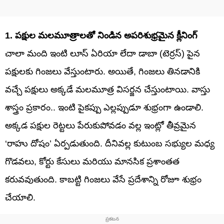
1. పక్షుల మలమూత్రాలతో నిండిన అపరిశుభ్రమైన క్లీనింగ్
చాలా మంది ఇంటి లూస్ ఏరియా లేదా డాబా (టెర్రస్) పైన
పక్షులకు గింజలు వేస్తుంటారు. అయితే, గింజలు తినడానికి
వచ్చే పక్షులు అక్కడే మలమూత్ర విసర్జన చేస్తుంటాయి. వాస్తు
శాస్త్రం ప్రకారం.. ఇంటి పైకప్పు ఎల్లప్పుడూ శుభ్రంగా ఉండాలి.
అక్కడ పక్షుల రెట్టలు పేరుకుపోవడం వల్ల ఇంట్లో తీవ్రమైన
‘రాహు దోషం’ ఏర్పడుతుంది. దీనివల్ల కుటుంబ సభ్యుల మధ్య
గొడవలు, కోర్టు కేసులు మరియు మానసిక ప్రశాంతత
కరువవుతుంది. కాబట్టి గింజలు వేసే ప్రదేశాన్ని రోజూ శుభ్రం
చేయాలి.