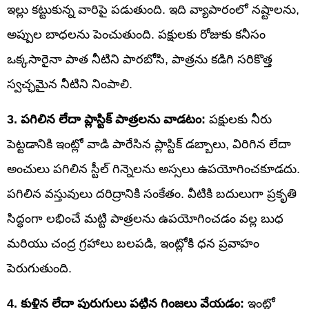
ఇల్లు కట్టుకున్న వారిపై పడుతుంది. ఇది వ్యాపారంలో నష్టాలను,
అప్పుల బాధలను పెంచుతుంది. పక్షులకు రోజుకు కనీసం
ఒక్కసారైనా పాత నీటిని పారబోసి, పాత్రను కడిగి సరికొత్త
స్వచ్ఛమైన నీటిని నింపాలి.
3. పగిలిన లేదా ప్లాస్టిక్ పాత్రలను వాడటం:
పక్షులకు నీరు
పెట్టడానికి ఇంట్లో వాడి పారేసిన ప్లాస్టిక్ డబ్బాలు, విరిగిన లేదా
అంచులు పగిలిన స్టీల్ గిన్నెలను అస్సలు ఉపయోగించకూడదు.
పగిలిన వస్తువులు దరిద్రానికి సంకేతం. వీటికి బదులుగా ప్రకృతి
సిద్ధంగా లభించే మట్టి పాత్రలను ఉపయోగించడం వల్ల బుధ
మరియు చంద్ర గ్రహాలు బలపడి, ఇంట్లోకి ధన ప్రవాహం
పెరుగుతుంది.
4. కుళ్లిన లేదా పురుగులు పట్టిన గింజలు వేయడం:
ఇంట్లో