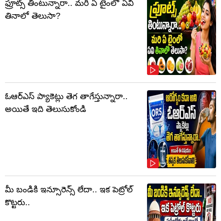
ఫ్రూట్స్‌ తింటున్నారా.. మరి ఏ టైంలో ఏవి
తినాలో తెలుసా?
ఓఆర్‌ఎస్‌ ప్యాకెట్లు తెగ తాగేస్తున్నారా..
అయితే ఇది తెలుసుకోండి
మీ బండికి ఇన్సూరెన్స్ లేదా.. ఇక పెట్రోల్
కొట్టరు..