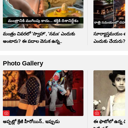
మంత్రం చివరలో 'స్వాహా', 'నమః' ఎందుకు
సూర్యాస్తమయం తర్
అంటారు? ఈ పదాల వెనుక ఉన్న..
ఎందుకు చేయరు? గర
Photo Gallery
అప్పట్లో క్రేజీ హీరోయిన్.. ఇప్పుడు
ఈ ఫొటోలో ఉన్న చిన్