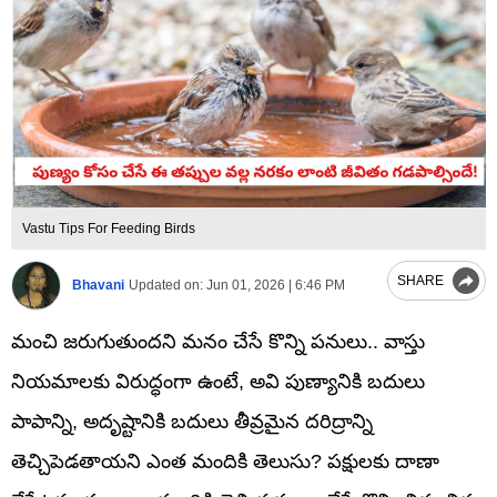
Vastu Tips For Feeding Birds
SHARE
Bhavani
Updated on:
Jun 01, 2026 | 6:46 PM
మంచి జరుగుతుందని మనం చేసే కొన్ని పనులు.. వాస్తు
నియమాలకు విరుద్ధంగా ఉంటే, అవి పుణ్యానికి బదులు
పాపాన్ని, అదృష్టానికి బదులు తీవ్రమైన దరిద్రాన్ని
తెచ్చిపెడతాయని ఎంత మందికి తెలుసు? పక్షులకు దాణా