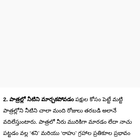
2. పాత్రల్లో నీటిని మార్చకపోవడం
పక్షుల కోసం పెట్టే మట్టి
పాత్రల్లోని నీటిని చాలా మంది రోజులు తరబడి అలానే
వదిలేస్తుంటారు. పాత్రలో నీరు మురికిగా మారడం లేదా నాచు
పట్టడం వల్ల ‘శని’ మరియు ‘రాహు’ గ్రహాల ప్రతికూల ప్రభావం