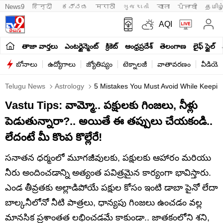
News9
हिन्दी 
ಕನ್ನಡ
मराठी
ગુજરાતી
বাংলা
ਪੰਜਾਬੀ
தமிழ
AQI
తాజా వార్తలు
ఎంటర్టైన్మెంట్
క్రికెట్
ఆంధ్రప్రదేశ్
తెలంగాణ
లైఫ్ స్టైల్
బోనాలు
ఉద్యోగాలు
జ్యోతిష్యం
టెక్నాలజీ
వాతావరణం
వీడియో
Telugu News
Astrology
5 Mistakes You Must Avoid While Keeping
Vastu Tips: వామ్మో.. పక్షులకు గింజలు, నీళ్లు
పెడుతున్నారా?.. అయితే ఈ తప్పులు చేయకండి..
లేదంటే మీ కొంప కొల్లేరే!
సనాతన ధర్మంలో మూగజీవులకు, పక్షులకు ఆహారం మరియు
నీరు అందించడాన్ని అత్యంత పవిత్రమైన కార్యంగా భావిస్తారు.
ఎండ తీవ్రతకు అల్లాడిపోయే పక్షుల కోసం ఇంటి డాబా పైనో లేదా
బాల్కనీలోనో నీటి పాత్రలు, ధాన్యపు గింజలు ఉంచడం వల్ల
మానసిక ప్రశాంతత లభించడమే కాకుండా.. జాతకంలోని శని,