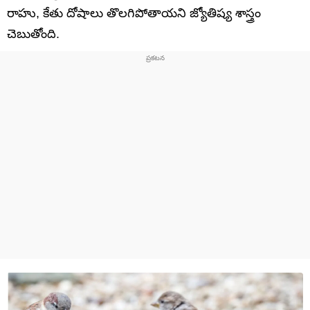
రాహు, కేతు దోషాలు తొలగిపోతాయని జ్యోతిష్య శాస్త్రం
చెబుతోంది.