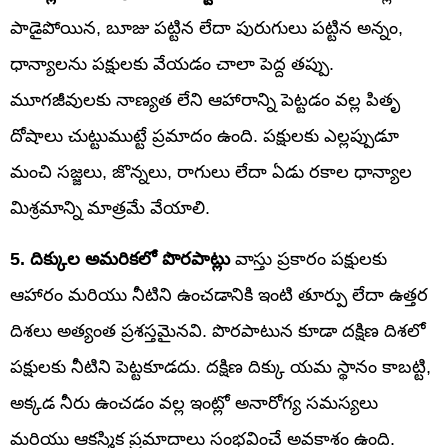
పాడైపోయిన, బూజు పట్టిన లేదా పురుగులు పట్టిన అన్నం,
ధాన్యాలను పక్షులకు వేయడం చాలా పెద్ద తప్పు.
మూగజీవులకు నాణ్యత లేని ఆహారాన్ని పెట్టడం వల్ల పితృ
దోషాలు చుట్టుముట్టే ప్రమాదం ఉంది. పక్షులకు ఎల్లప్పుడూ
మంచి సజ్జలు, జొన్నలు, రాగులు లేదా ఏడు రకాల ధాన్యాల
మిశ్రమాన్ని మాత్రమే వేయాలి.
5. దిక్కుల అమరికలో పొరపాట్లు
వాస్తు ప్రకారం పక్షులకు
ఆహారం మరియు నీటిని ఉంచడానికి ఇంటి తూర్పు లేదా ఉత్తర
దిశలు అత్యంత ప్రశస్తమైనవి. పొరపాటున కూడా దక్షిణ దిశలో
పక్షులకు నీటిని పెట్టకూడదు. దక్షిణ దిక్కు యమ స్థానం కాబట్టి,
అక్కడ నీరు ఉంచడం వల్ల ఇంట్లో అనారోగ్య సమస్యలు
మరియు ఆకస్మిక ప్రమాదాలు సంభవించే అవకాశం ఉంది.