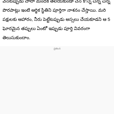
వేసేటప్పుడు చాలా మందికి తెలియకుండా చేసే కొన్ని చిన్న చిన్న
పొరపాట్లు ఇంటి ఆర్థిక స్థితిని పూర్తిగా నాశనం చేస్తాయి. మరి
పక్షులకు ఆహారం, నీరు పెట్టేటప్పుడు అస్సలు చేయకూడని ఆ 5
ఘోరమైన తప్పులు ఏంటో ఇప్పుడు పూర్తి వివరంగా
తెలుసుకుందాం.