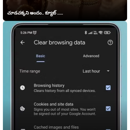
చూడచక్కని అందం.. క్యూట్ .....