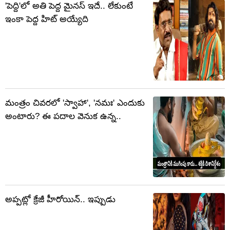
'పెద్ది'లో అతి పెద్ద మైనస్ ఇదే.. లేకుంటే
ఇంకా పెద్ద హిట్ అయ్యేది
మంత్రం చివరలో 'స్వాహా', 'నమః' ఎందుకు
అంటారు? ఈ పదాల వెనుక ఉన్న..
అప్పట్లో క్రేజీ హీరోయిన్.. ఇప్పుడు