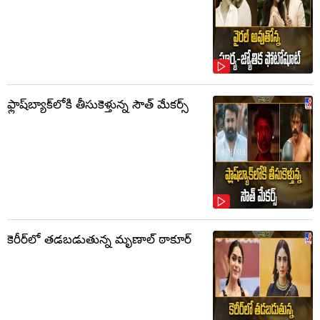
ఫ్లాష్‌బ్యాక్‌లోకి తీసుకెళ్తున్న సౌత్‌ మేకర్స్‌
కెరీర్‌లో తడబడుతున్న మృణాల్ ఠాకూర్