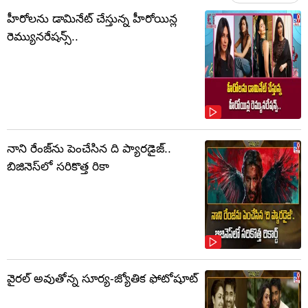
హీరోలను డామినేట్ చేస్తున్న హీరోయిన్ల
రెమ్యునరేషన్స్..
నాని రేంజ్‌ను పెంచేసిన ది ప్యారడైజ్..
బిజినెస్‌లో సరికొత్త రికా
వైరల్ అవుతోన్న సూర్య-జ్యోతిక ఫోటోషూట్