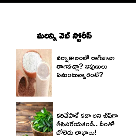
మరిన్ని వెబ్ స్టోరీస్‌
వర్షాకాలంలో రాగిజావా
తాగవచ్చా? నిపుణులు
ఏమంటున్నారంటే?
కరివేపాకే కదా అని చీప్‌గా
తీసిపరేయకండి.. దీంతో
బోలెడు లాభాలు!