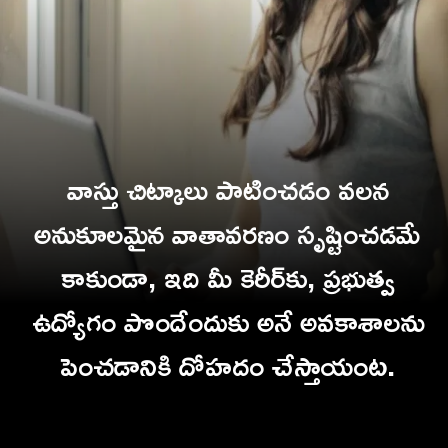
వాస్తు చిట్కాలు పాటించడం వలన
అనుకూలమైన వాతావరణం సృష్టించడమే
కాకుండా, ఇది మీ కెరీర్‌కు, ప్రభుత్వ
ఉద్యోగం పొందేందుకు అనే అవకాశాలను
పెంచడానికి దోహదం చేస్తాయంట.