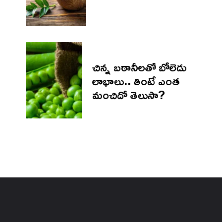
చిన్న బఠానీలతో బోలెడు
లాభాలు.. తింటే ఎంత
మంచిదో తెలుసా?