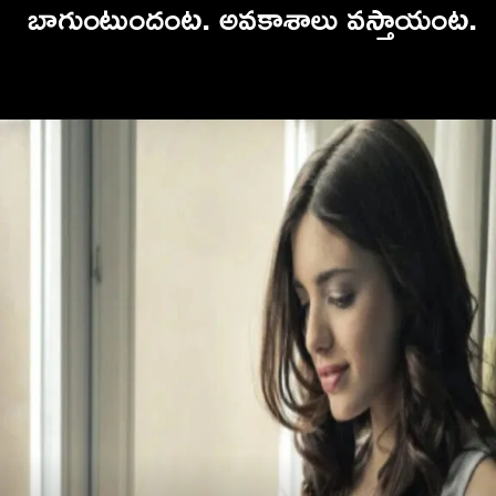
బాగుంటుందంట. అవకాశాలు వస్తాయంట.