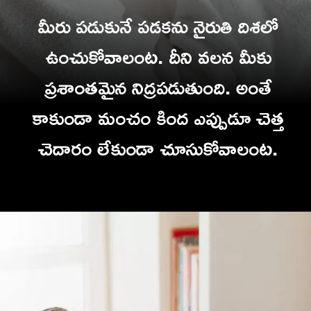
మీరు పడుకునే పడకను నైరుతి దిశలో
ఉంచుకోవాలంట. దీని వలన మీకు
ప్రశాంతమైన నిద్రపడుతుంది. అంతే
కాకుండా మంచం కింద ఎప్పుడూ చెత్త
చెదారం లేకుండా చూసుకోవాలంట.