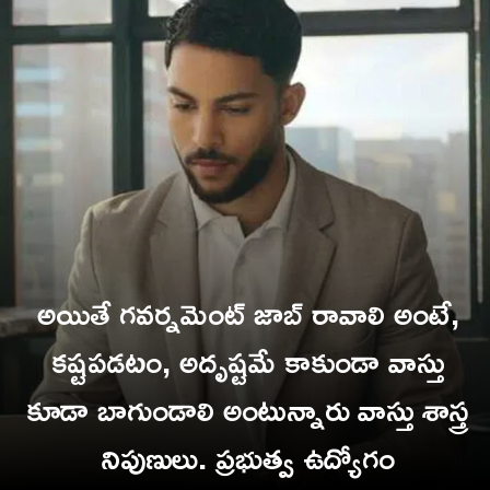
అయితే గవర్నమెంట్ జాబ్ రావాలి అంటే,
కష్టపడటం, అదృష్టమే కాకుండా వాస్తు
కూడా బాగుండాలి అంటున్నారు వాస్తు శాస్త్ర
నిపుణులు. ప్రభుత్వ ఉద్యోగం