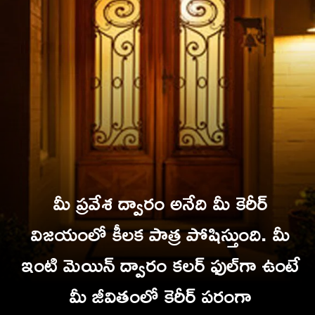
మీ ప్రవేశ ద్వారం అనేది మీ కెరీర్
విజయంలో కీలక పాత్ర పోషిస్తుంది. మీ
ఇంటి మెయిన్ ద్వారం కలర్ ఫుల్‌గా ఉంటే
మీ జీవితంలో కెరీర్ పరంగా