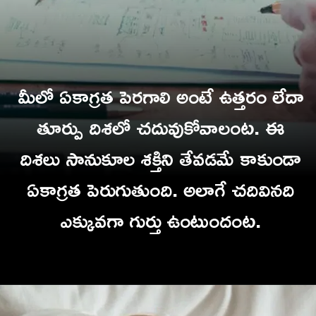
మీలో ఏకాగ్రత పెరగాలి అంటే ఉత్తరం లేదా
తూర్పు దిశలో చదువుకోవాలంట. ఈ
దిశలు సానుకూల శక్తిని తేవడమే కాకుండా
ఏకాగ్రత పెరుగుతుంది. అలాగే చదివినద
ఎక్కువగా గుర్తు ఉంటుందంట.