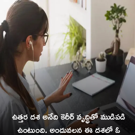
ఉత్తర దశ అనేది కెరీర్ వృద్ధితో ముడిపడి
ఉంటుంది. అందువలన ఈ దశలో ఓ