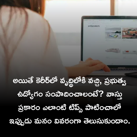
అయితే కెరీర్‌లో వృద్ధిలోకి వచ్చి, ప్రభుత్వ
ఉద్యోగం సంపాదించాలంటే? వాస్తు
ప్రకారం ఎలాంటి టిప్స్ పాటించాలో
ఇప్పుడు మనం వివరంగా తెలుసుకుందాం.