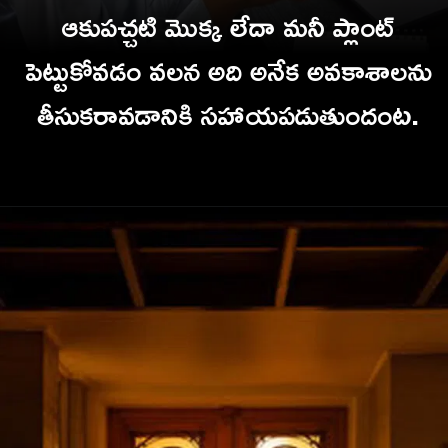
ఆకుపచ్చటి మొక్క లేదా మనీ ప్లాంట్
పెట్టుకోవడం వలన అది అనేక అవకాశాలను
తీసుకరావడానికి స
హాయపడుతుందంట.