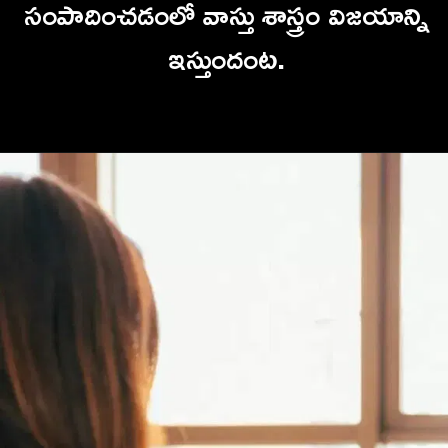
సంపాదించడం
లో వాస్తు శాస్త్రం విజయాన్ని
ఇస్తుందంట.