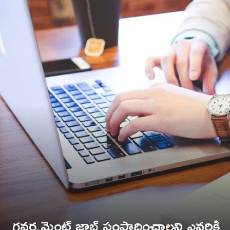
గవర్నమెంట్ జాబ్ సంపాదించాలని ఎవరికి