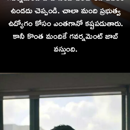
ఉండదు చెప్పండి. చాలా మంది ప్రభుత్వ
ఉద్యోగం కోసం ఎంతగానో కష్టపడుతారు.
కానీ కొంత మందికే గవర్నమెంట్ జాబ్
వస్తుంది.