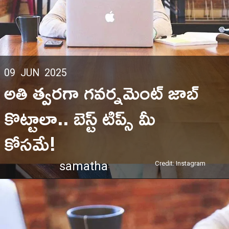
09 JUN 2025
అతి త్వరగా గవర్నమెంట్ జాబ్
కొట్టాలా.. బెస్ట్ టిప్స్ మీ
కోసమే!
samatha
Credit: Instagram