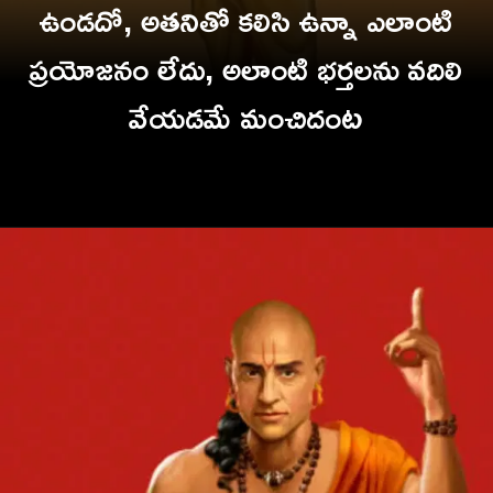
ఉండదో, అతనితో కలిసి ఉన్నా ఎలాంటి
ప్రయోజనం లేదు, అలాంటి భర్తలను వదిలి
వేయడమే మంచిదంట