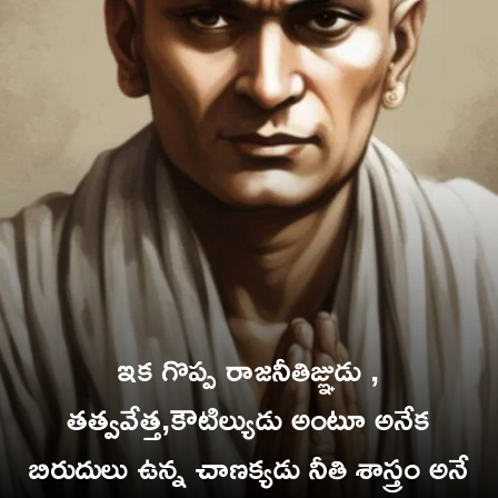
ఇక గొప్ప రాజనీతిజ్ఞుడు ,
తత్వవేత్త,కౌటిల్యుడు అంటూ అనేక
బిరుదులు ఉన్న చాణక్యడు నీతి శాస్త్రం అనే