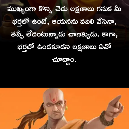
ముఖ్యంగా కొన్ని చెడు లక్షణాలు గనుక మీ
భర్తలో ఉంటే, ఆయనను వదిలి వేసినా,
తప్పే లేదంటున్నాడు చాణక్యుడు. కాగా,
భర్తలో ఉండకూడని లక్షణాలు ఏవో
చూద్దాం.