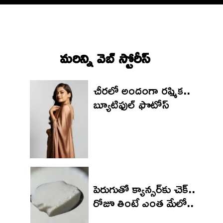
మరిన్ని వెబ్ స్టోరీస్‌
చీరలో అందంగా రష్మిక..
బ్యూటిఫుల్ ఫొటోస్
పెరుగుతో క్యాన్సర్‌కు చెక్..
రోజూ తింటే ఎంత మేలో..