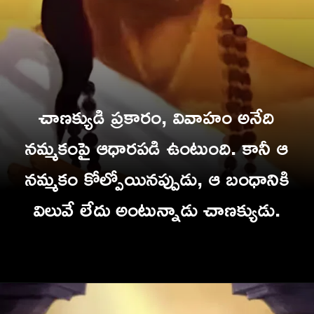
చాణక్యుడి ప్రకారం, వివాహం అనేది
నమ్మకంపై ఆధారపడి ఉంటుంది. కానీ ఆ
నమ్మకం కోల్పోయినప్పుడు, ఆ బంధానికి
విలువే లేదు అంటున్నాడు చాణక్యుడు.