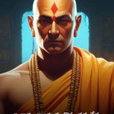
ఆ చార్య చాణక్యుడు గొప్ప తత్వవేత్త.