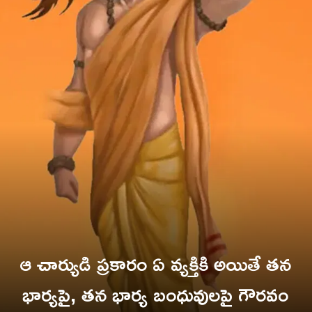
ఆ చార్యుడి ప్రకారం ఏ వ్యక్తికి అయితే తన
భార్యపై, తన భార్య బంధువులపై గౌరవం