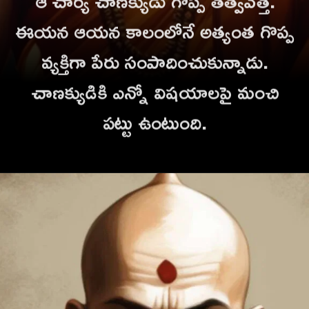
ఈయన ఆయన కాలంలోనే అత్యంత గొప్ప
వ్యక్తిగా పేరు సంపాదించుకున్నాడు.
చాణక్యుడికి ఎన్నో విషయాలపై మంచి
పట్టు ఉంటుంది.