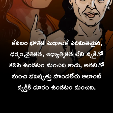
కేవలం భౌతిక సుఖాలకే పరిమితమైన,
ధర్మం,నైతికత, ఆధ్యాత్మికత లేని వ్యక్తితో
కలిసి ఉండటం మంచిది కాదు, అతనితో
మంచి భవిష్యత్తు పొందలేరు అలాంటి