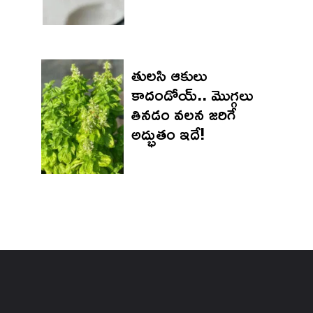
తులసి ఆకులు
కాదండోయ్.. మొగ్గలు
తినడం వలన జరిగే
అద్భుతం ఇదే!