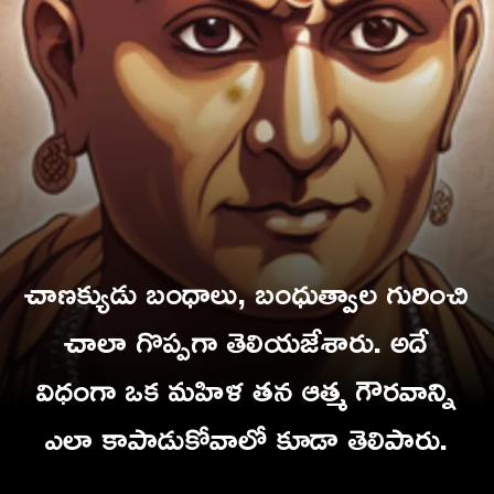
చాణక్యుడు బంధాలు, బంధుత్వాల గురించి
చాలా గొప్పగా తెలియజేశారు. అదే
విధంగా ఒక మహిళ తన ఆత్మ గౌరవాన్ని
ఎలా కాపాడుకోవాలో కూడా తెలిపారు.