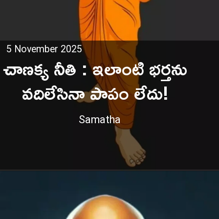
5 November 2025
చాణక్య నీతి : ఇలాంటి భర్తను
Samatha