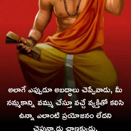
అలాగే ఎప్పుడూ అబద్ధాలు చెప్పేవాడు, మీ
నమ్మకాన్ని వమ్ము చేస్తూ వచ్చే వ్యక్తితో కలిసి
ఉన్నా ఎలాంటి ప్రయోజనం లేదని
చెప్తున్నాడు చాణక్యుడు.