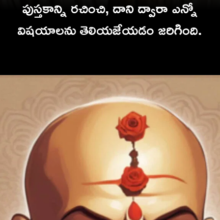
పుస్తకాన్ని రచించి, దాని ద్వారా ఎన్నో
విషయాలను త
ెలియజేయడం జరిగింది.