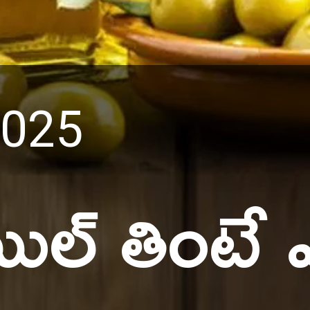
2025
యిల్ తింటే