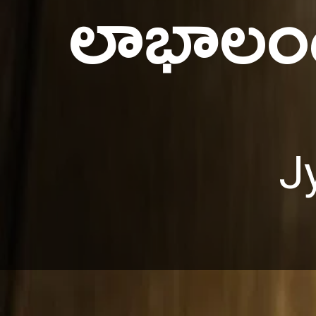
లాభాలంట
J