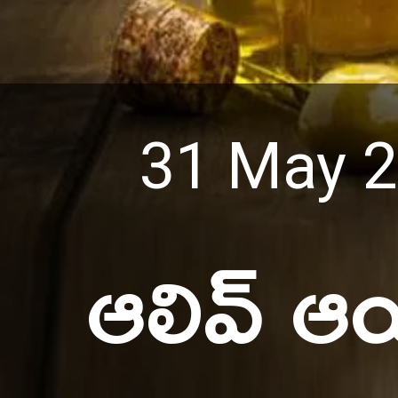
31 May 
ఆలివ్ ఆ