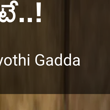
ే..!
yothi Gadda