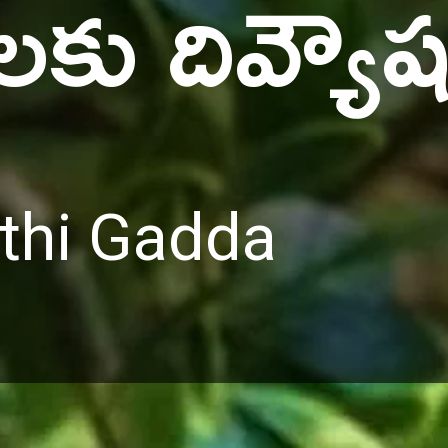
లకు దివ్యౌ
thi Gadda