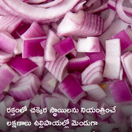
రక్తంలో చక్కెర స్థాయిలను నియంత్రించే
లక్షణాలు ఉల్లిపాయల్లో మెండుగా