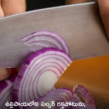
ఉల్లిపాయలోని సల్ఫర్ రక్తపోటును,