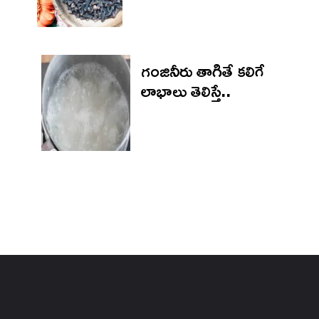
గంజినీరు తాగితే కలిగే
లాభాలు తెలిస్తే..