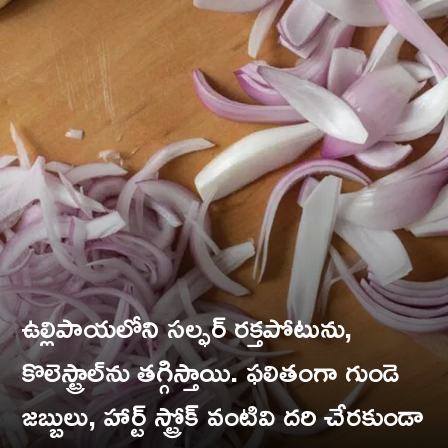
ఉల్లిపాయలోని సల్ఫర్ రక్తపోటును,
కొలెస్ట్రాల్‌ను తగ్గిస్తాయి. ఫలితంగా గుండె
జబ్బులు, హార్ట్‌ స్ట్రోక్ వంటివి దరి చేరకుండా