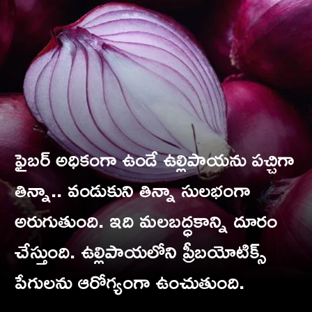
ఫైబర్ అధికంగా ఉండే ఉల్లిపాయను పచ్చిగా
తిన్నా.. వండుకుని తిన్నా సులభంగా
అరుగుతుంది. ఇది మలబద్ధకాన్ని దూరం
చేస్తుంది. ఉల్లిపాయలోని ప్రీబయోటిక్స్
పేగులను ఆరోగ్యంగా ఉంచుతుంది.