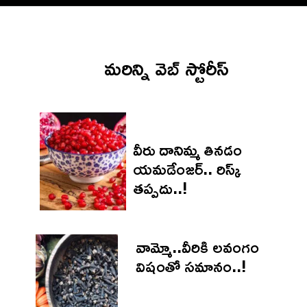
మరిన్ని వెబ్ స్టోరీస్‌
వీరు దానిమ్మ తినడం
యమడేంజర్.. రిస్క్‌
తప్పదు..!
వామ్మో..వీరికి లవంగం
విషంతో సమానం..!