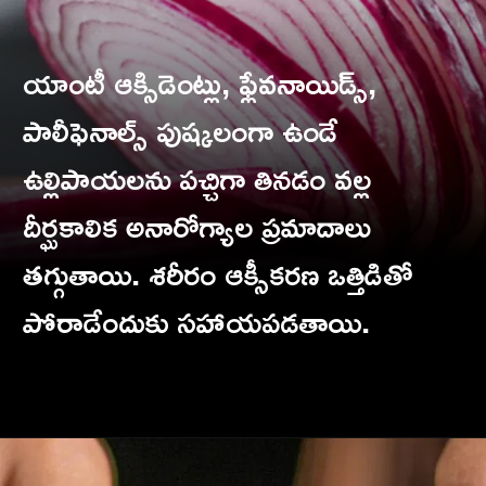
యాంటీ ఆక్సిడెంట్లు, ఫ్లేవనాయిడ్స్,
పాలీఫెనాల్స్ పుష్కలంగా ఉండే
ఉల్లిపాయలను పచ్చిగా తినడం వల్ల
దీర్ఘకాలిక అనారోగ్యాల ప్రమాదాలు
తగ్గుతాయి. శరీరం ఆక్సీకరణ ఒత్తిడితో
పోరాడేందుకు సహాయపడతాయి.