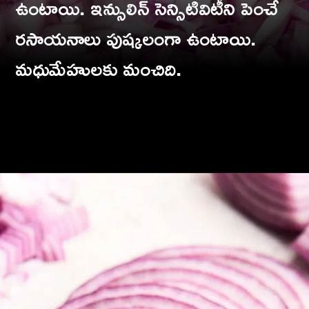
ఉంటాయి. ఇన్సులిన్ సెన్సిటివిటీని పెంచే
రసాయనాలు పుష్కలంగా ఉంటాయి.
మధుమేహులకు మంచిది.