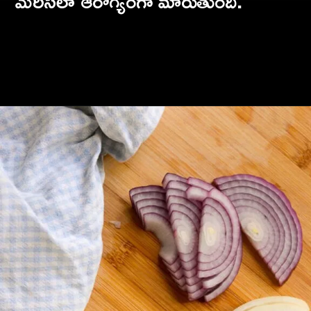
మెరిసేలా ఆరోగ్యంగా మారుతుంది.