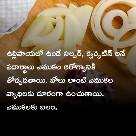
ఉల్లిపాయలో ఉండే సల్ఫర్, క్వెర్సెటిన్ అనే
పదార్థాలు ఎముకల ఆరోగ్యానికి
తోడ్పడతాయి. బోలు లాంటి ఎముకల
వ్యాధిలకు దూరంగా ఉంచుతాయి.
ఎముకలకు బలం.