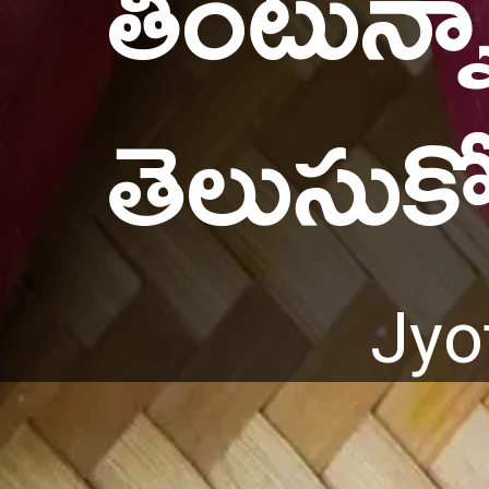
తింటున్న
తెలుసుకో
Jyo