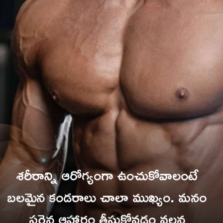
శరీరాన్ని ఆరోగ్యంగా ఉంచుకోవాలంటే
బలమైన కండరాలు చాలా ముఖ్యం. మనం
సరైన ఆహారం తీసుకోవడం వలన