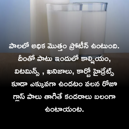
పాలలో అధిక మొత్తం ప్రోటీన్ ఉంటుంది.
దీంతో పాటు ఇందులో కాల్షియం,
విటమిన్స్ , ఖనిజాలు, కార్బో హైడ్రేట్స్
కూడా ఎక్కువగా ఉండటం వలన రోజూ
గ్లాస్ పాలు తాగితే కండరాలు బలంగా
ఉంటాయంట.