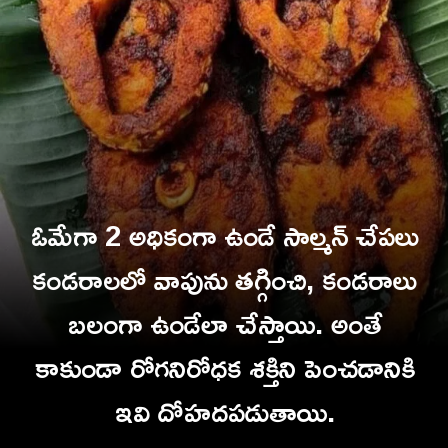
ఓమేగా 2 అధికంగా ఉండే సాల్మన్ చేపలు
కండరాలలో వాపును తగ్గించి, కండరాలు
బలంగా ఉండేలా చేస్తాయి. అంతే
కాకుండా రోగనిరోధక శక్తిని పెంచడానికి
ఇవి దోహదపడుతాయి.