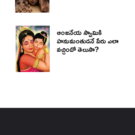
ఆంజనేయ స్వామికి
హనుమంతుడనే పేరు ఎలా
వచ్చిందో తెలుసా?