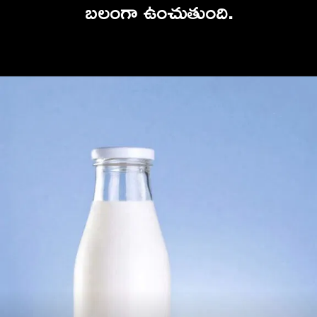
బలంగా ఉంచుతుంది.