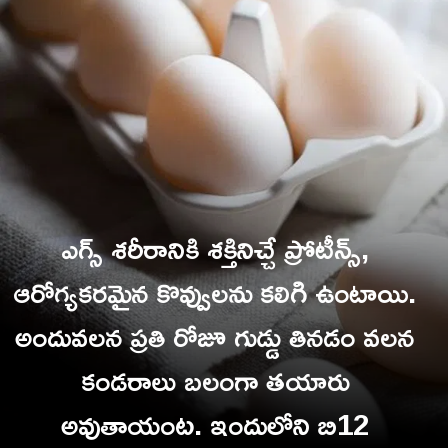
ఎగ్స్ శరీరానికి శక్తినిచ్చే ప్రోటీన్స్,
ఆరోగ్యకరమైన కొవ్వులను కలిగి ఉంటాయి.
అందువలన ప్రతి రోజూ గుడ్డు తినడం వలన
కండరాలు బలంగా తయారు
అవుతాయంట. ఇందులోని బి12