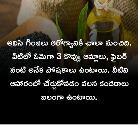
అవిసె గింజలు ఆరోగ్యానికి చాలా మంచిది.
వీటిలో ఓమెగా 3 కొవ్వు ఆమ్లాలు, ఫైబర్
వంటి అనేక పోషకాలు ఉంటాయి. వీటిని
ఆహారంలో చేర్చుకోవడం వలన కండరాలు
బలంగా ఉంటా