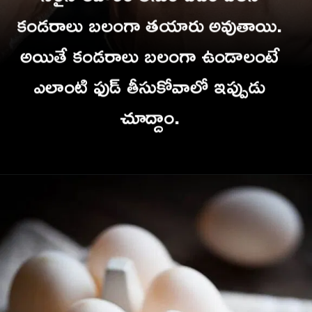
కండరాలు బలంగ
ా తయారు అవుతాయి.
అయితే కండరాలు బలంగా ఉండాలంటే
ఎలాంటి ఫుడ్ తీసుకోవాలో ఇప్పుడు