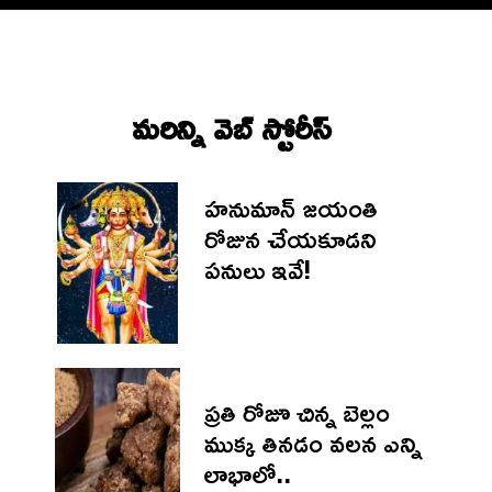
మరిన్ని వెబ్ స్టోరీస్‌
హనుమాన్ జయంతి
రోజున చేయకూడని
పనులు ఇవే!
ప్రతి రోజూ చిన్న బెల్లం
ముక్క తినడం వలన ఎన్ని
లాభాలో..