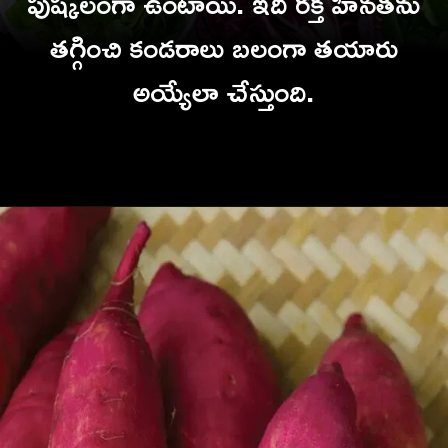
పుష్కలంగా ఉంటాయి. ఇది రక్త హీనతను
తగ్గించి కండరాలు బలంగా తయారు