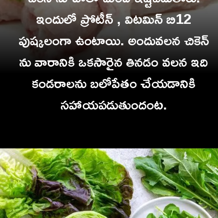
ఇందులో ప్రోటీన్ , విటమిన్ బి12
పుష్కలంగా ఉంటాయి. అందువలన చికెన్
ను వారానికి ఒకసారైన తినడం వలన ఇది
కండరాలను బలోపేతం చేయడా
నికి
సహాయపడుతుందంట.