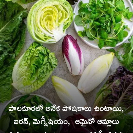
పాలకూరలో అనేక పోషకాలు ఉంటాయి,
ఐరన్, మెగ్నీషియం, ఆమైనో ఆమ్లాలు