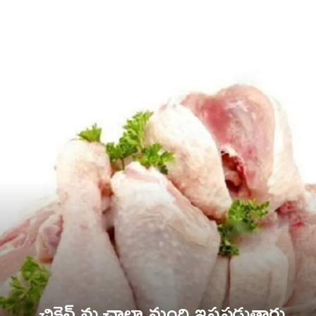
చికెన్ ను చాలా మంది ఇష్టపడుతారు.