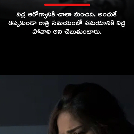
నిద్ర ఆరోగ్యానికి చాలా మంచిది. అందుకే
తప్పకుండా రాత్రి సమయంలో సమయానికి నిద్ర