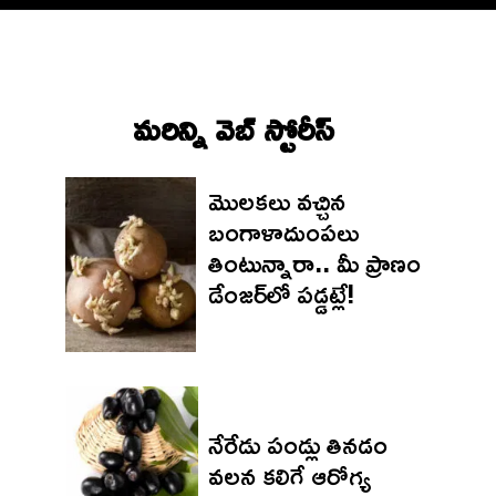
మరిన్ని వెబ్ స్టోరీస్‌
మొలకలు వచ్చిన
బంగాళాదుంపలు
తింటున్నారా.. మీ ప్రాణం
డేంజర్‌లో పడ్డట్లే!
నేరేడు పండ్లు తినడం
వలన కలిగే ఆరోగ్య