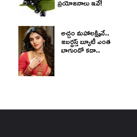
ప్రయోజనాలు ఇవే!
అచ్చం మహాలక్ష్మినే..
జబర్దస్త్ బ్యూటీ ఎంత
బాగుందో కదా..