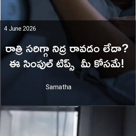
4 June 2026
రాత్రి సరిగ్గా నిద్ర రావడం లేదా?
ఈ సింపుల్ టిప్స్ మీ కోసమే!
Samatha