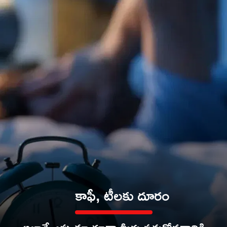
కాఫీ, టీలకు దూరం