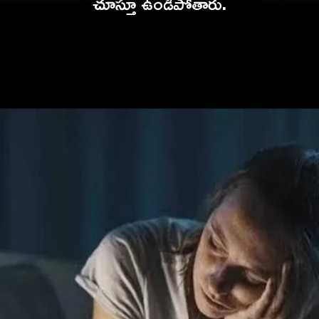
చూస్తూ ఉండిపోతారు