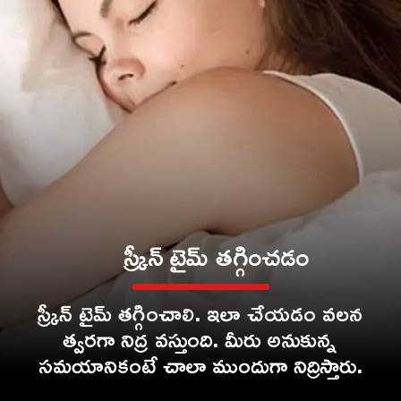
స్క్రీన్ టైమ్ తగ్గించడం
స్క్రీన్ టైమ్ తగ్గించాలి. ఇలా చేయడం వలన
త్వరగా నిద్ర వస్తుంది. మీరు అనుకున్న