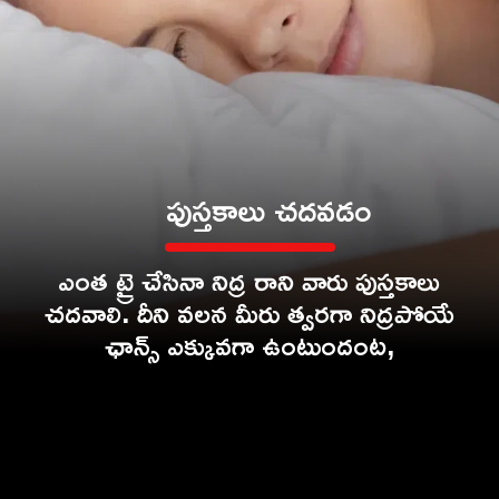
పుస్తకాలు చదవడం
ఎంత ట్రై చేసినా నిద్ర రాని వారు పుస్తకాలు
చదవాలి. దీని వలన మీరు త్వరగా నిద్రపోయే