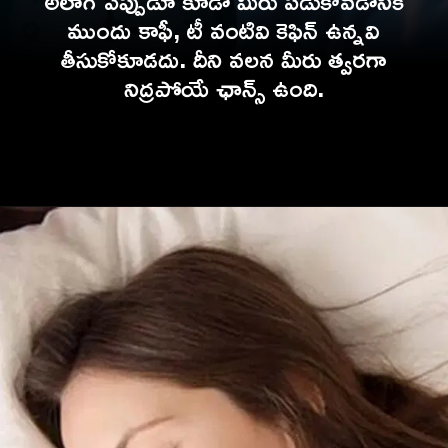
అలాగే ఎప్పుడూ కూడా మీరు పడుకోవడానికి
ముందు కాఫీ, టీ వంటివి కెఫిన్ ఉన్నవి
తీసుకోకూడదు. దీని వలన మీరు త్వరగా
నిద్రపోయే ఛాన