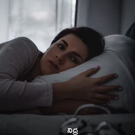
నిద్ర