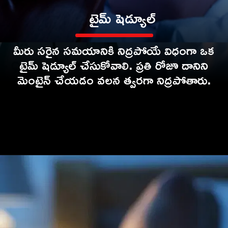
టైమ్ షెడ్యూల్
మీరు సరైన సమయానికి నిద్రపోయే విధంగా ఒక
టైమ్ షెడ్యూల్ చేసుకోవాలి. ప్రతి రోజూ దానిని
మెంటైన్ చేయడం వలన త్వరగా నిద