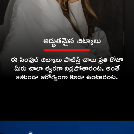
అద్భుతమైన చిట్కాలు
ఈ సింపుల్ చిట్కాలు పాటిస్తే చాలు ప్రతి రోజూ
మీరు చాలా త్వరగా నిద్రపోతారంట. అంతే
కాకుండా ఆరోగ్యంగా కూడా ఉంటారం