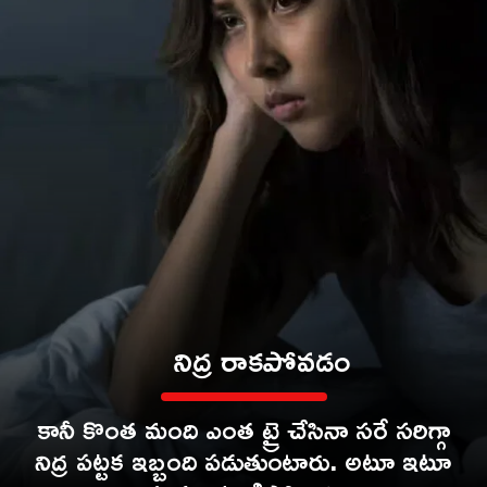
నిద్ర రాకపోవడం
కానీ కొంత మంది ఎంత ట్రై చేసినా సరే సరిగ్గా
నిద్ర పట్టక ఇబ్బంది పడుతుంటారు. అటూ ఇటూ