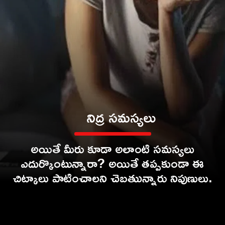
నిద్ర సమస్యలు
అయితే మీరు కూడా అలాంటి సమస్యలు
ఎదుర్కొంటున్నారా? అయితే తప్పకుండా ఈ
చిట్కాలు పాటించాలని చెబతుున్నారు న