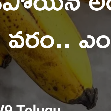
కి వరం.. ఎ
V9 Telugu