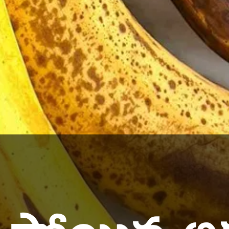
ిపోయిన అర