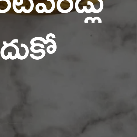
ందుకో