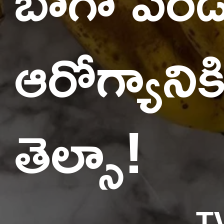
ఆరోగ్యాని
తెల్సా!
T