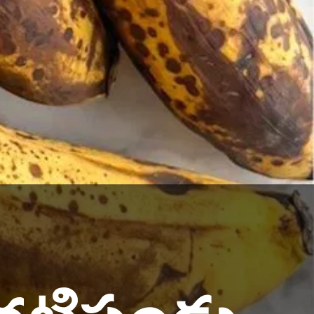
టిపండ్లు