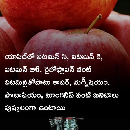
యాపిల్‌లో విటమిన్ సి, విటమిన్ కె,
విటమిన్ బి6, రైబోఫ్లావిన్ వంటి
విటమిన్లతోపాటు కాపర్, మెగ్నీషియం,
పొటాషియం, మాంగనీస్ వంటి ఖనిజాలు
TV9 Telugu