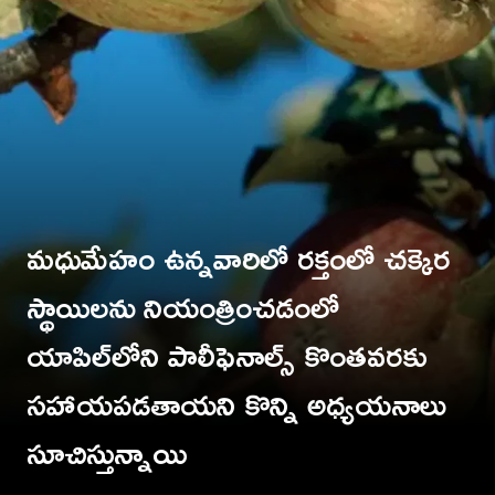
మధుమేహం ఉన్నవారిలో రక్తంలో చక్కెర
స్థాయిలను నియంత్రించడంలో
యాపిల్‌లోని పాలీఫెనాల్స్ కొంతవరకు
సహాయపడతాయ‌ని కొన్ని అధ్యయనాలు
TV9 Telugu