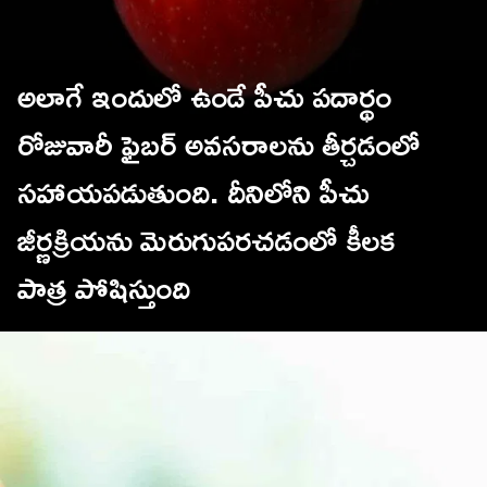
అలాగే ఇందులో ఉండే పీచు పదార్థం
రోజువారీ ఫైబర్ అవసరాలను తీర్చడంలో
సహాయపడుతుంది. దీనిలోని పీచు
జీర్ణక్రియను మెరుగుపరచడంలో కీలక
TV9 Telugu