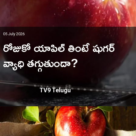
05 July 2026
రోజుకో యాపిల్ తింటే షుగర్
వ్యాధి తగ్గుతుందా?
TV9 Telugu