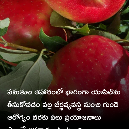
సమతుల ఆహారంలో భాగంగా యాపిల్‌ను
తీసుకోవడం వల్ల జీర్ణవ్యవస్థ నుంచి గుండె
ఆరోగ్యం వరకు పలు ప్రయోజనాలు