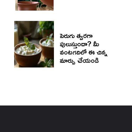
పెరుగు త్వర‌గా
పులుస్తుందా? మీ
వంటగదిలో ఈ చిన్న
మార్పు చేయండి