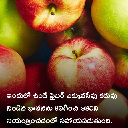
ఇందులో ఉండే ఫైబర్ ఎక్కువసేపు కడుపు
నిండిన భావనను కలిగించి ఆకలిని
నియంత్రించడంలో సహాయపడుతుంది.