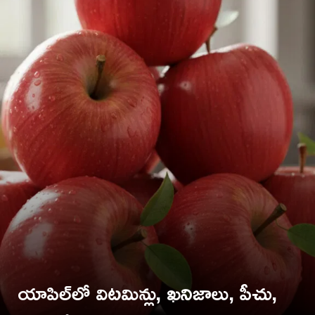
యాపిల్‌లో విటమిన్లు, ఖనిజాలు, పీచు,