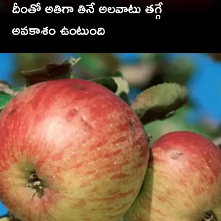
దీంతో అతిగా తినే అలవాటు తగ్గే
TV9 Telugu