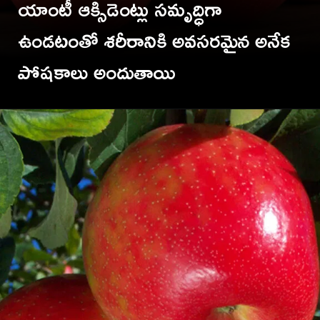
యాంటీ ఆక్సిడెంట్లు సమృద్ధిగా
ఉండటంతో శరీరానికి అవసరమైన అనేక
TV9 Telugu