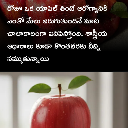
రోజూ ఒక యాపిల్ తింటే ఆరోగ్యానికి
ఎంతో మేలు జరుగుతుందనే మాట
చాలాకాలంగా వినిపిస్తోంది. శాస్త్రీయ
ఆధారాలు కూడా కొంతవరకు దీన్ని
TV9 Telugu