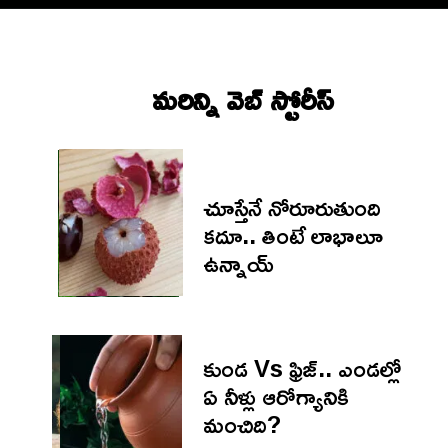
మరిన్ని వెబ్ స్టోరీస్‌
చూస్తేనే నోరూరుతుంది
కదూ.. తింటే లాభాలూ
ఉన్నాయ్
కుండ Vs ఫ్రిజ్‌.. ఎండల్లో
ఏ నీళ్లు ఆరోగ్యానికి
మంచిది?