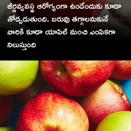
జీర్ణవ్యవస్థ ఆరోగ్యంగా ఉండేందుకు కూడా
తోడ్పడుతుంది. బరువు తగ్గాలనుకునే
వారికి కూడా యాపిల్ మంచి ఎంపికగా
TV9 Telugu