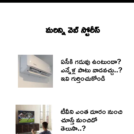
మరిన్ని వెబ్ స్టోరీస్‌
ఏసీకి గడువు ఉంటుందా?
ఎన్నేళ్ల పాటు వాడవచ్చు..?
ఇవి గుర్తించుకోండి
టీవీని ఎంత దూరం నుంచి
చూస్తే మంచిదో
తెలుసా..?