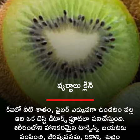
కివిలో నీటి శాతం, ఫైబర్ ఎక్కువగా ఉండటం వల్ల
ఇది ఒక బెస్ట్ డిటాక్స్ ఫ్రూట్‌లా పనిచేస్తుంది.
శరీరంలోని హానికరమైన టాక్సిన్స్ బయటకు
పంపించి, జీర్ణవ్యవస్థను, రక్తాన్ని శుభ్రం