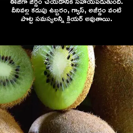
ఈజీగా జీర్ణం చేయడానికి సహాయపడుతుంది.
దీనివల్ల కడుపు ఉబ్బరం, గ్యాస్, అజీర్ణం వంటి