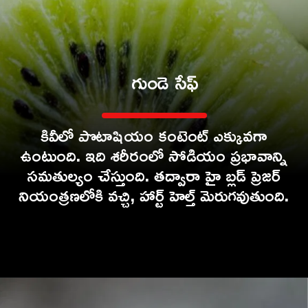
కివీలో పొటాషియం కంటెంట్ ఎక్కువగా
ఉంటుంది. ఇది శరీరంలో సోడియం ప్రభావాన్ని
సమతుల్యం చేస్తుంది. తద్వారా హై బ్లడ్ ప్రెజర్