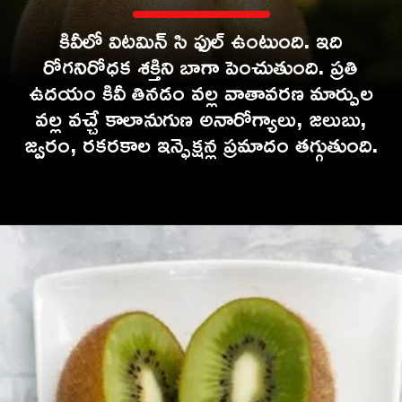
కివీలో విటమిన్ సి ఫుల్ ఉంటుంది. ఇది
రోగనిరోధక శక్తిని బాగా పెంచుతుంది. ప్రతి
ఉదయం కివీ తినడం వల్ల వాతావరణ మార్పుల
వల్ల వచ్చే కాలానుగుణ అనారోగ్యాలు, జలుబు,