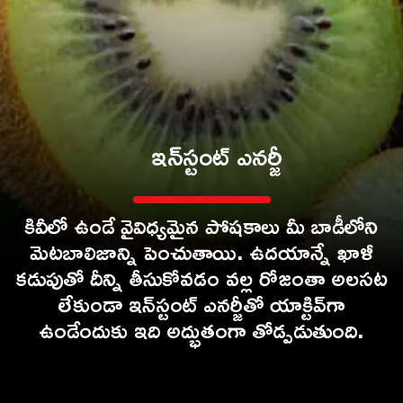
ఇన్‌స్టంట్ ఎనర్జీ
కివీలో ఉండే వైవిధ్యమైన పోషకాలు మీ బాడీలోని
మెటబాలిజాన్ని పెంచుతాయి. ఉదయాన్నే ఖాళీ
కడుపుతో దీన్ని తీసుకోవడం వల్ల రోజంతా అలసట
లేకుండా ఇన్‌స్టంట్ ఎనర్జీతో యాక్టివ్‌గా