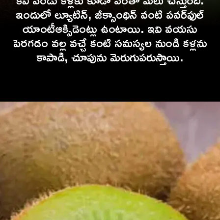
ఇందులో ల్యూటిన్, జీక్సాంథిన్ వంటి పవర్‌ఫుల్
యాంటీఆక్సిడెంట్లు ఉంటాయి. ఇవి వయసు
పెరగడం వల్ల వచ్చే కంటి సమస్యల నుండి కళ్లను