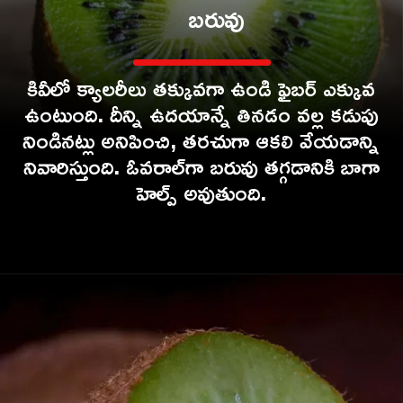
బరువు
కివీలో క్యాలరీలు తక్కువగా ఉండి ఫైబర్ ఎక్కువ
ఉంటుంది. దీన్ని ఉదయాన్నే తినడం వల్ల కడుపు
నిండినట్లు అనిపించి, తరచుగా ఆకలి వేయడాన్ని
నివారిస్తుంది. ఓవరాల్‌గా బరువు తగ్గడానికి బాగా