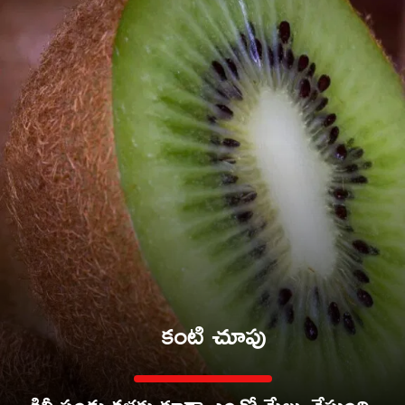
కంటి చూపు
కివీ పండు కళ్లకు కూడా ఎంతో మేలు చేస్తుంది.