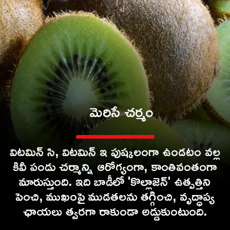
మెరిసే చర్మం
విటమిన్ సి, విటమిన్ ఇ పుష్కలంగా ఉండటం వల్ల
కివీ పండు చర్మాన్ని ఆరోగ్యంగా, కాంతివంతంగా
మారుస్తుంది. ఇది బాడీలో 'కొల్లాజెన్' ఉత్పత్తిని
పెంచి, ముఖంపై ముడతలను తగ్గించి, వృద్ధాప్య