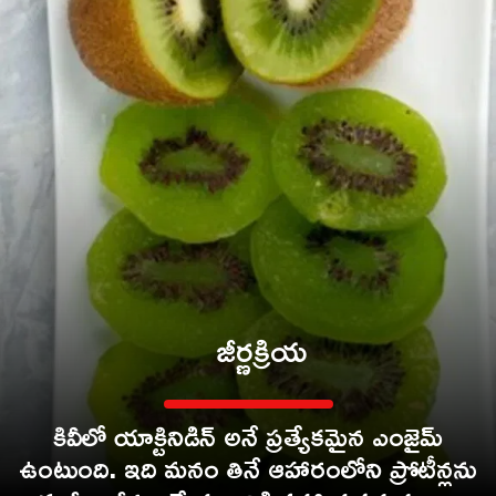
జీర్ణక్రియ
కివీలో యాక్టినిడిన్ అనే ప్రత్యేకమైన ఎంజైమ్
ఉంటుంది. ఇది మనం తినే ఆహారంలోని ప్రోటీన్లను