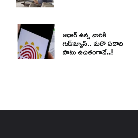
ఆధార్‌ ఉన్న వారికి
గుడ్‌న్యూస్.. మరో ఏడాది
పాటు ఉచితంగానే..!