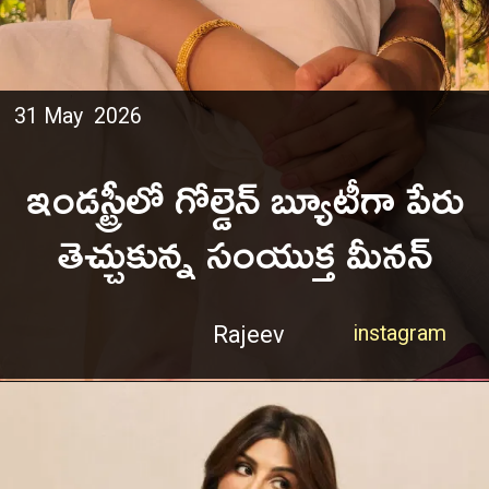
31 May 2026
ఇండస్ట్రీలో గోల్డెన్ బ్యూటీగా పేరు
తెచ్చుకున్న సంయుక్త మీనన్
Rajeev
instagram