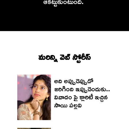
ఆకట్టుకుంటుంది.
మరిన్ని వెబ్ స్టోరీస్‌
అది అప్పుడెప్పుడో
జరిగింది ఇప్పుడెందుకు..
వివాదం పై క్లారిటీ ఇచ్చిన
సాయి పల్లవి