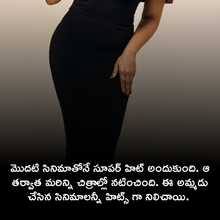
మొదటి సినిమాతోనే సూపర్ హిట్ అందుకుంది. ఆ
తర్వాత మరిన్ని చిత్రాల్లో నటించింది. ఈ అమ్మడు
చేసిన సినిమాలన్నీ హిట్స్ గా నిలిచాయి.