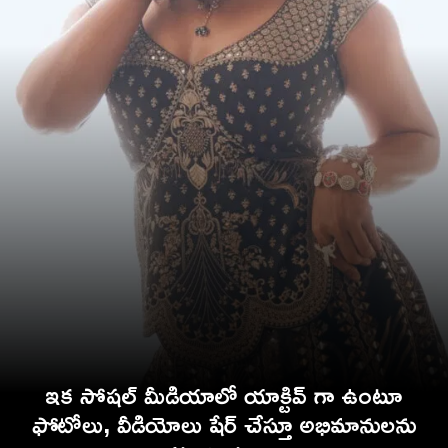
ఇక సోషల్ మీడియాలో యాక్టివ్ గా ఉంటూ
ఫోటోలు, వీడియోలు షేర్ చేస్తూ అభిమానులను