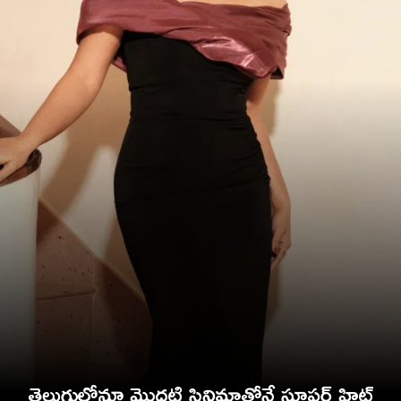
తెలుగులోనూ మొదటి సినిమాతోనే సూపర్ హిట్