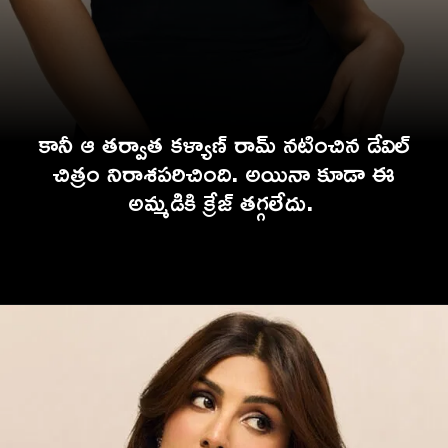
కానీ ఆ తర్వాత కళ్యాణ్ రామ్ నటించిన డేవిల్
చిత్రం నిరాశపరిచింది. అయినా కూడా ఈ
అమ్మడికి క్రేజ్ తగ్గలేదు.