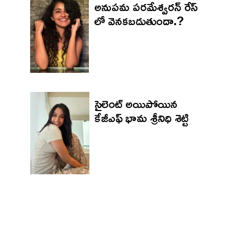
అనుపమ పరమేశ్వరన్ రేస్
లో వెనకబడుతుందా.?
సైలెంట్ అయిపోయిన
కేజీఎఫ్ భామ శ్రీనిధి శెట్టి