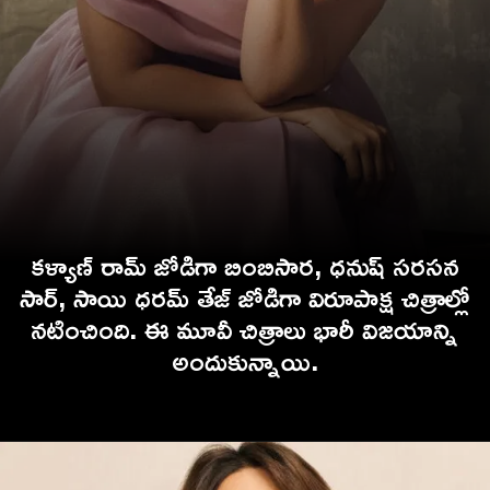
కళ్యాణ్ రామ్ జోడిగా బింబిసార, ధనుష్ సరసన
సార్, సాయి ధరమ్ తేజ్ జోడిగా విరూపాక్ష చిత్రాల్లో
నటించింది. ఈ మూవీ చిత్రాలు భారీ విజయాన్ని
అందుకున్నాయి.