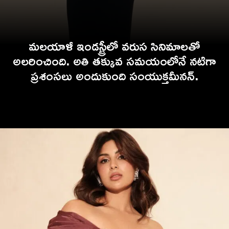
మలయాళీ ఇండస్ట్రీలో వరుస సినిమాలతో
అలరించింది. అతి తక్కువ సమయంలోనే నటిగా
ప్రశంసలు అందుకుంది సంయుక్తమీనన్.