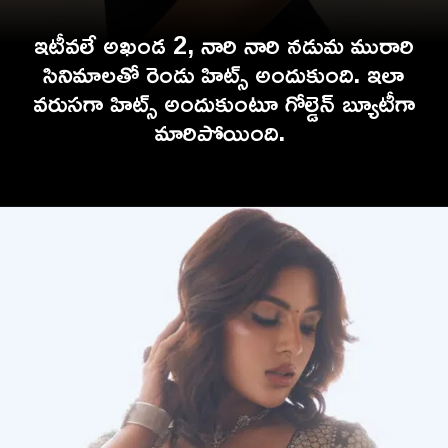
ఇటీవలే అఖండ 2, నారి నారి నడుమ మురారి
సినిమాలతో రెండు హిట్స్ అందుకుంది. ఇలా
వరుసగా హిట్స్ అందుకుంటూ గోల్డెన్ బ్యూటీగా
మారిపోయింది.