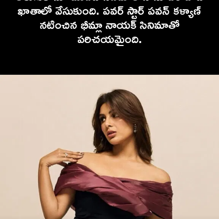
ఖాతాలో వేసుకుంది. పవర్ స్టార్ పవన్ కళ్యాణ్
నటించిన భీమ్లా నాయక్ సినిమాతో
పరిచయమైంది.