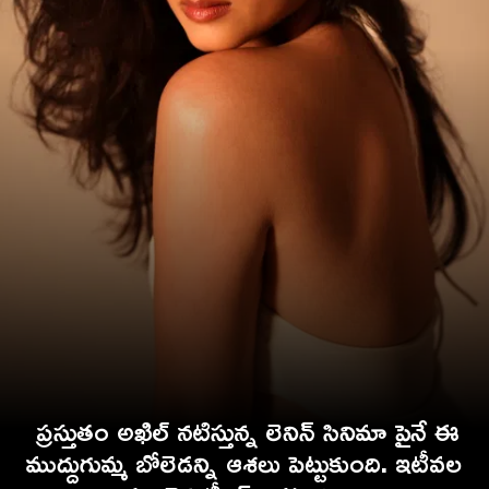
ప్రస్తుతం అఖిల్ నటిస్తున్న లెనిన్ సినిమా పైనే ఈ
ముద్దుగుమ్మ బోలెడన్ని ఆశలు పెట్టుకుంది. ఇటీవల