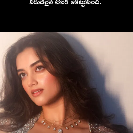
విడుదలైన టీజర్ ఆకట్టుకుంది.