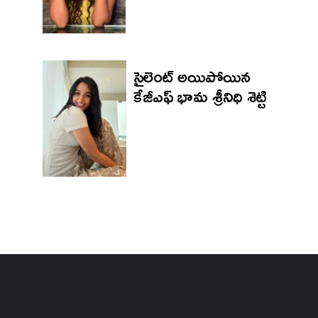
సైలెంట్ అయిపోయిన
కేజీఎఫ్ భామ శ్రీనిధి శెట్టి