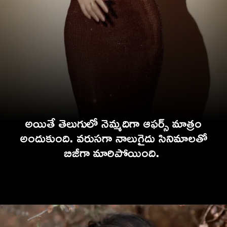
అయితే తెలుగులో నెమ్మదిగా ఆఫర్స్ మాత్రం
అందుకుంది. వరుసగా నాలుగైదు సినిమాలతో
బిజీగా మారిపోయింది.