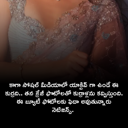
కాగా సోషల్ మీడియాలో యాక్టివ్ గా ఉండే ఈ
కుర్రది.. తన క్రేజీ ఫొటోలతో కుర్రాళ్లను కవ్విస్తుంది.
ఈ బ్యూటీ ఫోటోలకు ఫిదా అవుతున్నారు
నెటిజ
న్స్.