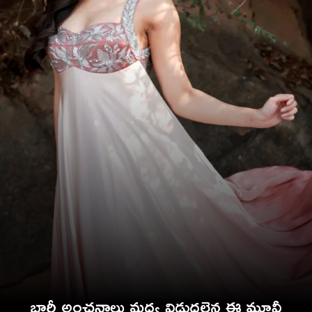
భారీ అంచనాలు మధ్య విడుదలైన ఈ మూవీ