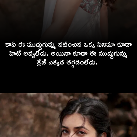
కానీ ఈ ముద్దుగుమ్మ నటించిన ఒక్క సినిమా కూడా
హిట్ అవ్వలేదు. అయినా కూడా ఈ ముద్దుగుమ్మ
క్రేజ్ ఎక్కడ తగ్గడంలేదు.