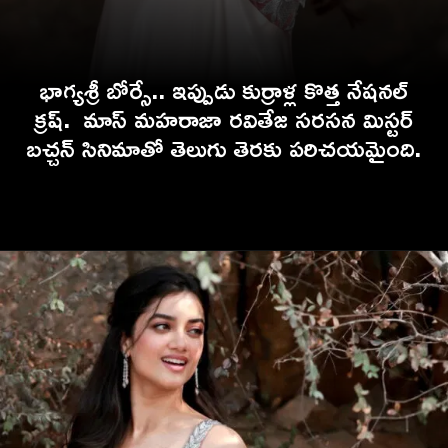
భాగ్యశ్రీ బోర్సే.. ఇప్పుడు కుర్రాళ్ల కొత్త నేషనల్
క్రష్. మాస్ మహరాజా రవితేజ సరసన మిస్టర్
బచ్చన్ సినిమాతో తెలుగు తెరకు పరిచయమైంది.