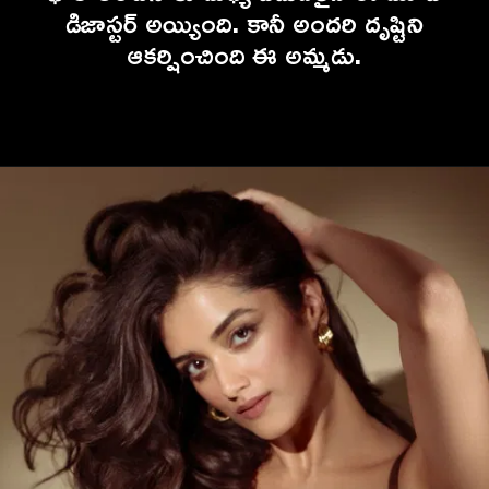
డిజాస్టర్ అయ్యింది. కానీ అందరి దృష్టిని
ఆకర్షించింది ఈ అమ్మడు.