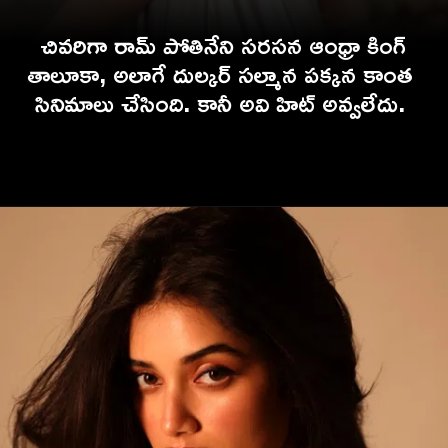
చివరిగా రామ్ పోతినేని సరసన ఆంధ్రా కింగ్
తాలూకా, అలాగే దుల్కర్ సల్మాన పక్కన కాంత
సినిమాలు చేసింది. కానీ అవి హిట్ అవ్వలేదు.