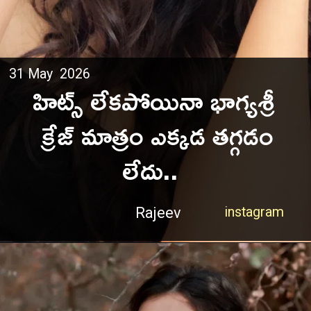
31 May 2026
హిట్స్ లేకపోయినా భాగ్యశ్రీ
క్రేజ్ మాత్రం ఎక్కడ తగ్గడం
లేదు..
Rajeev
instagram