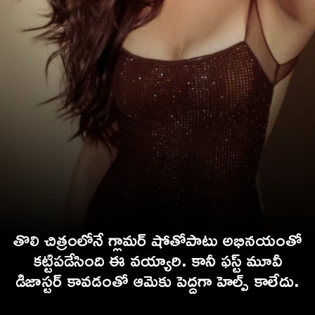
తొలి చిత్రంలోనే గ్లామర్ షోతోపాటు అభినయంతో
కట్టిపడేసింది ఈ వయ్యారి. కానీ ఫస్ట్ మూవీ
డిజాస్టర్ కావడంతో ఆమెకు పెద్దగా హెల్ప్ కాలేదు.