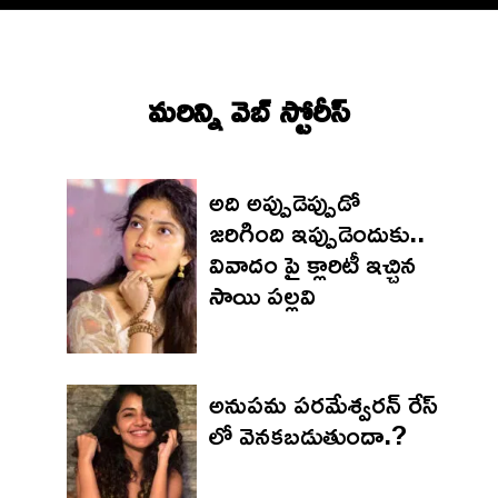
మరిన్ని వెబ్ స్టోరీస్‌
అది అప్పుడెప్పుడో
జరిగింది ఇప్పుడెందుకు..
వివాదం పై క్లారిటీ ఇచ్చిన
సాయి పల్లవి
అనుపమ పరమేశ్వరన్ రేస్
లో వెనకబడుతుందా.?