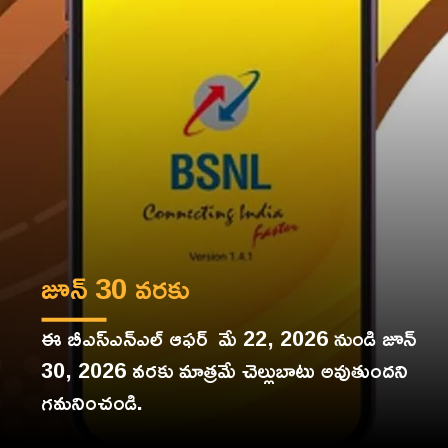
ఈ బీఎస్‌ఎన్‌ఎల్‌ ఆఫర్‌ మే 22, 2026 నుండి జూన్
30, 2026 వరకు మాత్రమే చెల్లుబాటు అవుతుందని
గమనించండి.