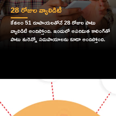
కేవలం 51 రూపాయలతోనే 28 రోజుల పాటు
వ్యాలిడిటీ అందిస్తోంది. ఇందులో అపరిమిత కాలింగ్‌తో