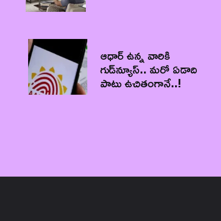
ఆధార్‌ ఉన్న వారికి
గుడ్‌న్యూస్.. మరో ఏడాది
పాటు ఉచితంగానే..!