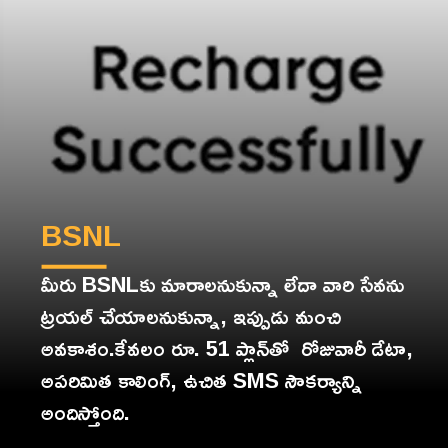
BSNL
మీరు BSNLకు మారాలనుకున్నా లేదా వారి సేవను
ట్రయల్ చేయాలనుకున్నా, ఇప్పుడు మంచి
అవకాశం.కేవలం రూ. 51 ప్లాన్‌తో రోజువారీ డేటా,
అపరిమిత కాలింగ్, ఉచిత SMS సౌకర్యాన్ని
అందిస్తోంది.