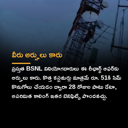
వీరు అర్హులు కారు
ప్రస్తుత BSNL వినియోగదారులు ఈ రీఛార్జ్ ఆఫర్‌కు
అర్హులు కారు. కొత్త కస్టమర్లు మాత్రమే రూ. 51కి సిమ్
కొనుగోలు చేయడం ద్వారా 28 రోజుల పాటు డేటా,
అపరిమిత కాలింగ్ ఇతర బెనిఫిట్స్‌ పొందవచ్చు.