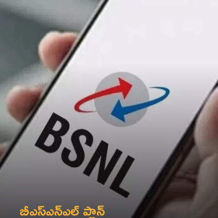
బీఎస్‌ఎన్‌ఎల్‌ ప్లాన్