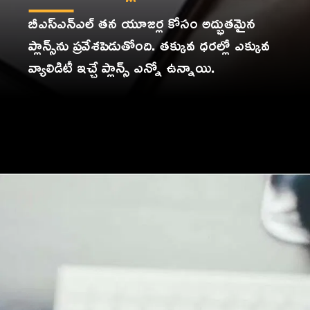
బీఎస్‌ఎన్‌ఎల్‌ తన యూజర్ల కోసం అద్భుతమైన
ప్లాన్స్‌ను ప్రవేశపెడుతోంది. తక్కువ ధరల్లో ఎక్కువ
వ్యాలిడిటీ ఇచ్చే ప్లాన్స్‌ ఎన్నో ఉన్నాయి.