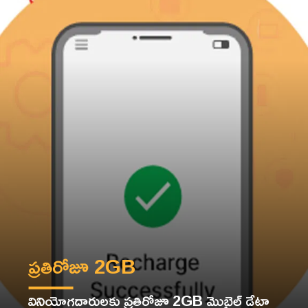
ప్రతిరోజూ 2GB
వినియోగదారులకు ప్రతిరోజూ 2GB మొబైల్ డేటా