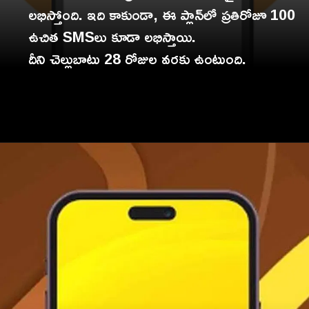
లభిస్తోంది. ఇది కాకుండా, ఈ ప్లాన్‌లో ప్రతిరోజూ 100
ఉచిత SMSలు కూడా లభిస్తాయి.
దీని చెల్లుబాటు 28 రోజుల వరకు ఉంటుంది.