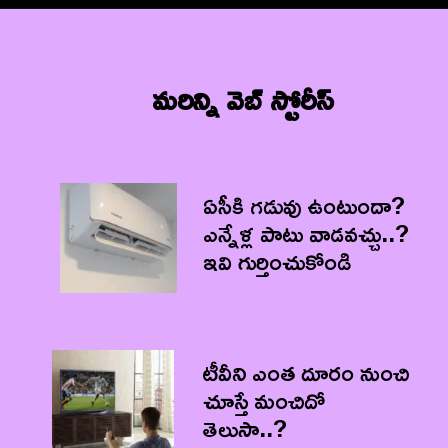
మరిన్ని వెబ్ స్టోరీస్‌
ఏసీకి గడువు ఉంటుందా?
ఎన్నేళ్ల పాటు వాడవచ్చు..?
ఇవి గుర్తించుకోండి
టీవీని ఎంత దూరం నుంచి
చూస్తే మంచిదో
తెలుసా..?