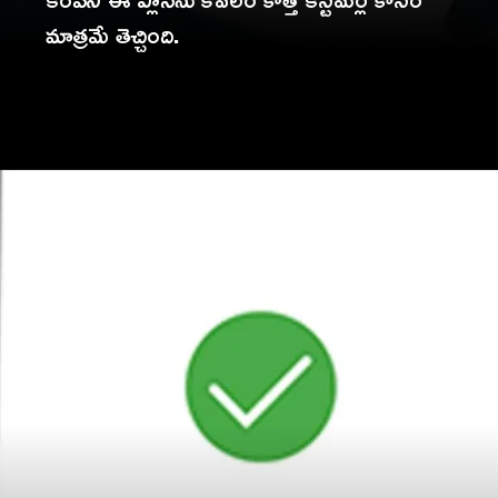
మాత్రమే తెచ్చింది.