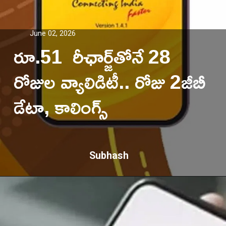
June 02, 2026
రూ.51 రీఛార్జ్‌తోనే 28
రోజుల వ్యాలిడిటీ.. రోజు 2జీబీ
డేటా, కాలింగ్స్‌
Subhash