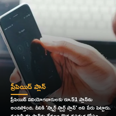
ప్రీపెయిడ్ ప్లాన్
ప్రీపెయిడ్ వినియోగదారులకు రూ.51 ప్లాన్‌ను
అందిస్తోంది. దీనికి 'స్మార్ట్ స్టార్ట్ ప్లాన్' అని పేరు పెట్టారు.
కంపెనీ ఈ ప్లాన్‌ను కేవలం కొత్త కస్టమర్ల కోసం