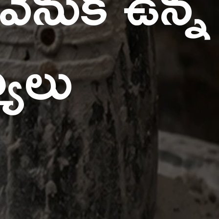
 వెనుక ఉన్న
యాలు