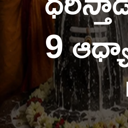
ధరిస్త
9 ఆధ్య