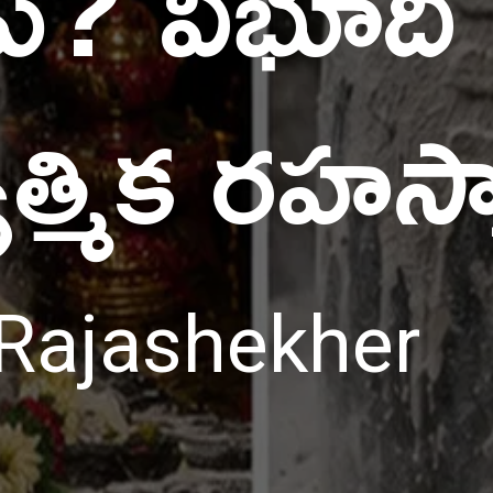
ాడు? విభూది
ాత్మిక రహస్
Rajashekher