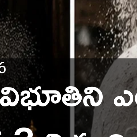
 విభూతిని 
6