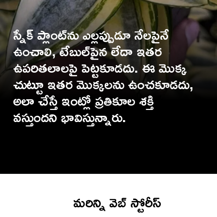
స్నేక్ ప్లాంట్‌ను ఎల్లప్పుడూ నేలపైనే
ఉంచాలి, టేబుల్‌పైన లేదా ఇతర
ఉపరితలాలపై పెట్టకూడదు. ఈ మొక్క
చుట్టూ ఇతర మొక్కలను ఉంచకూడదు,
అలా చేస్తే ఇంట్లో ప్రతికూల శక్తి
మరిన్ని వెబ్ స్టోరీస్‌