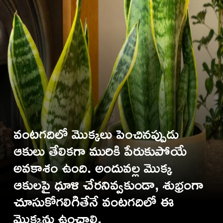
వంటగదిలో మొక్కలు పెంచినప్పుడు
ఆకులు తేలికగా మురికి పేరుకుపోయే
అవకాశం ఉంది. అందువల్ల మొక్క
ఆకులపై ధూళి చేరనివ్వకుండా, శుభ్రంగా
చూసుకోగలిగితేనే వంటగదిలో ఈ