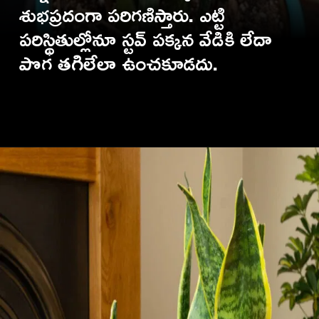
శుభప్రదంగా పరిగణిస్తారు. ఎట్టి
పరిస్థితుల్లోనూ స్టవ్ పక్కన వేడికి లేదా
పొగ తగిలేలా ఉంచకూడదు.