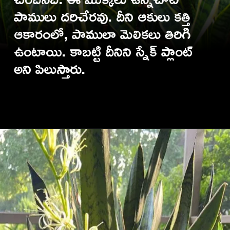
పాములు దరిచేరవు. దీని ఆకులు కత్తి
ఆకారంలో, పాములా మెలికలు తిరిగి
ఉంటాయి. కాబట్టి దీనిని స్నేక్ ప్లాంట్