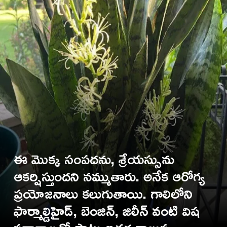
ఈ మొక్క సంపదను, శ్రేయస్సును
ఆకర్షిస్తుందని నమ్ముతారు. అనేక ఆరోగ్య
ప్రయోజనాలు కలుగుతాయి. గాలిలోని
ఫార్మాల్డిహైడ్, బెంజిన్, జిలీన్ వంటి విష