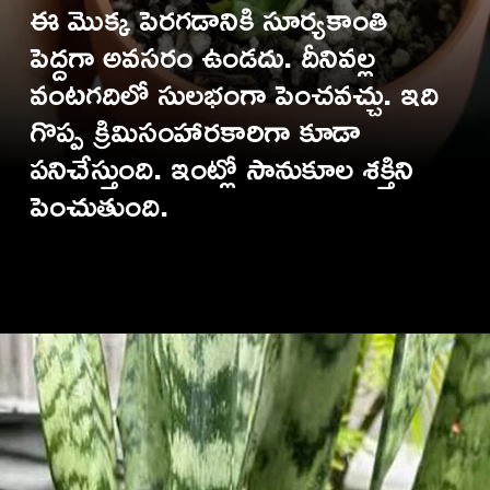
ఈ మొక్క పెరగడానికి సూర్యకాంతి
పెద్దగా అవసరం ఉండదు. దీనివల్ల
వంటగదిలో సులభంగా పెంచవచ్చు. ఇది
గొప్ప క్రిమిసంహారకారిగా కూడా
పనిచేస్తుంది. ఇంట్లో సానుకూల శక్తిని