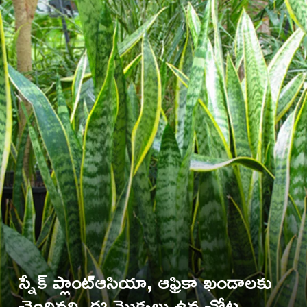
స్నేక్ ప్లాంట్ఆసియా, ఆఫ్రికా ఖండాలకు
చెందినది. ఈ మొక్కలు ఉన్నచోట