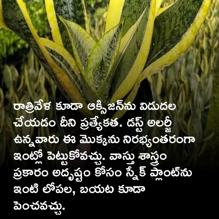
రాత్రివేళ కూడా ఆక్సిజన్‌ను విడుదల
చేయడం దీని ప్రత్యేకత. డస్ట్ అలర్జీ
ఉన్నవారు ఈ మొక్కను నిరభ్యంతరంగా
ఇంట్లో పెట్టుకోవచ్చు. వాస్తు శాస్త్రం
ప్రకారం అదృష్టం కోసం స్నేక్ ప్లాంట్‌ను
ఇంటి లోపల, బయట కూడా
పెంచవచ్చు.