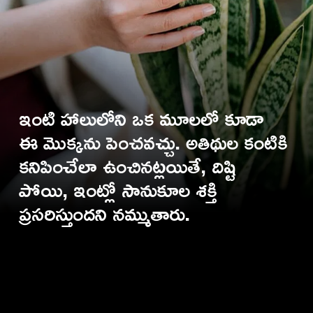
ఇంటి హాలులోని ఒక మూలలో కూడా
ఈ మొక్కను పెంచవచ్చు. అతిథుల కంటికి
కనిపించేలా ఉంచినట్లయితే, దిష్టి
పోయి, ఇంట్లో సానుకూల శక్తి