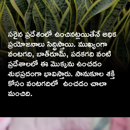
సరైన ప్రదేశంలో ఉంచినట్లయితేనే అధిక
ప్రయోజనాలు సిద్ధిస్తాయి. ముఖ్యంగా
వంటగది, బాత్‌రూమ్, పడకగది వంటి
ప్రదేశాలలో ఈ మొక్కను ఉంచడం
శుభప్రదంగా భావిస్తారు. సానుకూల శక్తి
కోసం వంటగదిలో ఉంచడం చాలా
మంచిది.