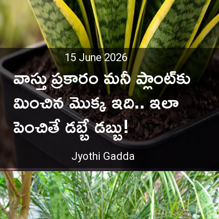
15 June 2026
వాస్తు ప్రకారం మనీ ప్లాంట్‌కు
మించిన మొక్క ఇది.. ఇలా
పెంచితే డబ్బే డబ్బు!
Jyothi Gadda