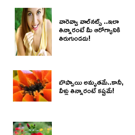
వారెవ్వా వాల్‌నట్స్‌ ..ఇలా
తిన్నారంటే మీ ఆరోగ్యానికి
తిరుగుండదు!
బొప్పాయి అమృతమే..కానీ,
వీళ్లు తిన్నారంటే కష్టమే!