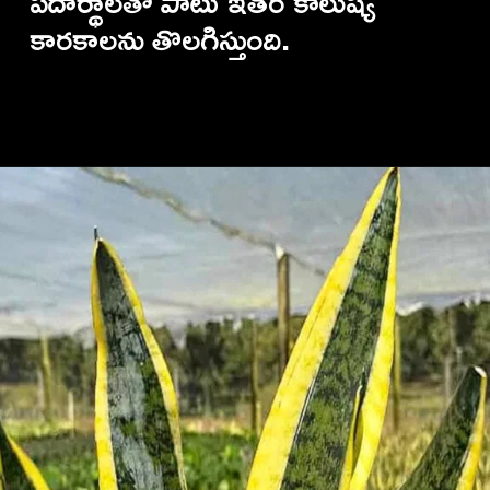
పదార్థాలతో పాటు ఇతర కాలుష్య
కారకాలను తొలగిస్తుంది.