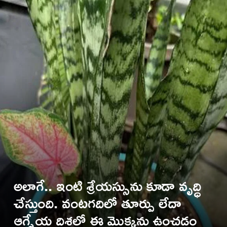
అలాగే.. ఇంటి శ్రేయస్సును కూడా వృద్ధి
చేస్తుంది. వంటగదిలో తూర్పు లేదా
ఆగ్నేయ దిశలో ఈ మొక్కను ఉంచడం