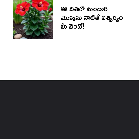
ఈ దిశలో మందార
మొక్కను నాటితే ఐశ్వర్యం
మీ వెంటే!