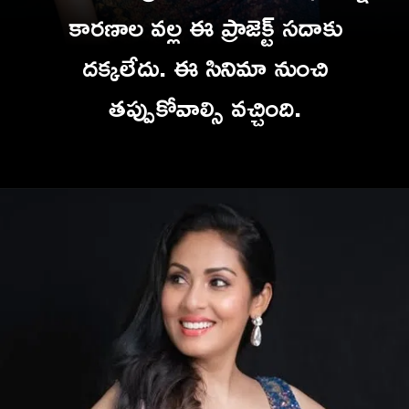
కారణాల వల్ల ఈ ప్రాజెక్ట్ సదాకు
దక్కలేదు. ఈ సినిమా నుంచి