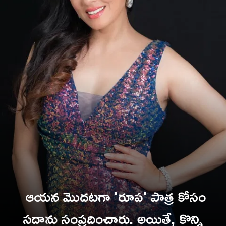
ఆయన మొదటగా 'రూప' పాత్ర కోసం
సదాను సంప్రదించారు. అయితే, కొన్ని