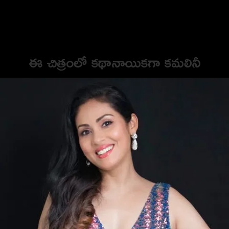
మిస్సైన హీరోయిన్ ఎవరో తెలుసా..