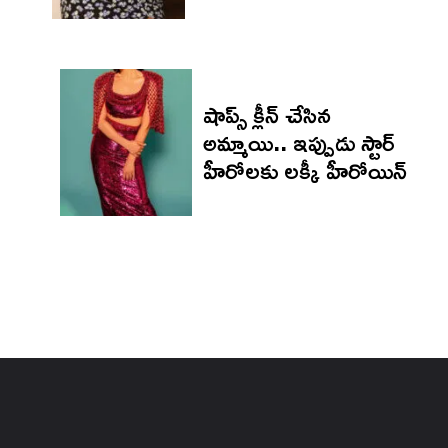
షాప్స్ క్లీన్ చేసిన
అమ్మాయి.. ఇప్పుడు స్టార్
హీరోలకు లక్కీ హీరోయిన్