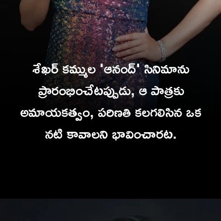
శేఖర్ కమ్ముల 'ఆనంద్' సినిమాను
ప్రారంభించేటప్పుడు, ఆ పాత్రకు
అమాయకత్వం, పరిణతి కలగలిసిన ఒక