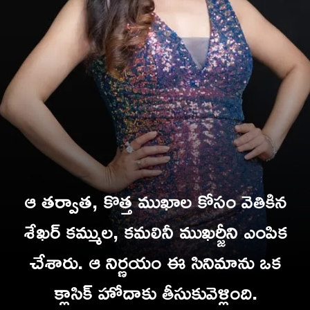
ఆ తర్వాత, కొత్త ముఖాల కోసం వెతికిన
శేఖర్ కమ్ముల, కమలినీ ముఖర్జీని ఎంపిక
చేశారు. ఆ నిర్ణయం ఈ సినిమాను ఒక