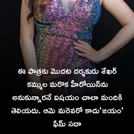
ఈ పాత్రకు మొదట దర్శకుడు శేఖర్
కమ్ముల మరొక హీరోయిన్‌ను
అనుకున్నారనే విషయం చాలా మందికి
తెలియదు. ఆమె మరెవరో కాదు'జయం'
ఫేమ్ సదా