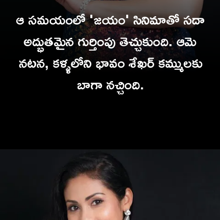
ఆ సమయంలో 'జయం' సినిమాతో సదా
అద్భుతమైన గుర్తింపు తెచ్చుకుంది. ఆమె
నటన, కళ్ళలోని భావం శేఖర్ కమ్ములకు