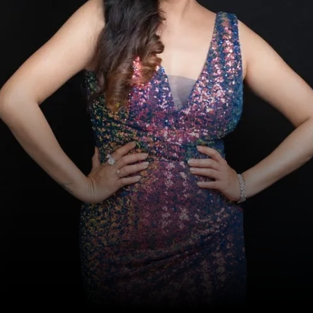
ఈ చిత్రంలో కథానాయికగా కమలినీ
ముఖర్జీ తన సహజమైన నటనతో 'రూప'
పాత్రకు ప్రాణం పోశారు. ఈ రోల్