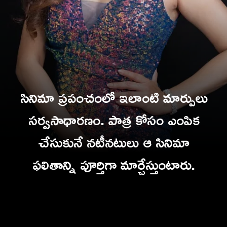
సినిమా ప్రపంచంలో ఇలాంటి మార్పులు
సర్వసాధారణం. పాత్ర కోసం ఎంపిక
చేసుకునే నటీనటులు ఆ సినిమా
ఫలితాన్ని పూర్తిగా మార్చేస్తుంటారు.