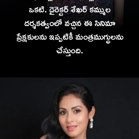
ఒకటి. డైరెక్టర్ శేఖర్ కమ్ముల
దర్శకత్వంలో వచ్చిన ఈ సినిమా
ప్రేక్షకులను ఇప్పటికీ మంత్రముగ్ధులను
చేస్తుంది.