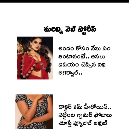
మరిన్ని వెబ్ స్టోరీస్‌
అందం కోసం నేను ఏం
తింటానంటే.. అసలు
విషయం చెప్పిన నిధి
అగర్వాల్..
డాక్టర్ కమ్ హీరోయిన్..
నెట్టింట గ్లామర్ ఫోజులు
చూస్తే ఫ్యూజుల్ అవుట్