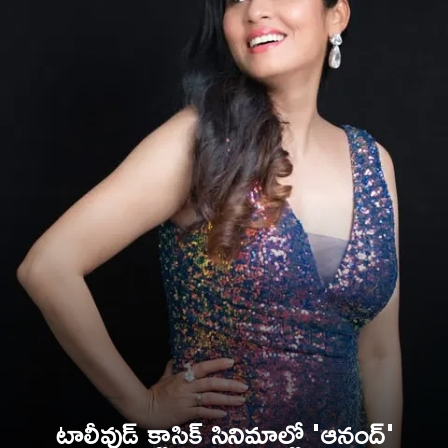
టాలీవుడ్ క్లాసిక్ సినిమాల్లో 'ఆనంద్'