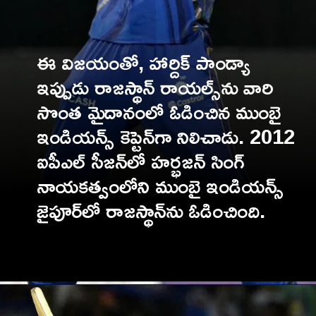
ఈ విజయంతో, హార్దిక్ పాండ్యా
ఇప్పుడు రాజస్థాన్ రాయల్స్‌ను వారి
సొంత మైదానంలో ఓడించిన ముంబై
ఇండియన్స్ కెప్టెన్‌గా నిలిచాడు. 2012
ఐపీఎల్ సీజన్‌లో హర్భజన్ సింగ్
నాయకత్వంలోని ముంబై ఇండియన్స్
జైపూర్‌లో రాజస్థాన్‌ను ఓడించింది.