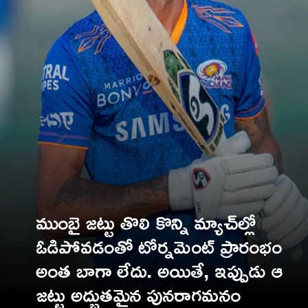
ముంబై జట్టు తొలి కొన్ని మ్యాచ్‌ల్లో
ఓడిపోవడంతో టోర్నమెంట్ ప్రారంభం
అంత బాగా లేదు. అయితే, ఇప్పుడు ఆ
జట్టు అద్భుతమైన పునరాగమనం