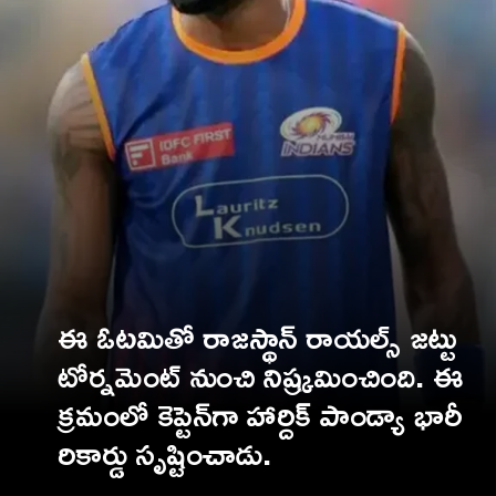
ఈ ఓటమితో రాజస్థాన్ రాయల్స్ జట్టు
టోర్నమెంట్ నుంచి నిష్క్రమించింది. ఈ
క్రమంలో కెప్టెన్‌గా హార్దిక్ పాండ్యా భారీ
రికార్డు సృష్టించాడు.