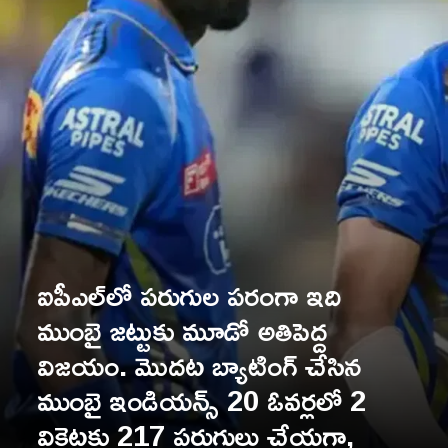
ఐపీఎల్‌లో పరుగుల పరంగా ఇది
ముంబై జట్టుకు మూడో అతిపెద్ద
విజయం. మొదట బ్యాటింగ్ చేసిన
ముంబై ఇండియన్స్ 20 ఓవర్లలో 2
వికెట్లకు 217 పరుగులు చేయగా,