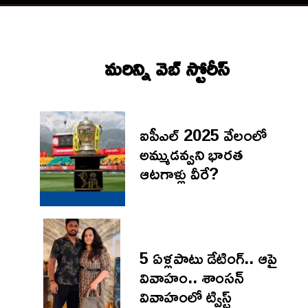
మరిన్ని వెబ్ స్టోరీస్‌
ఐపీఎల్ 2025 వేలంలో
అమ్ముడవ్వని భారత
ఆటగాళ్లు వీరే?
5 ఏళ్లపాటు డేటింగ్.. ఆపై
వివాహం.. శాంసన్
వివాహంలో ట్విస్ట్