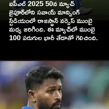
ఐపీఎల్ 2025 50వ మ్యాచ్
జైపూర్‌లోని సవాయ్ మాన్సింగ్
స్టేడియంలో రాజస్థాన్ వర్సెస్ ముంబై
మధ్య జరిగింది. ఈ మ్యాచ్‌లో ముంబై
100 పరుగుల భారీ తేడాతో గెలిచింది.