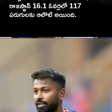
రాజస్థాన్ 16.1 ఓవర్లలో 117
పరుగులకు ఆలౌట్ అయింది.