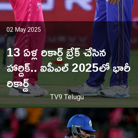
02 May 2025
13 ఏళ్ల రికార్డ్ బ్రేక్ చేసిన
హార్దిక్.. ఐపీఎల్ 2025లో భారీ
రికార్డ్
TV9 Telugu