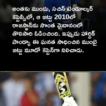
అంతకు ముందు, సచిన్ టెండూల్కర్
కెప్టెన్సీలో, ఆ జట్టు 2010లో
రాజస్థాన్‌ను సొంత మైదానంలో
తొలిసారి ఓడించింది. ఇప్పుడు హార్దిక్
పాండ్యా ఈ ఘనత సాధించిన ముంబై
జట్టు మూడో కెప్టెన్‌గా నిలిచాడు.