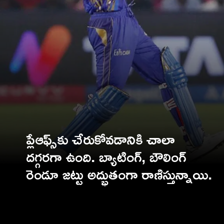
ప్లేఆఫ్స్‌కు చేరుకోవడానికి చాలా
దగ్గరగా ఉంది. బ్యాటింగ్, బౌలింగ్
రెండూ జట్టు అద్భుతంగా రాణిస్తున్నాయి.