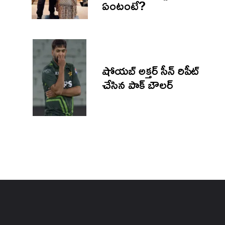
ఏంటంటే?
షోయబ్ అక్తర్ సీన్ రిపీట్
చేసిన పాక్ బౌలర్