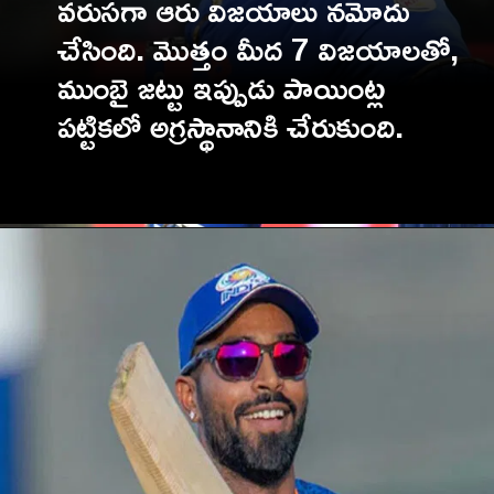
వరుసగా ఆరు విజయాలు నమోదు
చేసింది. మొత్తం మీద 7 విజయాలతో,
ముంబై జట్టు ఇప్పుడు పాయింట్ల
పట్టికలో అగ్రస్థానానికి చేరుకుంది.