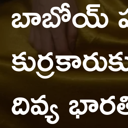
బాబోయ్ 
కుర్రకారుక
దివ్య భారత