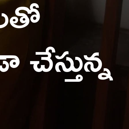
లతో
డా చేస్త
ున్న