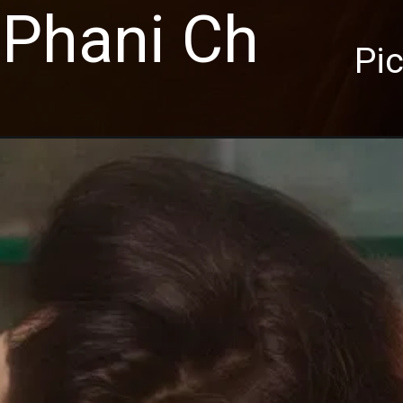
Phani Ch
Pic