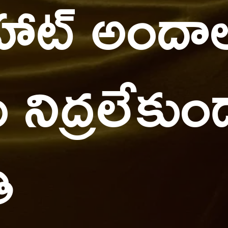
హాట్ అందా
ు నిద్రలేకుం
ి