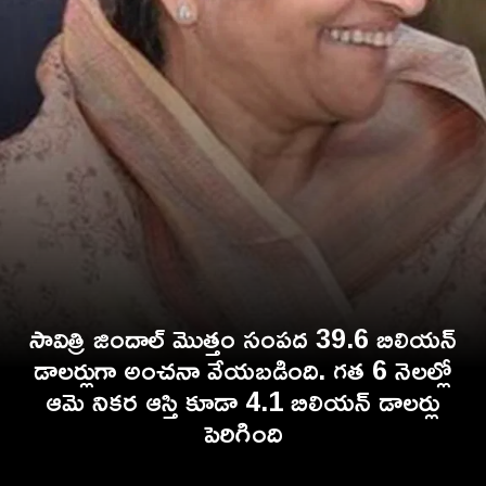
సావిత్రి జిందాల్ మొత్తం సంపద 39.6 బిలియన్
డాలర్లుగా అంచనా వేయబడింది. గత 6 నెలల్లో
ఆమె నికర ఆస్తి కూడా 4.1 బిలియన్ డాలర్లు
పెరిగింది