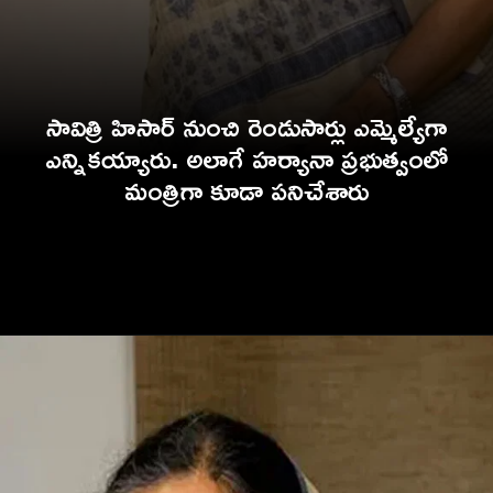
సావిత్రి హిసార్ నుంచి రెండుసార్లు ఎమ్మెల్యేగా
ఎన్నికయ్యారు. అలాగే హర్యానా ప్రభుత్వంలో