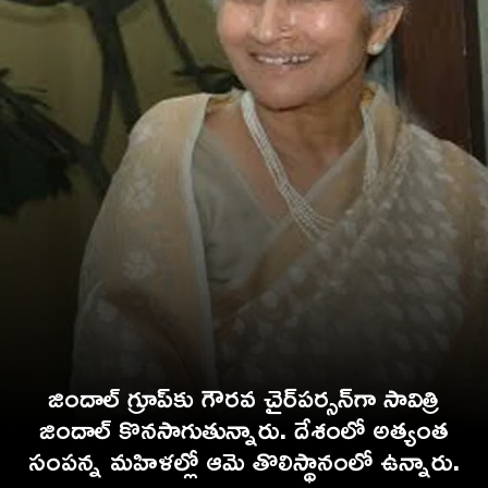
జిందాల్ గ్రూప్‌కు గౌరవ చైర్‌పర్సన్‌గా సావిత్రి
జిందాల్ కొనసాగుతున్నారు. దేశంలో అత్యంత