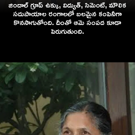
జిందాల్ గ్రూప్ ఉక్కు, విద్యుత్, సిమెంట్, మౌలిక
సదుపాయాల రంగాలలో బలమైన కంపెనీగా
కొనసాగుతోంది. దీంతో ఆమె సంపద కూడా