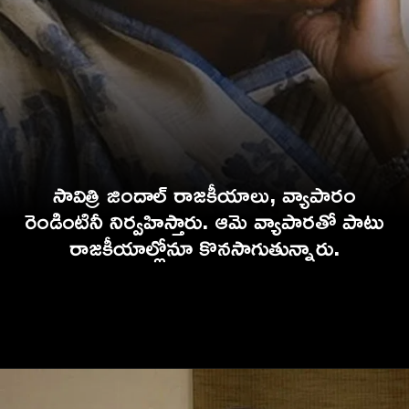
సావిత్రి జిందాల్ రాజకీయాలు, వ్యాపారం
రెండింటినీ నిర్వహిస్తారు. ఆమె వ్యాపారతో పాటు