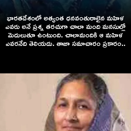
భారతదేశంలో అత్యంత ధనవంతురాలైన మహిళ
ఎవరు అనే ప్రశ్న తరచుగా చాలా మంది మనసుల్లో
మెదులుతూ ఉంటుంది. చాలామందికి ఆ మహిళ
ఎవరనేది తెలియదు. తాజా సమాచారం ప్రకారం..