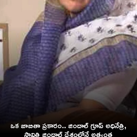
ఒక జాబితా ప్రకారం.. జిందాల్ గ్రూప్ అధినేత్రి,
సావిత్రి జిందాల్ దేశంలోనే అత్యంత