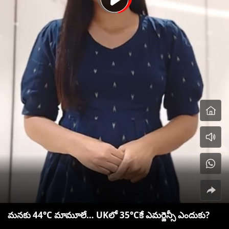
మనకు 44°C మామూలే… UKలో 35°Cకే ఎమర్జెన్సీ ఎందుకు?