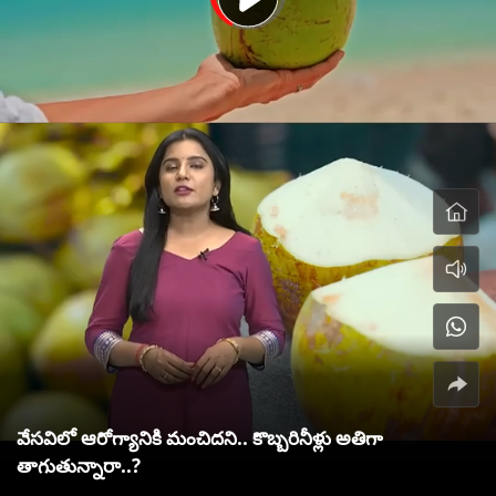
వేసవిలో ఆరోగ్యానికి మంచిదని.. కొబ్బరినీళ్లు అతిగా
తాగుతున్నారా..?