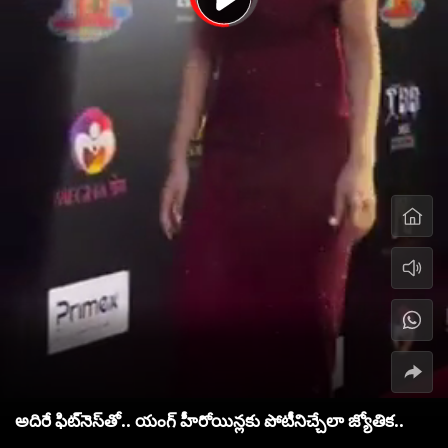
అదిరే ఫిట్‌నెస్‌తో.. యంగ్ హీరోయిన్లకు పోటీనిచ్చేలా జ్యోతిక..